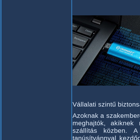
Vállalati szintű bizton
Azoknak a szakembere
meghajtók, akiknek
szállítás közben. 
tanúsítvánnyal kezdő