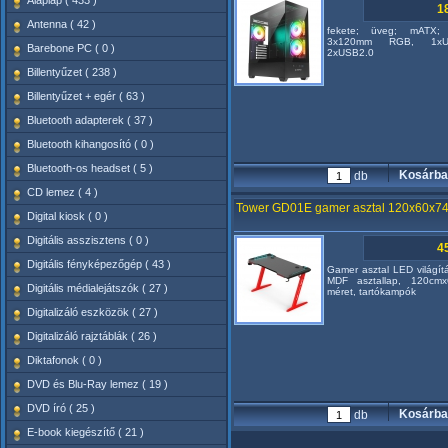
Alaplap ( 433 )
18
Antenna ( 42 )
fekete; üveg; mATX; 
3x120mm RGB, 1x
Barebone PC ( 0 )
2xUSB2.0
Billentyűzet ( 238 )
Billentyűzet + egér ( 63 )
Bluetooth adapterek ( 37 )
Bluetooth kihangosító ( 0 )
Bluetooth-os headset ( 5 )
Kosárba
db
CD lemez ( 4 )
Tower GD01E gamer asztal 120x60x74
Digital kiosk ( 0 )
Digitális asszisztens ( 0 )
45
Digitális fényképezőgép ( 43 )
Gamer asztal LED világítá
MDF asztallap, 120cm
Digitális médialejátszók ( 27 )
méret, tartókampók
Digitalizáló eszközök ( 27 )
Digitalizáló rajztáblák ( 26 )
Diktafonok ( 0 )
DVD és Blu-Ray lemez ( 19 )
DVD író ( 25 )
Kosárba
db
E-book kiegészítő ( 21 )