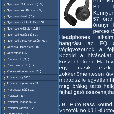
Pure Ba
Nyomtató - 3D Filament ( 89 )
BT tec
Nyomtató - A2-A0 méret ( 3 )
Könnyen 
Nyomtató - blokk ( 8 )
57 órán
Nyomtató -multifunkciós ( 168 )
órányi 
Nyomtató kellékek ( 1028 )
perces t
Nyomtató kiegészítő ( 0 )
Headphones alkalm
Nyomtató-címke-vonalkód ( 40 )
hangzást az EQ se
Okosóra / fitness óra ( 18 )
végigvezetnek a fejh
Okosotthon ( 65 )
Kezeld a hívásokat
Pendrive-ok ( 93 )
köszönhetően. Ha hív
Power inverterek ( 8 )
egy másik eszk
Presenter/Távirányító ( 26 )
zökkenőmentesen átvá
Processzor ( 188 )
maradsz le egyetlen 
Processzor (szerver) ( 5 )
még órákig tartó hal
Processzor hűtő ( 223 )
fejhallgató összehajth
Projektor ( 117 )
Projektor kiegészítő ( 3 )
JBL Pure Bass Sound
Projektor vászon ( 22 )
Vezeték nélküli Blueto