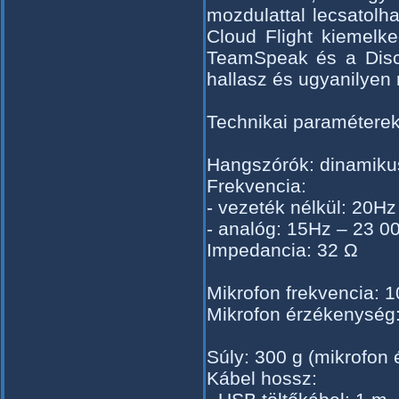
mozdulattal lecsatolh
Cloud Flight kiemelk
TeamSpeak és a Discor
hallasz és ugyanilyen
Technikai paraméterek
Hangszórók: dinamik
Frekvencia:
- vezeték nélkül: 20H
- analóg: 15Hz – 23 0
Impedancia: 32 Ω
Mikrofon frekvencia: 1
Mikrofon érzékenység:
Súly: 300 g (mikrofon 
Kábel hossz: