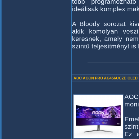
több programozható
ideálisak komplex ma
A Bloody sorozat kiv
akik komolyan veszik
keresnek, amely nem
szintű teljesítményt is b
AOC AGON PRO AG456UCZD OLED m
AOC
moni
Emel
szin
Ez a