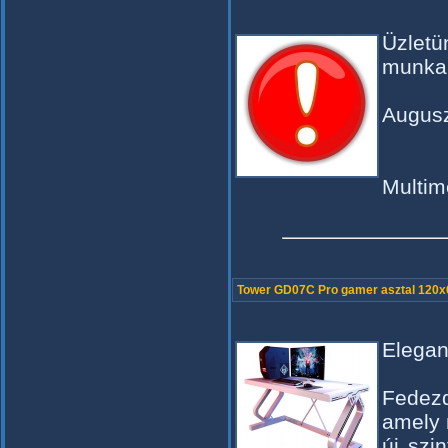
Üzlet
munka
Auguszt
Multim
Tower GD07C Pro gamer asztal 120x
Elegan
Fedezd
amely 
új szi