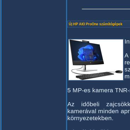
Új HP AIO ProOne számítógépek
I
A
r
s
m
5 MP-es kamera TNR-r
Az időbeli zajcsök
kamerával minden apró
környezetekben.