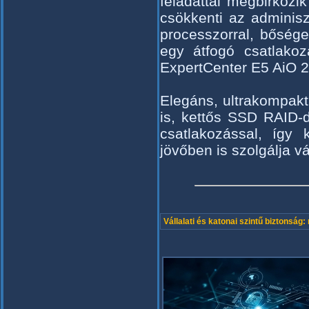
feladattal megbirkózik
csökkenti az adminis
processzorral, bősé
egy átfogó csatlakoz
ExpertCenter E5 AiO 27
Elegáns, ultrakompak
is, kettős SSD RAID-
csatlakozással, így
jövőben is szolgálja vá
Vállalati és katonai szintű biztonság