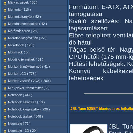
Márkás gépek ( 85 )
Formátum: E-ATX, ATX
Memória ( 310 )
támogatása
Memória kártyák ( 52 )
Kiváló szellőzés: N
Memória notebookba ( 42 )
légáramlásért
Mérőműszerek ( 23 )
Előre telepített ventil
Microfon kiegészítők ( 22 )
db hátul
Microfonok ( 120 )
Tágas belső tér: Nag
Mobil rack ( 5 )
CPU hűtők (175 mm-ig
Modding termékek ( 31 )
Hűtési lehetőségek: Ko
Monitor érintőképernyő ( 41 )
Könnyű kábelkezel
Monitor LCD ( 778 )
lehetőségek
Monitor vezérlő (VGA) ( 200 )
MP3 player-transzmitter ( 2 )
Notebook ( 447 )
Notebook alkatrész ( 13 )
JBL Tune 525BT bluetooth-os fejhallg
Notebook kiegészítők ( 229 )
Notebook táskák ( 348 )
Nyomtató ( 72 )
JBL Tun
Nyomtató - 3D ( 20 )