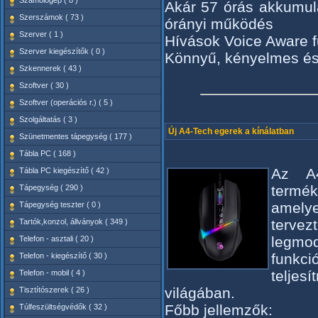
Számológép ( 8 )
Akár 57 órás akkumulá
Szerszámok ( 73 )
órányi működés
Szerver ( 1 )
Hívások Voice Aware f
Szerver kiegészítők ( 0 )
Könnyű, kényelmes és
Szkennerek ( 43 )
Szoftver ( 30 )
Szoftver (operációs r.) ( 5 )
Szolgáltatás ( 3 )
Új A4-Tech egerek a kínálatban
Szünetmentes tápegység ( 177 )
Tábla PC ( 168 )
Az A4
Tábla PC kiegészítő ( 42 )
termé
Tápegység ( 290 )
amely
Tápegység teszter ( 0 )
terv
Tartók,konzol, állványok ( 349 )
legmo
Telefon - asztali ( 20 )
funkc
Telefon - kiegészítő ( 30 )
telje
Telefon - mobil ( 4 )
világában.
Tisztítószerek ( 26 )
Főbb jellemzők:
Túlfeszültségvédők ( 32 )