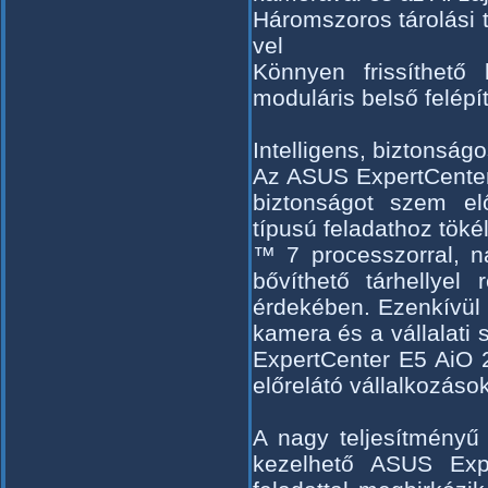
Háromszoros tárolási
vel
Könnyen frissíthető 
moduláris belső felépí
Intelligens, biztonság
Az ASUS ExpertCenter
biztonságot szem elő
típusú feladathoz töké
™ 7 processzorral, n
bővíthető tárhellyel 
érdekében. Ezenkívül 
kamera és a vállalati 
ExpertCenter E5 AiO 2
előrelátó vállalkozáso
A nagy teljesítményű
kezelhető ASUS Exp