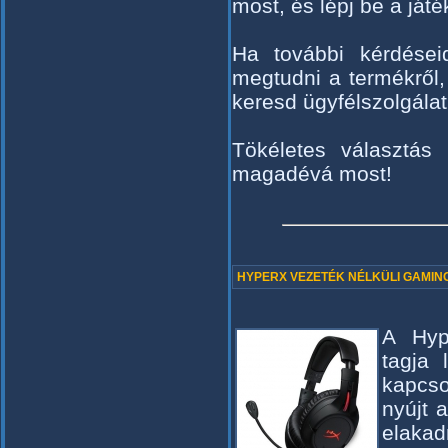
most, és lépj be a játé
Ha további kérdései
megtudni a termékről,
keresd ügyfélszolgálat
Tökéletes választá
magadévá most!
HYPERX VEZETÉK NÉLKÜLI GAMIN
A Hype
tagja 
kapcs
nyújt 
elaka