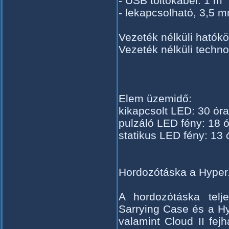
- USB töltőkábel: 1 m
- lekapcsolható, 3,5 
Vezeték nélküli hatókö
Vezeték nélküli techno
Elem üzemidő:
kikapcsolt LED: 30 óra
pulzáló LED fény: 18 ó
statikus LED fény: 13 
Hordozótáska a HyperX
A hordozótáska tel
Sarrying Case és a H
valamint Cloud II fejh