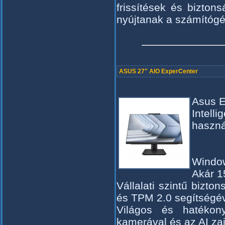
frissítések és bizton
nyújtanak a számítóg
ASUS 27" AIO ExperCenter
Asus E
Intel
haszná
Window
Akár 1
Vállalati szintű bizt
és TPM 2.0 segítségé
Világos és hatékon
kamerával és az AI za