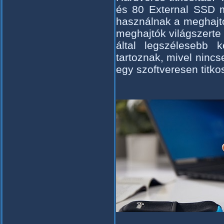
és 80 External SSD me
használnak a meghajtó
meghajtók világszerte
által legszélesebb 
tartoznak, mivel nincs
egy szoftveresen titko