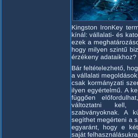
Kingston IronKey term
kínál: vállalati- és k
ezek a meghatározáso
hogy milyen szintű biz
érzékeny adataikhoz?
Bár feltételezhető, ho
a vállalati megoldáso
csak kormányzati sze
ilyen egyértelmű. A ke
függően előfordulha
változtatni kell
szabványoknak. A k
segíthet megérteni a 
egyaránt, hogy e két
saját felhasználásukra