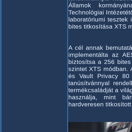
Államok kormányá
Technológiai Intézetét
laboratóriumi tesztek
bites titkosítása XTS
A cél annak bemutatá
implementálta az AES
biztosítsa a 256 bites
szintet XTS módban. A
és Vault Privacy 8
tanúsítvánnyal rende
termékcsaládját a vil
használja, mint bá
hardveresen titkosítot