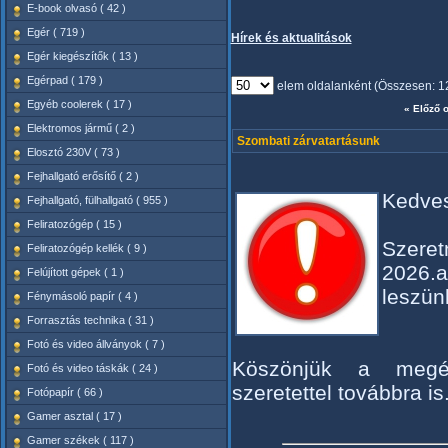
E-book olvasó ( 42 )
Egér ( 719 )
Hírek és aktualitások
Egér kiegészítők ( 13 )
Egérpad ( 179 )
elem oldalanként (Összesen: 1
Egyéb coolerek ( 17 )
« Előző o
Elektromos jármű ( 2 )
Szombati zárvatartásunk
Elosztó 230V ( 73 )
Fejhallgató erősítő ( 2 )
Kedves
Fejhallgató, fülhallgató ( 955 )
Feliratozógép ( 15 )
Szeret
Feliratozógép kellék ( 9 )
2026.a
Felújított gépek ( 1 )
leszün
Fénymásoló papír ( 4 )
Forrasztás technika ( 31 )
Fotó és video állványok ( 7 )
Köszönjük a megér
Fotó és video táskák ( 24 )
szeretettel továbbra is
Fotópapír ( 66 )
Gamer asztal ( 17 )
Gamer székek ( 117 )