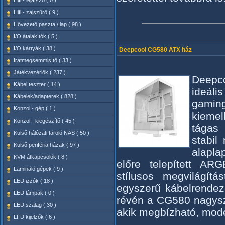
Hifi - lejátszó ( 0 )
Hifi - zajszűrő ( 9 )
Hővezető paszta / lap ( 98 )
I/O átalakítók ( 5 )
I/O kártyák ( 38 )
Deepcool CG580 ATX ház
Iratmegsemmisítő ( 33 )
Játékvezérlők ( 237 )
Deepc
Kábel teszter ( 14 )
ideáli
Kábelek/adapterek ( 828 )
gamin
Konzol - gép ( 1 )
kiemel
Konzol - kiegészítő ( 45 )
tágas 
Külső hálózati tároló NAS ( 50 )
stabil
Külső periféria házak ( 97 )
alapl
KVM átkapcsolók ( 8 )
előre telepített ARG
Lamináló gépek ( 9 )
stílusos megvilágít
LED izzók ( 18 )
egyszerű kábelrendez
LED lámpák ( 0 )
révén a CG580 nagysz
LED szalag ( 30 )
akik megbízható, mod
LFD kijelzők ( 6 )