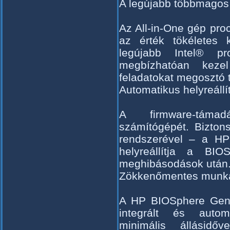
A legújabb többmagos 
Az All-in-One gép proc
az érték tökéletes k
legújabb Intel® p
megbízhatóan keze
feladatokat megosztó 
Automatikus helyreáll
A firmware-támad
számítógépét. Bizton
rendszerével – a HP
helyreállítja a BIO
meghibásodások után
Zökkenőmentes munk
A HP BIOSphere Gen6
integrált és automa
minimális állásidő