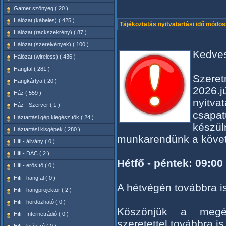
Gamer szőnyeg ( 20 )
Hálózat (kábeles) ( 425 )
Tájékoztatás nyitvatartási idő módos
Hálózat (rackszekrény) ( 87 )
Hálózat (szerelvények) ( 100 )
Kedves
Hálózat (wireless) ( 436 )
Hangfal ( 281 )
Szeret
Hangkártya ( 20 )
2026.j
Ház ( 559 )
nyitva
Ház - Szerver ( 1 )
csapa
Háztartási gép kiegészítők ( 24 )
készül
Háztartási kisgépek ( 280 )
munkarendünk a köve
Hifi - állvány ( 0 )
Hifi - DAC ( 2 )
Hétfő - péntek: 09:00 
Hifi - erősítő ( 0 )
Hifi - hangfal ( 0 )
A hétvégén továbbra is
Hifi - hangprojektor ( 2 )
Hifi - hordozható ( 0 )
Köszönjük a megér
Hifi - Internetrádió ( 0 )
szeretettel továbbra is