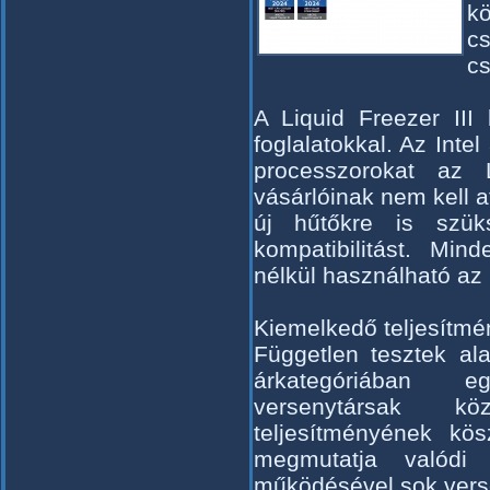
k
cs
cs
A Liquid Freezer III
foglalatokkal. Az Inte
processzorokat az
vásárlóinak nem kell a
új hűtőkre is szük
kompatibilitást. Min
nélkül használható az 
Kiemelkedő teljesítmé
Független tesztek al
árkategóriában e
versenytársak kö
teljesítményének kös
megmutatja valódi 
működésével sok verse