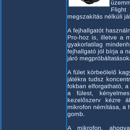
üzemm
Flight
megszakítás nélküli já
A fejhallgatót haszná
Pro-hoz is, illetve a 
gyakorlatilag minden
fejhallgató jól bírja a 
járó megpróbáltatások
A fület körbeölelő kagy
játékra tudsz koncentr
fokban elforgatható, 
a fülest, kényelme
kezelőszerv kézre ál
mikrofon némítása, a
gomb.
A mikrofon, ahogya