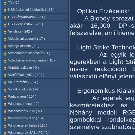
TV ( 6 )
Optikai Érzékelők:
USB átalakítók/dokkolók ( 135 )
A Bloody sorozat eg
USB kártyaolvasók ( 34 )
akár 16,000 DPI-s
USB kiegészítők ( 201 )
felszerelve, ami kieme
Ventilátor ( 242 )
Videojel átkapcsoló ( 17 )
Light Strike Technol
Videojel elosztó ( 19 )
Az egyik legfont
Videokamera kiegészítő ( 1 )
egerekben a Light Str
Videokamera-akció, autós ( 11 )
ms-os reakcióidőt 
Virtuális valóság ( 0 )
válaszidő előnyt jelen
Vízhűtések (AIO) ( 194 )
VoIP termékek ( 34 )
Ergonomikus Kialakí
Vonalkód olvasó ( 42 )
Az egerek ergonom
Webcamera ( 104 )
kézméretekhez és fo
Winchester kieg. ( 9 )
Néhány modell RGB 
Winchesterek 2.5" ( 5 )
gombokkal rendelke
Winchesterek 3.5" ( 154 )
személyre szabhatósá
Winchesterek külső ( 115 )
Winchesterek SAS / FC ( 2 )