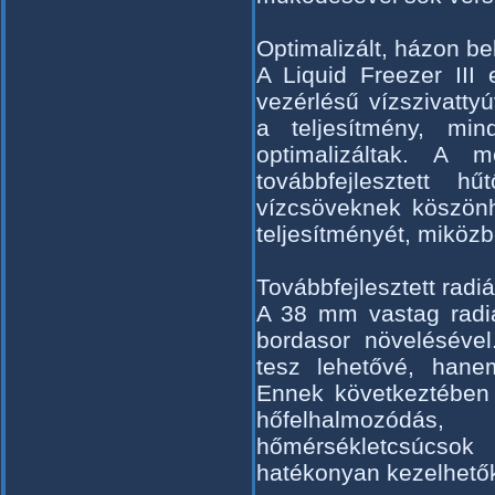
Optimalizált, házon bel
A Liquid Freezer III 
vezérlésű vízszivatty
a teljesítmény, mi
optimalizáltak. A m
továbbfejlesztett h
vízcsöveknek köszönh
teljesítményét, miköz
Továbbfejlesztett radiá
A 38 mm vastag radiá
bordasor növeléséve
tesz lehetővé, hanem
Ennek következtében 
hőfelhalmozódá
hőmérsékletcsúcs
hatékonyan kezelhető