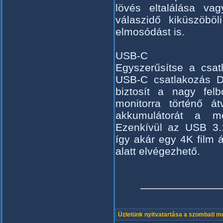
lövés eltalálása va
válaszidő kiküszöbö
elmosódást is.
USB-C
Egyszerűsítse a csat
USB-C csatlakozás D
biztosít a nagy felb
monitorra történő á
akkumulátorát a moni
Ezenkívül az USB 3.1 
így akár egy 4K film á
alatt elvégezhető.
Üzletünk nyitvatartása a szombati 