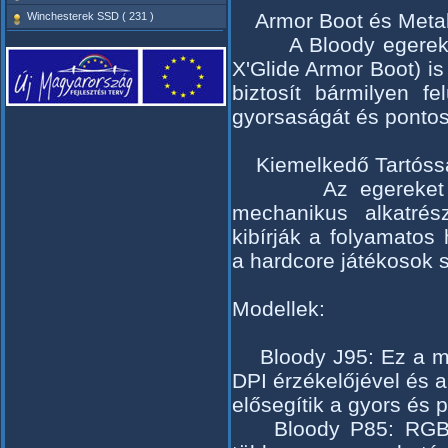
Armor Boot és Metal 
Winchesterek SSD ( 231 )
A Bloody egerek cs
X'Glide Armor Boot) is
biztosít bármilyen f
gyorsaságát és pontos
Kiemelkedő Tartóss
Az egereket hossz
mechanikus alkatrész
kibírják a folyamatos
a hardcore játékosok 
Modellek:
Bloody J95: Ez a mod
DPI érzékelőjével és a
elősegítik a gyors és 
Bloody P85: RGB vilá