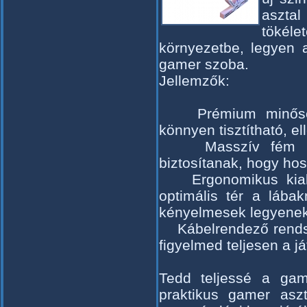
aszta
tökél
környezetbe, legyen 
gamer szoba.
Jellemzők:
Prémium minőségű 
könnyen tisztítható, el
Masszív fém lábak
biztosítanak, hogy hos
Ergonomikus kiala
optimális tér a lába
kényelmesek legyenek
Kábelrendező rendsze
figyelmed teljesen a j
Tedd teljessé a gam
praktikus gamer asz