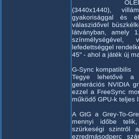
OLED
(3440x1440), villá
gyakorisággal és 
válaszidővel büszkél
látványban, amely 1,
színmélységével, v
lefedettséggel rende
45" - ahol a játék új m
G-Sync kompatibilis
Tegye lehetővé a 
generációs NVIDIA gra
ezzel a FreeSync mon
működő GPU-k teljes li
A GtG a Grey-To-Grey
mennyi időbe telik
szürkeségi szintről
ezredmásodperc szám