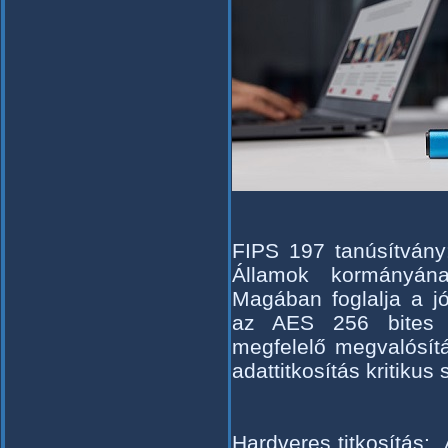
FIPS 197 tanúsítvány
Államok kormányán
Magában foglalja a jó
az AES 256 bites t
megfelelő megvalósít
adattitkosítás kritikus
Hardveres titkosítás: 