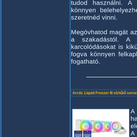
tudod használni. A 
könnyen belehelyezhe
szeretnéd vinni.
Megóvhatod magát az 
a szakadástól. A 
karcolódásokat is kik
fogva könnyen felkap
fogatható.
Arctic Liquid Freezer III vízhűtő soroz
A
ha
el
A