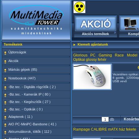
Akciós termékek
Kompl
Termékeink
Kiemelt ajánlatunk
Újdonságok
Glorious PC Gaming Race Mode
Optikai glossy fehér
Akciók
Márkás gépek (85)
Vezetékes optikai
6 gomb, 12000dpi
Notebookok (447)
USB vevő
-Biz.tec. - Digitális rögzítők ( 2 )
-Biz.tec. - Kamerák IP ( 80 )
-Biz.tec. - Kiegészítők ( 27 )
-Biz.tec. - Optikák ( 0 )
Adapterek ( 11 )
Kosárba
db
AIO PC-MiniPC-Barebone ( 41 )
Rampage CALIBRE mATX ház fekete
Akkumulátorok, töltők ( 112 )