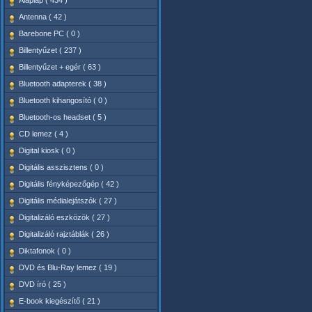
Alaplap ( 434 )
Antenna ( 42 )
Barebone PC ( 0 )
Billentyűzet ( 237 )
Billentyűzet + egér ( 63 )
Bluetooth adapterek ( 38 )
Bluetooth kihangosító ( 0 )
Bluetooth-os headset ( 5 )
CD lemez ( 4 )
Digital kiosk ( 0 )
Digitális asszisztens ( 0 )
Digitális fényképezőgép ( 42 )
Digitális médialejátszók ( 27 )
Digitalizáló eszközök ( 27 )
Digitalizáló rajztáblák ( 26 )
Diktafonok ( 0 )
DVD és Blu-Ray lemez ( 19 )
DVD író ( 25 )
E-book kiegészítő ( 21 )