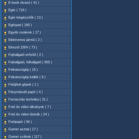
E-book olvasó ( 41 )
Egér ( 719 )
Egér kiegészítők ( 13 )
Egérpad ( 180 )
Egyéb coolerek ( 17 )
Elektromos jármű ( 2 )
Elosztó 230V ( 73 )
Fejhallgató erősítő ( 2 )
Fejhallgató, fülhallgató ( 955 )
Feliratozógép ( 15 )
Feliratozógép kellék ( 9 )
Felújított gépek ( 1 )
Fénymásoló papír ( 4 )
Forrasztás technika ( 31 )
Fotó és video állványok ( 7 )
Fotó és video táskák ( 24 )
Fotópapír ( 66 )
Gamer asztal ( 17 )
Gamer székek ( 117 )