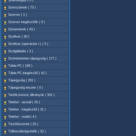
Számológép ( 8 )
Szerszámok ( 73 )
Szerver ( 1 )
Szerver kiegészítők ( 0 )
Szkennerek ( 43 )
Szoftver ( 30 )
Szoftver (operációs r.) ( 5 )
Szolgáltatás ( 3 )
Szünetmentes tápegység ( 177 )
Tábla PC ( 169 )
Tábla PC kiegészítő ( 42 )
Tápegység ( 291 )
Tápegység teszter ( 0 )
Tartók,konzol, állványok ( 351 )
Telefon - asztali ( 20 )
Telefon - kiegészítő ( 31 )
Telefon - mobil ( 4 )
Tisztítószerek ( 26 )
Túlfeszültségvédők ( 32 )