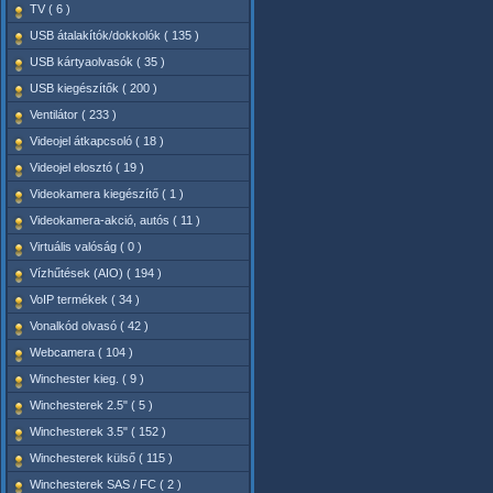
TV ( 6 )
USB átalakítók/dokkolók ( 135 )
USB kártyaolvasók ( 35 )
USB kiegészítők ( 200 )
Ventilátor ( 233 )
Videojel átkapcsoló ( 18 )
Videojel elosztó ( 19 )
Videokamera kiegészítő ( 1 )
Videokamera-akció, autós ( 11 )
Virtuális valóság ( 0 )
Vízhűtések (AIO) ( 194 )
VoIP termékek ( 34 )
Vonalkód olvasó ( 42 )
Webcamera ( 104 )
Winchester kieg. ( 9 )
Winchesterek 2.5" ( 5 )
Winchesterek 3.5" ( 152 )
Winchesterek külső ( 115 )
Winchesterek SAS / FC ( 2 )