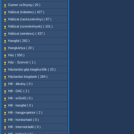
Gamer szőnyeg ( 20 )
Hálózat (kábeles) ( 427 )
Hálózat (rackszekrény) ( 87 )
Hálózat (szerelvények) ( 101 )
Hálózat (wireless) ( 437 )
Hangfal ( 282 )
Hangkártya ( 20 )
Ház ( 550 )
Ház - Szerver ( 1 )
Háztartási gép kiegészítők ( 23 )
Háztartási kisgépek ( 284 )
Hifi - állvány ( 0 )
Hifi - DAC ( 2 )
Hifi - erősítő ( 0 )
Hifi - hangfal ( 0 )
Hifi - hangprojektor ( 2 )
Hifi - hordozható ( 0 )
Hifi - Internetrádió ( 0 )