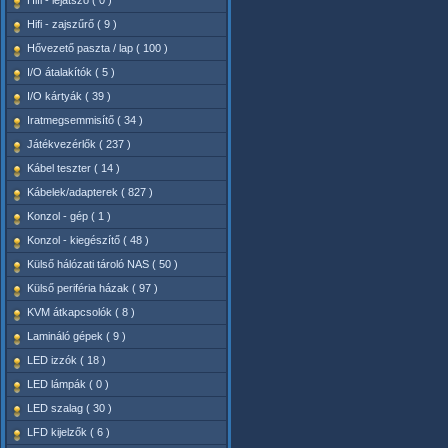
Hifi - lejátszó ( 0 )
Hifi - zajszűrő ( 9 )
Hővezető paszta / lap ( 100 )
I/O átalakítók ( 5 )
I/O kártyák ( 39 )
Iratmegsemmisítő ( 34 )
Játékvezérlők ( 237 )
Kábel teszter ( 14 )
Kábelek/adapterek ( 827 )
Konzol - gép ( 1 )
Konzol - kiegészítő ( 48 )
Külső hálózati tároló NAS ( 50 )
Külső periféria házak ( 97 )
KVM átkapcsolók ( 8 )
Lamináló gépek ( 9 )
LED izzók ( 18 )
LED lámpák ( 0 )
LED szalag ( 30 )
LFD kijelzők ( 6 )