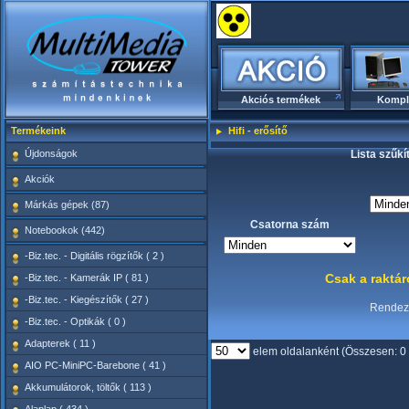
Akciós termékek
Kompl
Termékeink
Hifi - erősítő
Újdonságok
Lista szűkí
Akciók
Márkás gépek (87)
Csatorna szám
Notebookok (442)
-Biz.tec. - Digitális rögzítők ( 2 )
Csak a raktá
-Biz.tec. - Kamerák IP ( 81 )
-Biz.tec. - Kiegészítők ( 27 )
Rende
-Biz.tec. - Optikák ( 0 )
Adapterek ( 11 )
elem oldalanként (Összesen: 0
AIO PC-MiniPC-Barebone ( 41 )
Akkumulátorok, töltők ( 113 )