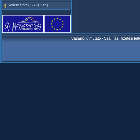
Winchesterek SSD ( 232 )
Vásárlói útmutató
-
Szállítási, fizetési fel