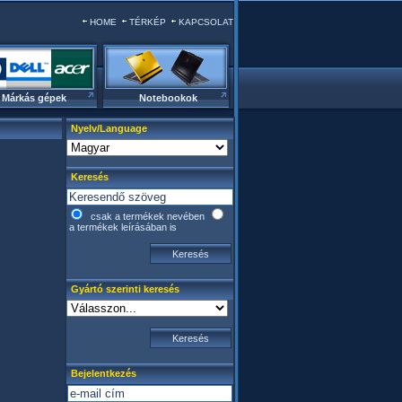
HOME
TÉRKÉP
KAPCSOLAT
Márkás gépek
Notebookok
Nyelv/Language
Keresés
csak a termékek nevében
a termékek leírásában is
Gyártó szerinti keresés
Bejelentkezés