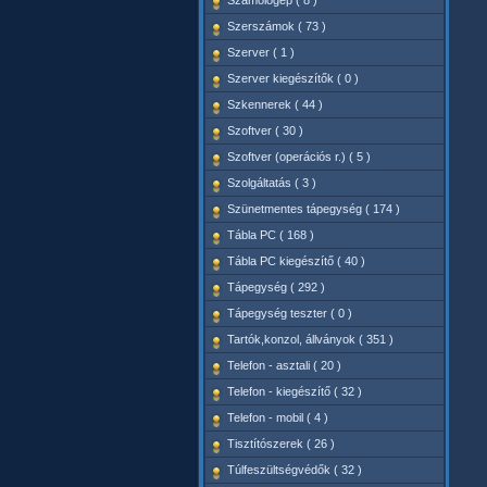
Számológép ( 8 )
Szerszámok ( 73 )
Szerver ( 1 )
Szerver kiegészítők ( 0 )
Szkennerek ( 44 )
Szoftver ( 30 )
Szoftver (operációs r.) ( 5 )
Szolgáltatás ( 3 )
Szünetmentes tápegység ( 174 )
Tábla PC ( 168 )
Tábla PC kiegészítő ( 40 )
Tápegység ( 292 )
Tápegység teszter ( 0 )
Tartók,konzol, állványok ( 351 )
Telefon - asztali ( 20 )
Telefon - kiegészítő ( 32 )
Telefon - mobil ( 4 )
Tisztítószerek ( 26 )
Túlfeszültségvédők ( 32 )