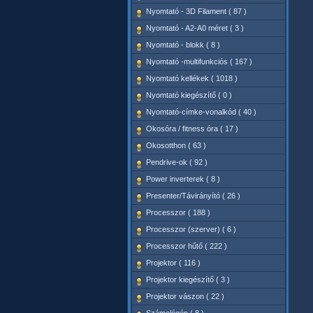
Nyomtató - 3D Filament ( 87 )
Nyomtató - A2-A0 méret ( 3 )
Nyomtató - blokk ( 8 )
Nyomtató -multifunkciós ( 167 )
Nyomtató kellékek ( 1018 )
Nyomtató kiegészítő ( 0 )
Nyomtató-címke-vonalkód ( 40 )
Okosóra / fitness óra ( 17 )
Okosotthon ( 63 )
Pendrive-ok ( 92 )
Power inverterek ( 8 )
Presenter/Távirányító ( 26 )
Processzor ( 188 )
Processzor (szerver) ( 6 )
Processzor hűtő ( 222 )
Projektor ( 116 )
Projektor kiegészítő ( 3 )
Projektor vászon ( 22 )