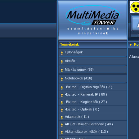
Termékeink
Ko
Újdonságok
A kosa
Akciók
Márkás gépek (86)
Notebookok (416)
-Biz.tec. - Digitális rögzítők ( 2 )
-Biz.tec. - Kamerák IP ( 80 )
-Biz.tec. - Kiegészítők ( 27 )
-Biz.tec. - Optikák ( 0 )
Adapterek ( 11 )
AIO PC-MiniPC-Barebone ( 40 )
Akkumulátorok, töltők ( 113 )