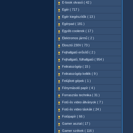
E-book olvasó ( 42 )
Egér ( 717 )
Egér kiegészítők ( 13 )
Egérpad ( 181 )
Egyéb coolerek ( 17 )
Elektromos jármű ( 2 )
Elosztó 230V ( 73 )
Fejhallgató erősítő ( 2 )
Fejhallgató, fülhallgató ( 954 )
Feliratozógép ( 15 )
Feliratozógép kellék ( 9 )
Felújított gépek ( 1 )
Fénymásoló papír ( 4 )
Forrasztás technika ( 31 )
Fotó és video állványok ( 7 )
Fotó és video táskák ( 24 )
Fotópapír ( 66 )
Gamer asztal ( 17 )
Gamer székek ( 116 )