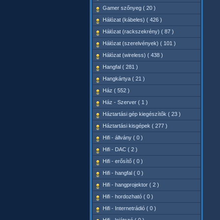
Gamer szőnyeg ( 20 )
Hálózat (kábeles) ( 426 )
Hálózat (rackszekrény) ( 87 )
Hálózat (szerelvények) ( 101 )
Hálózat (wireless) ( 438 )
Hangfal ( 281 )
Hangkártya ( 21 )
Ház ( 552 )
Ház - Szerver ( 1 )
Háztartási gép kiegészítők ( 23 )
Háztartási kisgépek ( 277 )
Hifi - állvány ( 0 )
Hifi - DAC ( 2 )
Hifi - erősítő ( 0 )
Hifi - hangfal ( 0 )
Hifi - hangprojektor ( 2 )
Hifi - hordozható ( 0 )
Hifi - Internetrádió ( 0 )