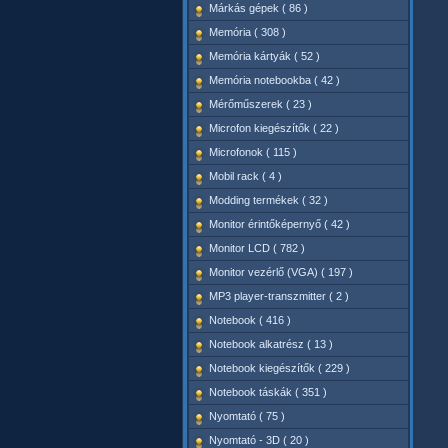
Márkás gépek ( 86 )
Memória ( 308 )
Memória kártyák ( 52 )
Memória notebookba ( 42 )
Mérőműszerek ( 23 )
Microfon kiegészítők ( 22 )
Microfonok ( 115 )
Mobil rack ( 4 )
Modding termékek ( 32 )
Monitor érintőképernyő ( 42 )
Monitor LCD ( 782 )
Monitor vezérlő (VGA) ( 197 )
MP3 player-transzmitter ( 2 )
Notebook ( 416 )
Notebook alkatrész ( 13 )
Notebook kiegészítők ( 229 )
Notebook táskák ( 351 )
Nyomtató ( 75 )
Nyomtató - 3D ( 20 )