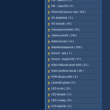
Hifi - lejátszó ( 0 )
Hifi - zajszűrő ( 9 )
Hővezető paszta / lap ( 102 )
I/O átalakítók ( 5 )
I/O kártyák ( 40 )
Iratmegsemmisítő ( 34 )
Játékvezérlők ( 238 )
Kábel teszter ( 14 )
Kábelek/adapterek ( 828 )
Konzol - gép ( 1 )
Konzol - kiegészítő ( 47 )
Külső hálózati tároló NAS ( 51 )
Külső periféria házak ( 96 )
KVM átkapcsolók ( 8 )
Lamináló gépek ( 9 )
LED izzók ( 18 )
LED lámpák ( 0 )
LED szalag ( 30 )
LFD kijelzők ( 6 )