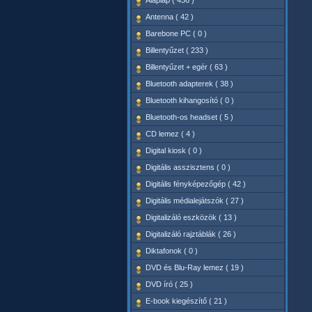
Alaplap ( 436 )
Antenna ( 42 )
Barebone PC ( 0 )
Billentyűzet ( 233 )
Billentyűzet + egér ( 63 )
Bluetooth adapterek ( 38 )
Bluetooth kihangosító ( 0 )
Bluetooth-os headset ( 5 )
CD lemez ( 4 )
Digital kiosk ( 0 )
Digitális asszisztens ( 0 )
Digitális fényképezőgép ( 42 )
Digitális médialejátszók ( 27 )
Digitalizáló eszközök ( 13 )
Digitalizáló rajztáblák ( 26 )
Diktafonok ( 0 )
DVD és Blu-Ray lemez ( 19 )
DVD író ( 25 )
E-book kiegészítő ( 21 )