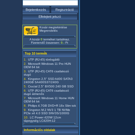
Kosár megtekintése
Megrendelés
A kosár
0
terméket tartalmaz.
Fizetendő összesen:
0.-
Ft
Top 10 termék
UTP (RJ-45) törésgátló
Microsoft Windows 11 Pro HUN
OEM 64 bit
UTP (RJ-45) CAT6 csatlakozó
dugó
Kingston 2,5" SSD A400 SATA3
240GB SA400S37/240G
Crucial 2.5" BX500 240 GB SSD
UTP (RJ-45) CAT6 csatlakozó
dugó átmenős
Microsoft Windows 11 Home HUN
OEM 64 bit
Philips 4.7GB DVD+R 16x Slim tok
Kingston M.2 NV3 1 TB NVMe
PCIe x4 4.0 SSD SNV3S/1000G
LC Power 420W 12cm
tápegység LC420H-12
Információs oldalak