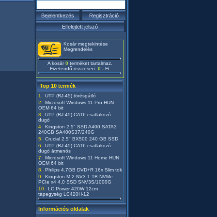
Kosár megtekintése
Megrendelés
A kosár
0
terméket tartalmaz.
Fizetendő összesen:
0.-
Ft
Top 10 termék
UTP (RJ-45) törésgátló
Microsoft Windows 11 Pro HUN
OEM 64 bit
UTP (RJ-45) CAT6 csatlakozó
dugó
Kingston 2,5" SSD A400 SATA3
240GB SA400S37/240G
Crucial 2.5" BX500 240 GB SSD
UTP (RJ-45) CAT6 csatlakozó
dugó átmenős
Microsoft Windows 11 Home HUN
OEM 64 bit
Philips 4.7GB DVD+R 16x Slim tok
Kingston M.2 NV3 1 TB NVMe
PCIe x4 4.0 SSD SNV3S/1000G
LC Power 420W 12cm
tápegység LC420H-12
Információs oldalak