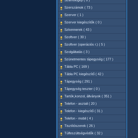
Számológép ( 8 )
Szerszámok ( 73 )
Szerver ( 1 )
Szerver kiegészítők ( 0 )
Szkennerek ( 43 )
Szoftver ( 30 )
Szoftver (operációs r.) ( 5 )
Szolgáltatás ( 3 )
Szünetmentes tápegység ( 177 )
Tábla PC ( 169 )
Tábla PC kiegészítő ( 42 )
Tápegység ( 291 )
Tápegység teszter ( 0 )
Tartók,konzol, állványok ( 351 )
Telefon - asztali ( 20 )
Telefon - kiegészítő ( 31 )
Telefon - mobil ( 4 )
Tisztítószerek ( 26 )
Túlfeszültségvédők ( 32 )