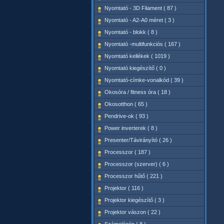
Nyomtató - 3D Filament ( 87 )
Nyomtató - A2-A0 méret ( 3 )
Nyomtató - blokk ( 8 )
Nyomtató -multifunkciós ( 167 )
Nyomtató kellékek ( 1019 )
Nyomtató kiegészítő ( 0 )
Nyomtató-címke-vonalkód ( 39 )
Okosóra / fitness óra ( 18 )
Okosotthon ( 65 )
Pendrive-ok ( 93 )
Power inverterek ( 8 )
Presenter/Távirányító ( 26 )
Processzor ( 187 )
Processzor (szerver) ( 6 )
Processzor hűtő ( 221 )
Projektor ( 116 )
Projektor kiegészítő ( 3 )
Projektor vászon ( 22 )