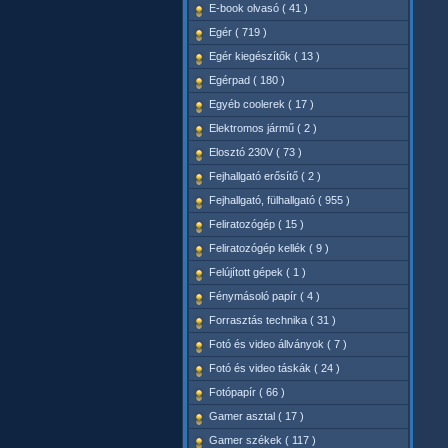
E-book olvasó ( 41 )
Egér ( 719 )
Egér kiegészítők ( 13 )
Egérpad ( 180 )
Egyéb coolerek ( 17 )
Elektromos jármű ( 2 )
Elosztó 230V ( 73 )
Fejhallgató erősítő ( 2 )
Fejhallgató, fülhallgató ( 955 )
Feliratozógép ( 15 )
Feliratozógép kellék ( 9 )
Felújított gépek ( 1 )
Fénymásoló papír ( 4 )
Forrasztás technika ( 31 )
Fotó és video állványok ( 7 )
Fotó és video táskák ( 24 )
Fotópapír ( 66 )
Gamer asztal ( 17 )
Gamer székek ( 117 )