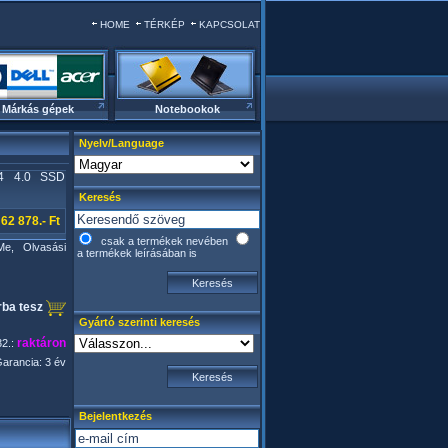
HOME
TÉRKÉP
KAPCSOLAT
Márkás gépek
Notebookok
Nyelv/Language
4 4.0 SSD
Keresés
62 878.- Ft
csak a termékek nevében
Me, Olvasási
a termékek leírásában is
ba tesz
Gyártó szerinti keresés
raktáron
32.:
arancia: 3 év
Bejelentkezés