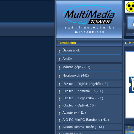
Termékeink
Ki
Újdonságok
Akciók
Márkás gépek (87)
Notebookok (442)
-Biz.tec. - Digitális rögzítők ( 2 )
-Biz.tec. - Kamerák IP ( 81 )
-Biz.tec. - Kiegészítők ( 27 )
-Biz.tec. - Optikák ( 0 )
Adapterek ( 11 )
AIO PC-MiniPC-Barebone ( 41 )
Akkumulátorok, töltők ( 113 )
Ter
infor