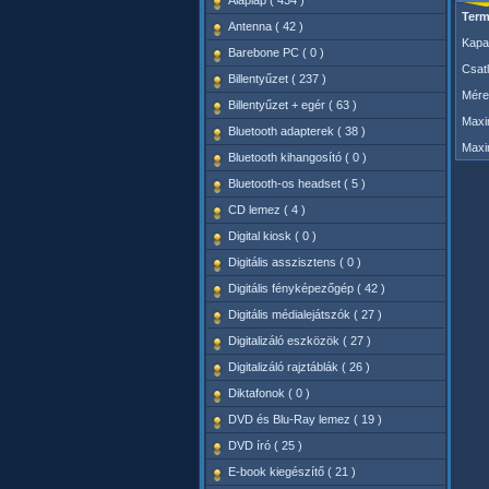
Alaplap ( 434 )
Term
Antenna ( 42 )
Kapac
Barebone PC ( 0 )
Csat
Billentyűzet ( 237 )
Méret
Billentyűzet + egér ( 63 )
Maxim
Bluetooth adapterek ( 38 )
Maxim
Bluetooth kihangosító ( 0 )
Bluetooth-os headset ( 5 )
CD lemez ( 4 )
Digital kiosk ( 0 )
Digitális asszisztens ( 0 )
Digitális fényképezőgép ( 42 )
Digitális médialejátszók ( 27 )
Digitalizáló eszközök ( 27 )
Digitalizáló rajztáblák ( 26 )
Diktafonok ( 0 )
DVD és Blu-Ray lemez ( 19 )
DVD író ( 25 )
E-book kiegészítő ( 21 )