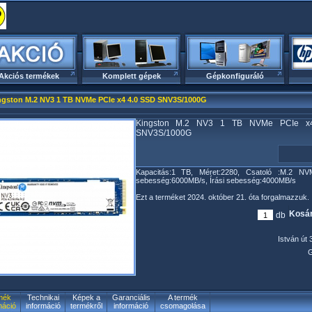
Akciós termékek
Komplett gépek
Gépkonfiguráló
ngston M.2 NV3 1 TB NVMe PCIe x4 4.0 SSD SNV3S/1000G
Kingston M.2 NV3 1 TB NVMe PCIe x
SNV3S/1000G
Kapacitás:1 TB, Méret:2280, Csatoló :M.2 NV
sebesség:6000MB/s, Írási sebesség:4000MB/s
Ezt a terméket 2024. október 21. óta forgalmazzuk.
Kosár
db
István út 
G
mék
Technikai
Képek a
Garanciális
A termék
máció
információ
termékről
információ
csomagolása