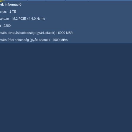
ék információ
itás : 1 TB
lakozó : M.2 PCIE x4 4.0 Nvme
 : 2280
ális olvasási sebesség (gyári adatok) : 6000 MB/s
ális írási sebesség (gyári adatok) : 4000 MB/s