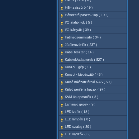
Hifi - lejátszó ( 0 )
Hifi - zajszűrő ( 9 )
Hővezető paszta / lap ( 100 )
I/O átalakítók ( 5 )
I/O kártyák ( 39 )
Iratmegsemmisítő ( 34 )
Játékvezérlők ( 237 )
Kábel teszter ( 14 )
Kábelek/adapterek ( 827 )
Konzol - gép ( 1 )
Konzol - kiegészítő ( 48 )
Külső hálózati tároló NAS ( 50 )
Külső periféria házak ( 97 )
KVM átkapcsolók ( 8 )
Lamináló gépek ( 9 )
LED izzók ( 18 )
LED lámpák ( 0 )
LED szalag ( 30 )
LFD kijelzők ( 6 )