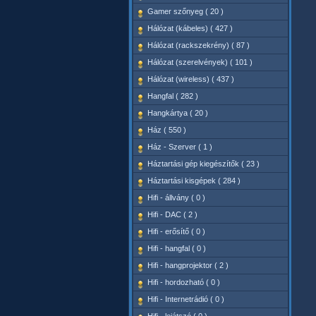
Gamer szőnyeg ( 20 )
Hálózat (kábeles) ( 427 )
Hálózat (rackszekrény) ( 87 )
Hálózat (szerelvények) ( 101 )
Hálózat (wireless) ( 437 )
Hangfal ( 282 )
Hangkártya ( 20 )
Ház ( 550 )
Ház - Szerver ( 1 )
Háztartási gép kiegészítők ( 23 )
Háztartási kisgépek ( 284 )
Hifi - állvány ( 0 )
Hifi - DAC ( 2 )
Hifi - erősítő ( 0 )
Hifi - hangfal ( 0 )
Hifi - hangprojektor ( 2 )
Hifi - hordozható ( 0 )
Hifi - Internetrádió ( 0 )