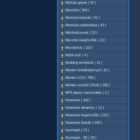
Márkás gépek ( 87 )
Memória ( 309 )
Memória kártyák ( 52 )
Memória notebookba ( 42 )
Mérőműszerek ( 23 )
Microfon kiegészítők ( 22 )
Microfonok ( 119 )
Mobil rack ( 4 )
Modding termékek ( 31 )
Monitor érintőképernyő ( 42 )
Monitor LCD ( 780 )
Monitor vezérlő (VGA) ( 200 )
MP3 player-transzmitter ( 2 )
Notebook ( 442 )
Notebook alkatrész ( 13 )
Notebook kiegészítők ( 229 )
Notebook táskák ( 349 )
Nyomtató ( 73 )
Nyomtató - 3D ( 20 )