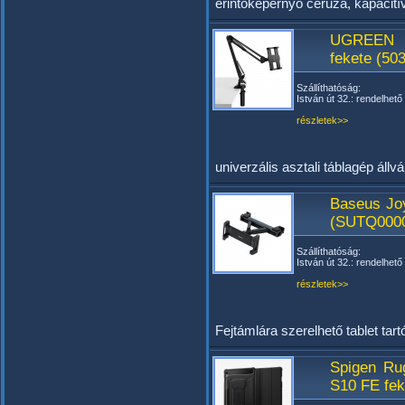
érintőképernyő ceruza, kapacitív
UGREEN L
fekete (50
Szállíthatóság:
István út 32.: rendelhető
részletek>>
univerzális asztali táblagép áll
Baseus Joy
(SUTQ000
Szállíthatóság:
István út 32.: rendelhető
részletek>>
Fejtámlára szerelhető tablet tart
Spigen Ru
S10 FE fek