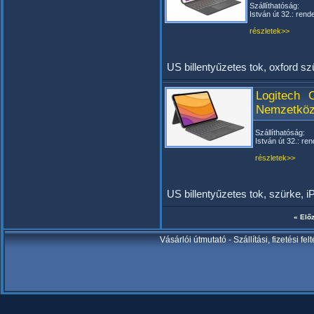
Szállíthatóság:
István út 32.: rend
részletek>>
US billentyűzetes tok, oxford s
Logitech 
Nemzetközi
Szállíthatóság:
István út 32.: ren
részletek>>
US billentyűzetes tok, szürke, i
« Elő
Vásárlói útmutató
-
Szállítási, fizetési fel