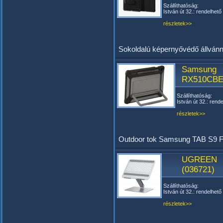
Szállíthatóság:
István út 32.: rendelhető
részletek>>
Sokoldalú képernyővédő állvánny
Samsung
RX510CBE
Szállíthatóság:
István út 32.: rend
részletek>>
Outdoor tok Samsung TAB S9 F
UGREEN L
(036721)
Szállíthatóság:
István út 32.: rendelhető
részletek>>