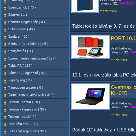
Számológép ( 8 )
raktáron
István út 32.:
Szerszámok ( 73 )
részletek>>
Szerver ( 1 )
Szerver kiegészítők ( 0 )
Tablet tok és állvány 9, 7"-es és
Szkennerek ( 43 )
Szoftver ( 30 )
PORT 10.1"
Szoftver (operációs r.) ( 5 )
Szállíthatóság:
Szolgáltatás ( 3 )
rak
István út 32.:
Szünetmentes tápegység ( 177 )
részletek>>
Tábla PC ( 168 )
Tábla PC kiegészítő ( 42 )
10.1"-os univerzális tábla PC to
Tápegység ( 290 )
Overmax bő
Tápegység teszter ( 0 )
KL-02B
Tartók,konzol, állványok ( 349 )
Telefon - asztali ( 20 )
Szállíthatóság:
rak
István út 32.:
Telefon - kiegészítő ( 30 )
részletek>>
Telefon - mobil ( 4 )
Tisztítószerek ( 26 )
Bőrtok 10" tablethez + USB bil
Túlfeszültségvédők ( 32 )