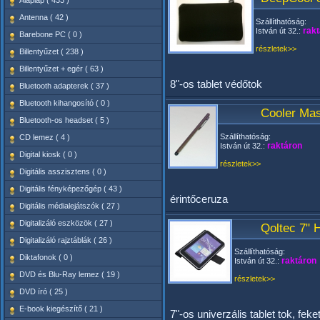
Alaplap ( 433 )
Antenna ( 42 )
Szállíthatóság:
rakt
István út 32.:
Barebone PC ( 0 )
részletek>>
Billentyűzet ( 238 )
Billentyűzet + egér ( 63 )
8"-os tablet védőtok
Bluetooth adapterek ( 37 )
Bluetooth kihangosító ( 0 )
Cooler Mas
Bluetooth-os headset ( 5 )
Szállíthatóság:
CD lemez ( 4 )
raktáron
István út 32.:
Digital kiosk ( 0 )
részletek>>
Digitális asszisztens ( 0 )
Digitális fényképezőgép ( 43 )
érintőceruza
Digitális médialejátszók ( 27 )
Digitalizáló eszközök ( 27 )
Qoltec 7" H
Digitalizáló rajztáblák ( 26 )
Szállíthatóság:
Diktafonok ( 0 )
raktáron
István út 32.:
DVD és Blu-Ray lemez ( 19 )
részletek>>
DVD író ( 25 )
E-book kiegészítő ( 21 )
7"-os univerzális tablet tok, feke