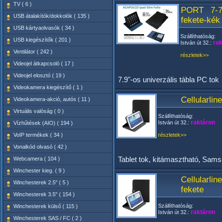
TV ( 6 )
PORT 7-7.
USB átalakítók/dokkolók ( 135 )
fekete-kék
USB kártyaolvasók ( 34 )
Szállíthatóság:
USB kiegészítők ( 201 )
rak
István út 32.:
Ventilátor ( 242 )
részletek>>
Videojel átkapcsoló ( 17 )
Videojel elosztó ( 19 )
7.9"-os univerzális tábla PC tok
Videokamera kiegészítő ( 1 )
Cellularli
Videokamera-akció, autós ( 11 )
Virtuális valóság ( 0 )
Szállíthatóság:
raktáron
István út 32.:
Vízhűtések (AIO) ( 194 )
VoIP termékek ( 34 )
részletek>>
Vonalkód olvasó ( 42 )
Tablet tok, kitámasztható, Sams
Webcamera ( 104 )
Winchester kieg. ( 9 )
Cellularl
Winchesterek 2.5" ( 5 )
fekete
Winchesterek 3.5" ( 154 )
Szállíthatóság:
Winchesterek külső ( 115 )
raktáron
István út 32.:
Winchesterek SAS / FC ( 2 )