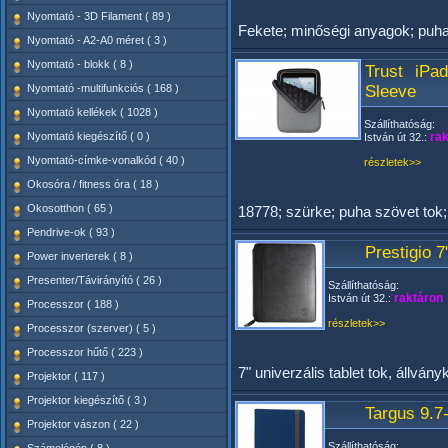
Nyomtató - 3D Filament ( 89 )
Fekete; minőségi anyagok; puha
Nyomtató - A2-A0 méret ( 3 )
Nyomtató - blokk ( 8 )
Trust iPa
Nyomtató -multifunkciós ( 168 )
Sleeve
Nyomtató kellékek ( 1028 )
Szállíthatóság:
Nyomtató kiegészítő ( 0 )
rak
István út 32.:
Nyomtató-címke-vonalkód ( 40 )
részletek>>
Okosóra / fitness óra ( 18 )
Okosotthon ( 65 )
18778; szürke; puha szövet tok; 
Pendrive-ok ( 93 )
Prestigio 
Power inverterek ( 8 )
Presenter/Távirányító ( 26 )
Szállíthatóság:
raktáron
István út 32.:
Processzor ( 188 )
részletek>>
Processzor (szerver) ( 5 )
Processzor hűtő ( 223 )
7" univerzális tablet tok, állvány
Projektor ( 117 )
Projektor kiegészítő ( 3 )
Targus 9.7
Projektor vászon ( 22 )
Szállíthatóság: