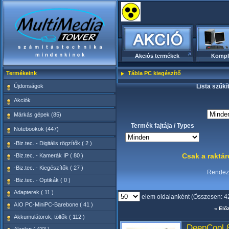
Akciós termékek
Kompl
Termékeink
Tábla PC kiegészítő
Újdonságok
Lista szűkí
Akciók
Márkás gépek (85)
Termék fajtája / Types
Notebookok (447)
-Biz.tec. - Digitális rögzítők ( 2 )
Csak a raktá
-Biz.tec. - Kamerák IP ( 80 )
-Biz.tec. - Kiegészítők ( 27 )
Rende
-Biz.tec. - Optikák ( 0 )
Adapterek ( 11 )
elem oldalanként (Összesen: 4
AIO PC-MiniPC-Barebone ( 41 )
« Elő
Akkumulátorok, töltők ( 112 )
DeepCool 8