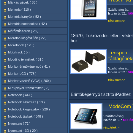
Márkás gépek ( 85 )
Memória ( 310 )
Szállíthatóság:
rak
István út 32.:
Memória kártyák ( 52 )
részletek>>
Memória notebookba ( 42 )
Mérőműszerek ( 23 )
18670; Tükröződés elleni védel
Microfon kiegészítők ( 22 )
hoz
Microfonok ( 120 )
Lenspen 
Mobil rack ( 5 )
táblagépe
Modding termékek ( 31 )
Monitor érintőképernyő ( 41 )
Szállíthatóság:
rak
István út 32.:
Monitor LCD ( 778 )
részletek>>
Monitor vezérlő (VGA) ( 200 )
MP3 player-transzmitter ( 2 )
Érintőképernyő tisztító iPadhez
Notebook ( 447 )
Notebook alkatrész ( 13 )
ModeCom Tab
Notebook kiegészítők ( 229 )
Szállíthatóság:
Notebook táskák ( 348 )
raktá
István út 32.:
Nyomtató ( 72 )
részletek>>
Nyomtató - 3D ( 20 )