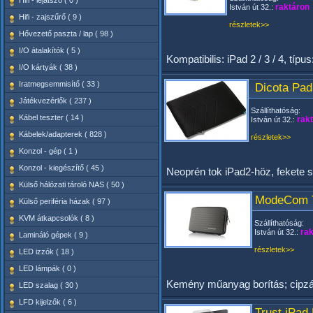
Hifi - lejátszó ( 0 )
raktáron
István út 32.:
Hifi - zajszűrő ( 9 )
részletek>>
Hővezető paszta / lap ( 98 )
I/O átalakítók ( 5 )
Kompatibilis: iPad 2 / 3 / 4, t
I/O kártyák ( 38 )
Iratmegsemmisítő ( 33 )
Dicota Pad
Játékvezérlők ( 237 )
Szállíthatóság:
Kábel teszter ( 14 )
rak
István út 32.:
Kábelek/adapterek ( 828 )
részletek>>
Konzol - gép ( 1 )
Konzol - kiegészítő ( 45 )
Neoprén tok iPad2-höz, fekete 
Külső hálózati tároló NAS ( 50 )
ModeCom Ta
Külső periféria házak ( 97 )
KVM átkapcsolók ( 8 )
Szállíthatóság:
rak
István út 32.:
Lamináló gépek ( 9 )
részletek>>
LED izzók ( 18 )
LED lámpák ( 0 )
Kemény műanyag borítás; cipzár;
LED szalag ( 30 )
LFD kijelzők ( 6 )
Trust iPad 