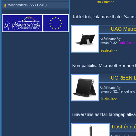
részletek>>
Winchesterek SSD ( 231 )
Tablet tok, kitámasztható, Sams
UAG Metrop
Szállíthatóság:
raktáron
István út 32.:
részletek>>
Kompatibilis: Microsoft Surface 
UGREEN LP1
Szállíthatóság:
István út 32.: rendelhető
részletek>>
univerzális asztali táblagép állv
Trust érin