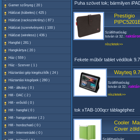
Puha szövet tok; bármilyen iPAD
Gamer szőnyeg ( 20 )
Hálózat (kábeles) ( 425 )
Prestigio
Hálózat (rackszekrény) ( 87 )
PIPC5201
Hálózat (szerelvények) ( 100 )
Szállíthatóság:
Hálózat (wireless) ( 436 )
raktáro
István út 32.:
Hangfal ( 281 )
részletek>>
Hangkártya ( 20 )
Ház ( 559 )
Fekete műbőr tablet védőtok 9.7"
Ház - Szerver ( 1 )
Wayteq 9.7
Háztartási gép kiegészítők ( 24 )
Háztartási kisgépek ( 280 )
Szállíthatóság:
raktár
István út 32.:
Hifi - állvány ( 0 )
részletek>>
Hifi - DAC ( 2 )
Hifi - erősítő ( 0 )
tok xTAB-100qcr táblagéphez
Hifi - hangfal ( 0 )
Hifi - hangprojektor ( 2 )
Cooler Ma
Hifi - hordozható ( 0 )
Cover zöld
Hifi - Internetrádió ( 0 )
Szállíthatóság: