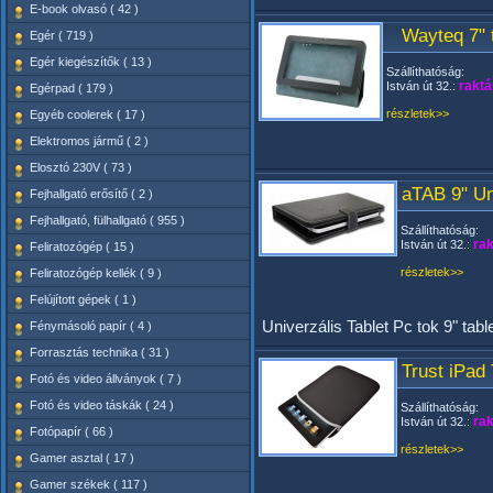
E-book olvasó ( 42 )
Wayteq 7" 
Egér ( 719 )
Egér kiegészítők ( 13 )
Szállíthatóság:
raktá
István út 32.:
Egérpad ( 179 )
részletek>>
Egyéb coolerek ( 17 )
Elektromos jármű ( 2 )
Elosztó 230V ( 73 )
aTAB 9" Un
Fejhallgató erősítő ( 2 )
Fejhallgató, fülhallgató ( 955 )
Szállíthatóság:
rak
István út 32.:
Feliratozógép ( 15 )
részletek>>
Feliratozógép kellék ( 9 )
Felújított gépek ( 1 )
Univerzális Tablet Pc tok 9" tab
Fénymásoló papír ( 4 )
Forrasztás technika ( 31 )
Trust iPad 
Fotó és video állványok ( 7 )
Fotó és video táskák ( 24 )
Szállíthatóság:
rak
István út 32.:
Fotópapír ( 66 )
részletek>>
Gamer asztal ( 17 )
Gamer székek ( 117 )