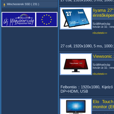
Winchesterek SSD ( 231 )
Iiyama 27
érintőképe
Szállíthatóság:
István út 32.: ren
részletek>>
27 coll, 1920x1080, 5 ms, 1000:
Viewsonic 
Szállíthatóság:
István út 32.: ren
részletek>>
Felbontás : 1920x1080, Kijelző
DP+HDMI, USB
Elo Touc
monitor (E