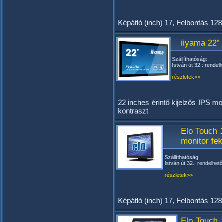
Képátló (inch) 17, Felbontás 1
iiyama 22
Szállíthatóság:
István út 32.: rendel
részletek>>
22 inches érintő kijelzős IPS m
kontraszt
Elo Touch 
monitor fe
Szállíthatóság:
István út 32.: rendelhet
részletek>>
Képátló (inch) 17, Felbontás 12
Elo Touch