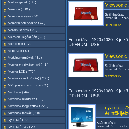
Márkás gépek ( 85 )
Viewsonic 
Memória ( 310 )
Szállíthatóság:
Memória kártyák ( 52 )
István út 32.: ren
Memória notebookba ( 42 )
részletek>>
Mérőműszerek ( 23 )
Microfon kiegészítők ( 22 )
Felbontás : 1920x1080, Kijelző
Microfonok ( 120 )
DP+HDMI, USB
Mobil rack ( 5 )
Viewsonic 
Modding termékek ( 31 )
Monitor érintőképernyő ( 41 )
Szállíthatóság:
István út 32.: ren
Monitor LCD ( 778 )
részletek>>
Monitor vezérlő (VGA) ( 200 )
MP3 player-transzmitter ( 2 )
Felbontás : 1920x1080, Kijelző
Notebook ( 447 )
DP+HDMI, USB
Notebook alkatrész ( 13 )
Notebook kiegészítők ( 229 )
iiyama 2
érintőkijel
Notebook táskák ( 348 )
Nyomtató ( 72 )
Szállíthatóság:
István út 32.: rendelhet
Nyomtató - 3D ( 20 )