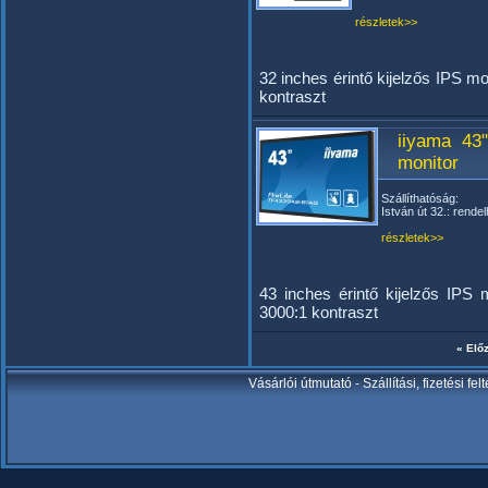
részletek>>
32 inches érintő kijelzős IPS m
kontraszt
iiyama 43
monitor
Szállíthatóság:
István út 32.: rendel
részletek>>
43 inches érintő kijelzős IPS 
3000:1 kontraszt
« Elő
Vásárlói útmutató
-
Szállítási, fizetési fel