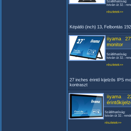
Szállíthatóság:
István út 32.: ren
részletek>>
Képátló (inch) 13, Felbontás 19
iiyama 27
monitor
Szállíthatóság:
István út 32.: ren
részletek>>
27 inches érintő kijelzős IPS m
kontraszt
iiyama 
érintőkijel
Szállíthatóság:
István út 32.: rend
részletek>>