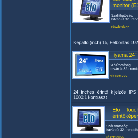
monitor (E
Szállíthatóság:
István út 32.: ren
részletek>>
Képátló (inch) 15, Felbontás 10
iiyama 24
Szállíthatóság:
István út 32.: rend
részletek>>
24 inches érintő kijelzős IPS
1000:1 kontraszt
Elo Touc
érintőképe
Szállíthatóság:
István út 32.: rendelh
részletek>>