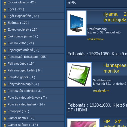
SPK
E-book olvasó ( 42 )
Egér ( 719 )
iiyama 
Egér kiegészítők ( 13 )
érintőkijel
Egérpad ( 179 )
Szállíthatóság:
Egyéb coolerek ( 17 )
István út 32.: rendelhető
Elektromos jármű ( 2 )
részletek>>
Elosztó 230V ( 73 )
Fejhallgató erősítő ( 2 )
Felbontás : 1920x1080, Kijelző
Fejhallgató, fülhallgató ( 955 )
Feliratozógép ( 15 )
Hannspre
monitor
Feliratozógép kellék ( 9 )
Felújított gépek ( 1 )
Szállíthatóság:
István út 32.: rendelhető
Fénymásoló papír ( 4 )
részletek>>
Forrasztás technika ( 31 )
Fotó és video állványok ( 7 )
Fotó és video táskák ( 24 )
Felbontás : 1920x1080, Kijelző 
DP+HDMI
Fotópapír ( 66 )
Gamer asztal ( 17 )
HP 24" 
Gamer székek ( 117 )