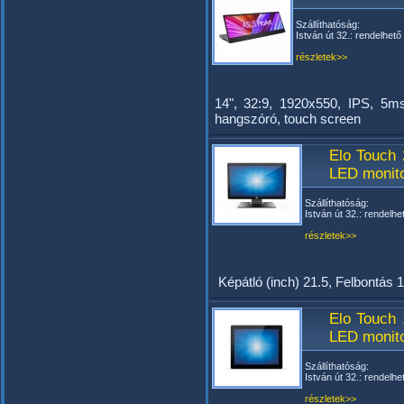
Szállíthatóság:
István út 32.: rendelhető
részletek>>
14", 32:9, 1920x550, IPS, 5
hangszóró, touch screen
Elo Touch
LED monito
Szállíthatóság:
István út 32.: rendelhe
részletek>>
Képátló (inch) 21.5, Felbontás
Elo Touch
LED monito
Szállíthatóság:
István út 32.: rendelhe
részletek>>