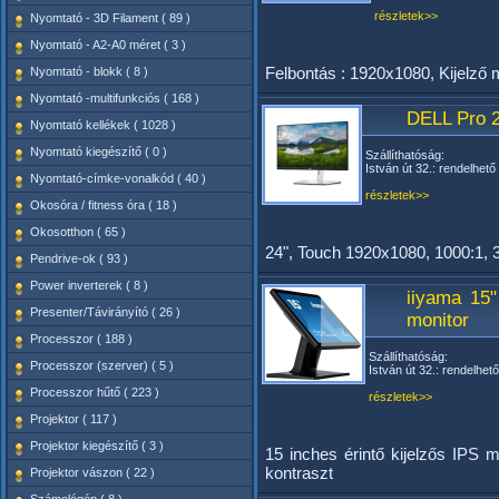
részletek>>
Nyomtató - 3D Filament ( 89 )
Nyomtató - A2-A0 méret ( 3 )
Felbontás : 1920x1080, Kijelző
Nyomtató - blokk ( 8 )
Nyomtató -multifunkciós ( 168 )
DELL Pro 
Nyomtató kellékek ( 1028 )
Nyomtató kiegészítő ( 0 )
Szállíthatóság:
István út 32.: rendelhető
Nyomtató-címke-vonalkód ( 40 )
részletek>>
Okosóra / fitness óra ( 18 )
Okosotthon ( 65 )
24", Touch 1920x1080, 1000:1, 
Pendrive-ok ( 93 )
Power inverterek ( 8 )
iiyama 15
Presenter/Távirányító ( 26 )
monitor
Processzor ( 188 )
Szállíthatóság:
Processzor (szerver) ( 5 )
István út 32.: rendelhető
Processzor hűtő ( 223 )
részletek>>
Projektor ( 117 )
Projektor kiegészítő ( 3 )
15 inches érintő kijelzős IPS 
kontraszt
Projektor vászon ( 22 )