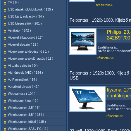
TV ( 6 )
részletek>>
USB átalakítók/dokkolók ( 135 )
USB kártyaolvasók ( 34 )
Felbontás : 1920x1080, Kijelző
USB kiegészítők ( 201 )
Ventilátor ( 242 )
Philips 23
242B9T/00
Videojel átkapcsoló ( 17 )
Videojel elosztó ( 19 )
Szállíthatóság:
István út 32.: rendelhet
Videokamera kiegészítő ( 1 )
részletek>>
Videokamera-akció, autós ( 11 )
Virtuális valóság ( 0 )
Felbontás : 1920x1080, Kijelző
Vízhűtések (AIO) ( 194 )
USB
VoIP termékek ( 34 )
Vonalkód olvasó ( 42 )
Iiyama 27
Webcamera ( 104 )
érintőképe
Winchester kieg. ( 9 )
Szállíthatóság:
Winchesterek 2.5" ( 5 )
István út 32.: ren
Winchesterek 3.5" ( 154 )
részletek>>
Winchesterek külső ( 115 )
Winchesterek SAS / FC ( 2 )
27 coll, 1920x1080, 5 ms, 1000: