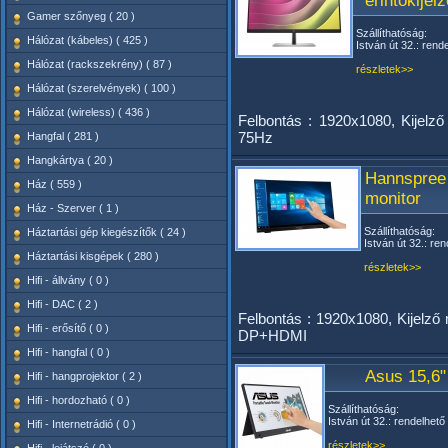
érintőkije
Gamer szőnyeg ( 20 )
Szállíthatóság:
Hálózat (kábeles) ( 425 )
István út 32.: rend
Hálózat (rackszekrény) ( 87 )
részletek>>
Hálózat (szerelvények) ( 100 )
Hálózat (wireless) ( 436 )
Felbontás : 1920x1080, Kijel
75Hz
Hangfal ( 281 )
Hangkártya ( 20 )
Hannspree
Ház ( 559 )
monitor
Ház - Szerver ( 1 )
Szállíthatóság:
Háztartási gép kiegészítők ( 24 )
István út 32.: ren
Háztartási kisgépek ( 280 )
részletek>>
Hifi - állvány ( 0 )
Hifi - DAC ( 2 )
Felbontás : 1920x1080, Kijelző 
Hifi - erősítő ( 0 )
DP+HDMI
Hifi - hangfal ( 0 )
Asus 15,6
Hifi - hangprojektor ( 2 )
Hifi - hordozható ( 0 )
Szállíthatóság:
István út 32.: rendelhető
Hifi - Internetrádió ( 0 )
részletek>>