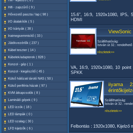
Hifi - lejátszó ( 0 )
Hifi - zajszűrő ( 9 )
15.6", 16:9, 1920x1080, IPS,
Hővezető paszta / lap ( 98 )
HDMI
I/O átalakítók ( 5 )
I/O kártyák ( 38 )
ViewSonic 
Iratmegsemmisítő ( 33 )
Szállíthatóság:
Játékvezérlők ( 237 )
István út 32.: rendelhető
Kábel teszter ( 14 )
részletek>>
Kábelek/adapterek ( 828 )
Konzol - gép ( 1 )
VA, 16:9, 1920x1080, 10 poin
Konzol - kiegészítő ( 45 )
SPKK
Külső hálózati tároló NAS ( 50 )
iiyama 
Külső periféria házak ( 97 )
érintőkijel
KVM átkapcsolók ( 8 )
Lamináló gépek ( 9 )
Szállíthatóság:
István út 32.: rende
LED izzók ( 18 )
részletek>>
LED lámpák ( 0 )
LED szalag ( 30 )
Felbontás : 1920x1080, Kijelző
LFD kijelzők ( 6 )