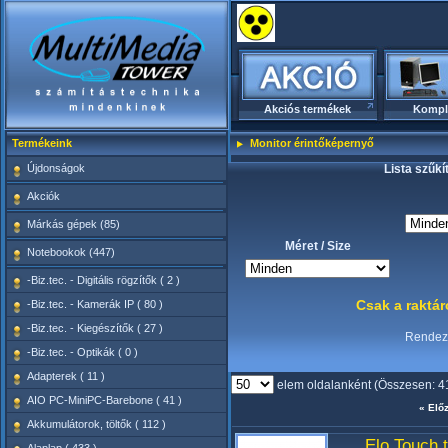
Akciós termékek
Kompl
Termékeink
Monitor érintőképernyő
Újdonságok
Lista szűkí
Akciók
Márkás gépek (85)
Méret / Size
Notebookok (447)
-Biz.tec. - Digitális rögzítők ( 2 )
Csak a raktá
-Biz.tec. - Kamerák IP ( 80 )
-Biz.tec. - Kiegészítők ( 27 )
Rende
-Biz.tec. - Optikák ( 0 )
Adapterek ( 11 )
elem oldalanként (Összesen: 4
AIO PC-MiniPC-Barebone ( 41 )
« Elő
Akkumulátorok, töltők ( 112 )
Elo Touch 