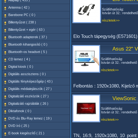
Alaplap ( 433 )
Antenna ( 42 )
Szállíthatóság:
István út 32.: rendelhető
Barebone PC ( 0 )
részletek>>
Billentyűzet ( 238 )
Billentyűzet + egér ( 63 )
Elo Touch tápegység (E571601)
Bluetooth adapterek ( 37 )
Bluetooth kihangosító ( 0 )
Asus 22" V
Bluetooth-os headset ( 5 )
Szállíthatóság:
CD lemez ( 4 )
István út 32.: rendelhető
Digital kiosk ( 0 )
részletek>>
Digitális asszisztens ( 0 )
Digitális fényképezőgép ( 43 )
Felbontás : 1920x1080, Kijelző
Digitális médialejátszók ( 27 )
Digitalizáló eszközök ( 27 )
ViewSonic 
Digitalizáló rajztáblák ( 26 )
Szállíthatóság:
Diktafonok ( 0 )
István út 32.: rendelhető
DVD és Blu-Ray lemez ( 19 )
részletek>>
DVD író ( 25 )
E-book kiegészítő ( 21 )
TN, 16:9, 1920x1080, 10 poin