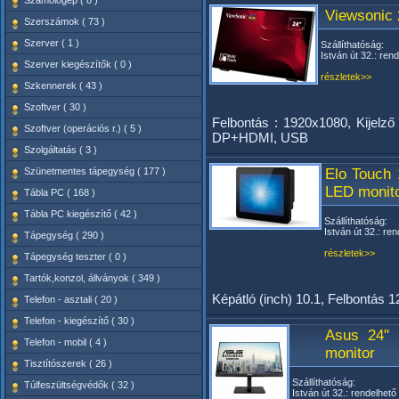
Számológép ( 8 )
Viewsonic 
Szerszámok ( 73 )
Szerver ( 1 )
Szállíthatóság:
István út 32.: ren
Szerver kiegészítők ( 0 )
részletek>>
Szkennerek ( 43 )
Szoftver ( 30 )
Felbontás : 1920x1080, Kijelző
Szoftver (operációs r.) ( 5 )
DP+HDMI, USB
Szolgáltatás ( 3 )
Szünetmentes tápegység ( 177 )
Elo Touch
LED monito
Tábla PC ( 168 )
Tábla PC kiegészítő ( 42 )
Szállíthatóság:
István út 32.: ren
Tápegység ( 290 )
részletek>>
Tápegység teszter ( 0 )
Tartók,konzol, állványok ( 349 )
Képátló (inch) 10.1, Felbontás 
Telefon - asztali ( 20 )
Telefon - kiegészítő ( 30 )
Asus 24" 
Telefon - mobil ( 4 )
monitor
Tisztítószerek ( 26 )
Szállíthatóság:
Túlfeszültségvédők ( 32 )
István út 32.: rendelhető