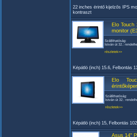
22 inches érintő kijelzős IPS m
kontraszt
Elo Touch 
monitor (E
Szállíthatóság:
István út 32.: rendelh
részletek>>
Képátló (inch) 15.6, Felbontás 
Elo Touc
érintőképe
Szállíthatóság:
István út 32.: rendelh
részletek>>
Képátló (inch) 15, Felbontás 1
Asus 14" 