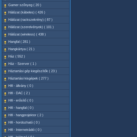
Gamer szőnyeg ( 20 )
Hálózat (kábeles) ( 426 )
Hálózat (rackszekrény) ( 87 )
Hálózat (szerelvények) ( 101 )
Hálózat (wireless) ( 438 )
Hangfal ( 281 )
Hangkártya ( 21 )
Ház ( 552 )
Ház - Szerver ( 1 )
Háztartási gép kiegészítők ( 23 )
Háztartási kisgépek ( 277 )
Hifi - állvány ( 0 )
Hifi - DAC ( 2 )
Hifi - erősítő ( 0 )
Hifi - hangfal ( 0 )
Hifi - hangprojektor ( 2 )
Hifi - hordozható ( 0 )
Hifi - Internetrádió ( 0 )