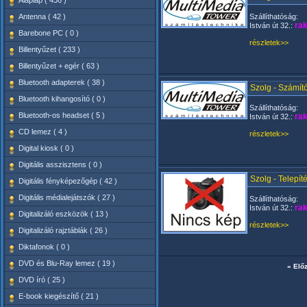
Alaplap ( 436 )
Antenna ( 42 )
Szállíthatóság:
rak
István út 32.:
Barebone PC ( 0 )
részletek>>
Billentyűzet ( 233 )
Billentyűzet + egér ( 63 )
Bluetooth adapterek ( 38 )
Szolg - Számít
Bluetooth kihangosító ( 0 )
Szállíthatóság:
Bluetooth-os headset ( 5 )
rak
István út 32.:
CD lemez ( 4 )
részletek>>
Digital kiosk ( 0 )
Digitális asszisztens ( 0 )
Szolg - Telepít
Digitális fényképezőgép ( 42 )
Digitális médialejátszók ( 27 )
Szállíthatóság:
rak
István út 32.:
Digitalizáló eszközök ( 13 )
részletek>>
Digitalizáló rajztáblák ( 26 )
Diktafonok ( 0 )
DVD és Blu-Ray lemez ( 19 )
« Elő
DVD író ( 25 )
E-book kiegészítő ( 21 )