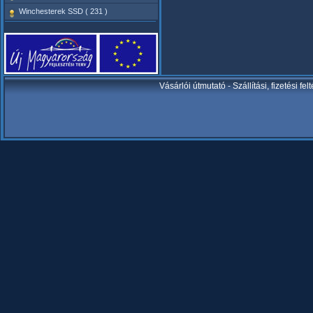
Winchesterek SSD ( 231 )
Vásárlói útmutató
-
Szállítási, fizetési fel