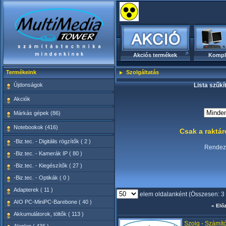
Akciós termékek
Kompl
Termékeink
Szolgáltatás
Újdonságok
Lista szűkí
Akciók
Márkás gépek (86)
Notebookok (416)
Csak a raktá
-Biz.tec. - Digitális rögzítők ( 2 )
Rende
-Biz.tec. - Kamerák IP ( 80 )
-Biz.tec. - Kiegészítők ( 27 )
-Biz.tec. - Optikák ( 0 )
Adapterek ( 11 )
elem oldalanként (Összesen: 3
AIO PC-MiniPC-Barebone ( 40 )
« Elő
Akkumulátorok, töltők ( 113 )
Szolg - Számító