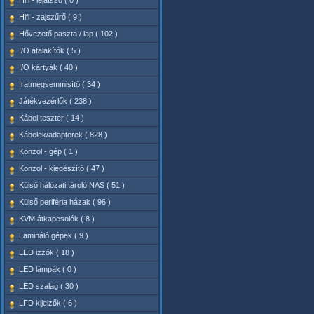
Hifi - lejátszó ( 0 )
Hifi - zajszűrő ( 9 )
Hővezető paszta / lap ( 102 )
I/O átalakítók ( 5 )
I/O kártyák ( 40 )
Iratmegsemmisítő ( 34 )
Játékvezérlők ( 238 )
Kábel teszter ( 14 )
Kábelek/adapterek ( 828 )
Konzol - gép ( 1 )
Konzol - kiegészítő ( 47 )
Külső hálózati tároló NAS ( 51 )
Külső periféria házak ( 96 )
KVM átkapcsolók ( 8 )
Lamináló gépek ( 9 )
LED izzók ( 18 )
LED lámpák ( 0 )
LED szalag ( 30 )
LFD kijelzők ( 6 )