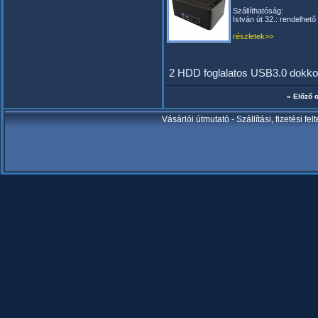
Szállíthatóság:
István út 32.: rendelhető
részletek>>
2 HDD foglalatos USB3.0 dokkol
« Előző o
Vásárlói útmutató
-
Szállítási, fizetési fel