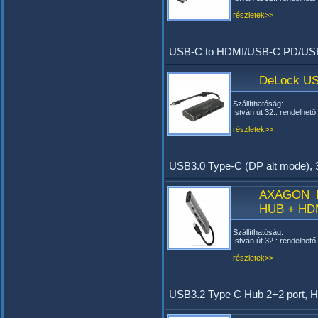
részletek>>
USB-C to HDMI/USB-C PD/USB
DeLock US
Szállíthatóság:
István út 32.: rendelhető
részletek>>
USB3.0 Type-C (DP alt mode),
AXAGON H
HUB + HDM
Szállíthatóság:
István út 32.: rendelhető
részletek>>
USB3.2 Type C Hub 2+2 port, HD