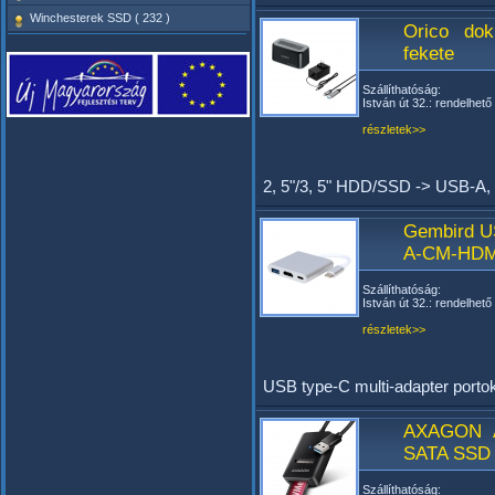
Winchesterek SSD ( 232 )
Orico do
fekete
Szállíthatóság:
István út 32.: rendelhető
részletek>>
2, 5"/3, 5" HDD/SSD -> USB-A, 
Gembird U
A-CM-HDM
Szállíthatóság:
István út 32.: rendelhető
részletek>>
USB type-C multi-adapter port
AXAGON 
SATA SSD 
Szállíthatóság: