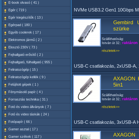
E-book olvasó ( 41 )
NVMe USB3.2 Gen1 10Gbps M.2 
Egér ( 719 )
Egér kiegészítők ( 13 )
Gembird 
Egérpad ( 180 )
szürke
Egyéb coolerek ( 17 )
Szállíthatóság:
Elektromos jármű ( 2 )
raktáron
István út 32.:
Elosztó 230V ( 73 )
részletek>>
Fejhallgató erősítő ( 2 )
Fejhallgató, fülhallgató ( 955 )
USB-C csatlakozás, 2xUSB-A
Feliratozógép ( 15 )
Feliratozógép kellék ( 9 )
AXAGON 
5in1
Felújított gépek ( 1 )
Fénymásoló papír ( 4 )
Szállíthatóság:
raktáron
István út 32.:
Forrasztás technika ( 31 )
Fotó és video állványok ( 7 )
részletek>>
Fotó és video táskák ( 24 )
USB-C csatlakozás, 3xUSB-A H
Fotópapír ( 66 )
Gamer asztal ( 17 )
AXAGON 
Gamer székek ( 117 )