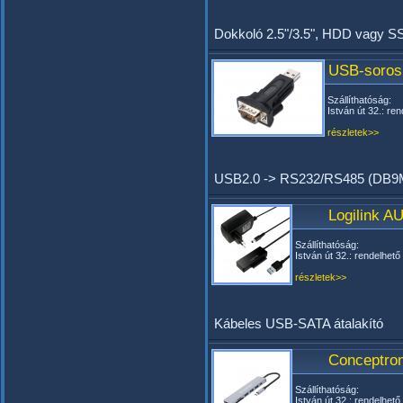
Dokkoló 2.5"/3.5", HDD vagy 
USB-soros 
Szállíthatóság:
István út 32.: ren
részletek>>
USB2.0 -> RS232/RS485 (DB9M)
Logilink A
Szállíthatóság:
István út 32.: rendelhető
részletek>>
Kábeles USB-SATA átalakító
Conceptro
Szállíthatóság:
István út 32.: rendelhető