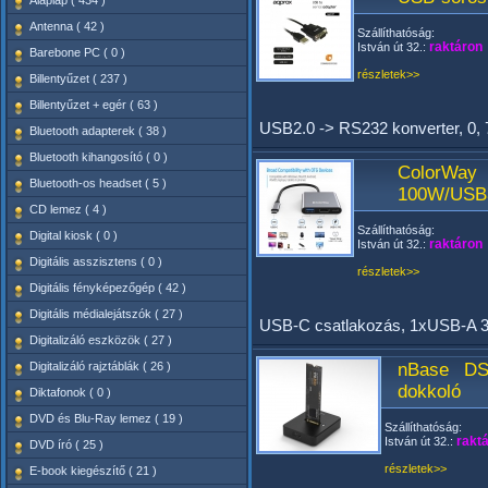
Alaplap ( 434 )
Antenna ( 42 )
Szállíthatóság:
raktáron
István út 32.:
Barebone PC ( 0 )
részletek>>
Billentyűzet ( 237 )
Billentyűzet + egér ( 63 )
USB2.0 -> RS232 konverter, 0, 
Bluetooth adapterek ( 38 )
Bluetooth kihangosító ( 0 )
ColorWa
Bluetooth-os headset ( 5 )
100W/USB
CD lemez ( 4 )
Szállíthatóság:
Digital kiosk ( 0 )
raktáron
István út 32.:
Digitális asszisztens ( 0 )
részletek>>
Digitális fényképezőgép ( 42 )
Digitális médialejátszók ( 27 )
USB-C csatlakozás, 1xUSB-A 
Digitalizáló eszközök ( 27 )
Digitalizáló rajztáblák ( 26 )
nBase D
dokkoló
Diktafonok ( 0 )
DVD és Blu-Ray lemez ( 19 )
Szállíthatóság:
rakt
István út 32.:
DVD író ( 25 )
részletek>>
E-book kiegészítő ( 21 )