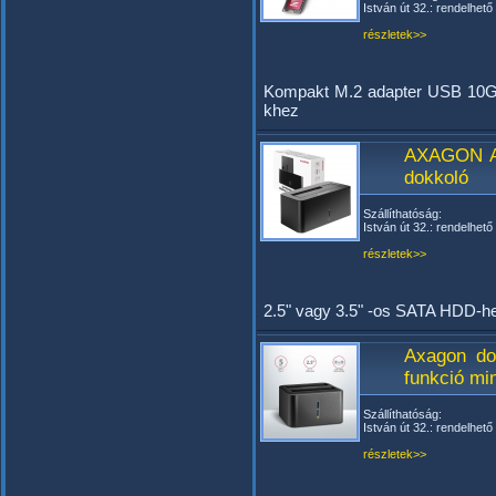
István út 32.: rendelhető
részletek>>
Kompakt M.2 adapter USB 10G
khez
AXAGON A
dokkoló
Szállíthatóság:
István út 32.: rendelhető
részletek>>
2.5" vagy 3.5" -os SATA HDD-h
Axagon d
funkció min
Szállíthatóság:
István út 32.: rendelhető
részletek>>