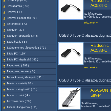
Raidsonic
Számológép ( 8 )
AC534-C
Szerszámok ( 73 )
Szerver ( 1 )
Szállíthatóság:
István út 32.: rendelhe
Szerver kiegészítők ( 0 )
részletek>>
Szkennerek ( 43 )
Szoftver ( 30 )
USB3.0 Type C aljzatba dughat
Szoftver (operációs r.) ( 5 )
Szolgáltatás ( 3 )
Raidsonic
Szünetmentes tápegység ( 177 )
AC533-C
Tábla PC ( 169 )
Szállíthatóság:
Tábla PC kiegészítő ( 42 )
István út 32.: rendelhe
Tápegység ( 291 )
részletek>>
Tápegység teszter ( 0 )
Tartók,konzol, állványok ( 351 )
USB3.0 Type C aljzatba dughat
Telefon - asztali ( 20 )
Telefon - kiegészítő ( 31 )
AXAGON H
Silver
Telefon - mobil ( 4 )
Tisztítószerek ( 26 )
Szállíthatóság:
István út 32.: rendelhető
Túlfeszültségvédők ( 32 )