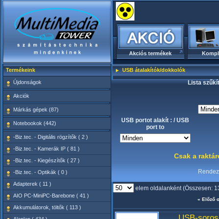
Akciós termékek
Kompl
Termékeink
USB átalakítók/dokkolók
Újdonságok
Lista szűkí
Akciók
Márkás gépek (87)
USB portot alakít : / USB
Notebookok (442)
port to
-Biz.tec. - Digitális rögzítők ( 2 )
-Biz.tec. - Kamerák IP ( 81 )
Csak a raktá
-Biz.tec. - Kiegészítők ( 27 )
Rende
-Biz.tec. - Optikák ( 0 )
Adapterek ( 11 )
elem oldalanként (Összesen: 1
AIO PC-MiniPC-Barebone ( 41 )
« Előző o
Akkumulátorok, töltők ( 113 )
USB-soros