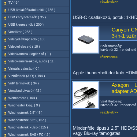
részletek>>
TV ( 6 )
USB átalakítók/dokkolók ( 135 )
USB-C csatlakozó, potok: 1xH
USB kártyaolvasók ( 35 )
USB kiegészítők ( 200 )
Canyon CN
Ventilátor ( 233 )
3-in-1 szür
Videojel átkapcsoló ( 18 )
Szállíthatóság:
Videojel elosztó ( 19 )
István út 32.: rendelhető
Videokamera kiegészítő ( 1 )
részletek>>
Videokamera-akció, autós ( 11 )
Virtuális valóság ( 0 )
Apple thunderbolt dokkoló HDM
Vízhűtések (AIO) ( 194 )
VoIP termékek ( 34 )
Axagon U
adapter A
Vonalkód olvasó ( 42 )
Webcamera ( 104 )
Szállíthatóság:
István út 32.: rendelhető
Winchester kieg. ( 9 )
részletek>>
Winchesterek 2.5" ( 5 )
Winchesterek 3.5" ( 152 )
Winchesterek külső ( 115 )
Mindenféle típusú 2.5" HDD/S
vagy Blu-ray támogatás
Winchesterek SAS / FC ( 2 )