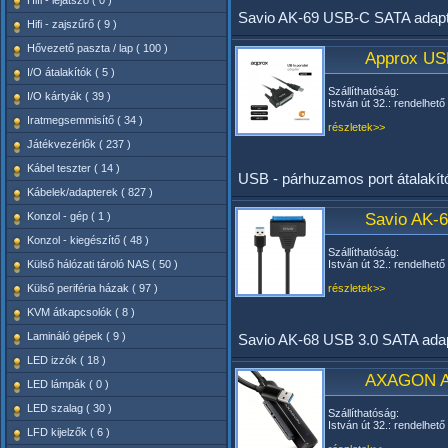
Hifi - lejátszó ( 0 )
Savio AK-69 USB-C SATA adapt
Hifi - zajszűrő ( 9 )
Hővezető paszta / lap ( 100 )
Approx USB
I/O átalakítók ( 5 )
Szállíthatóság:
I/O kártyák ( 39 )
István út 32.: rendelhető
Iratmegsemmisítő ( 34 )
részletek>>
Játékvezérlők ( 237 )
Kábel teszter ( 14 )
USB - párhuzamos port átalakít
Kábelek/adapterek ( 827 )
Konzol - gép ( 1 )
Savio AK-6
Konzol - kiegészítő ( 48 )
Szállíthatóság:
Külső hálózati tároló NAS ( 50 )
István út 32.: rendelhető
Külső periféria házak ( 97 )
részletek>>
KVM átkapcsolók ( 8 )
Lamináló gépek ( 9 )
Savio AK-68 USB 3.0 SATA ada
LED izzók ( 18 )
AXAGON AD
LED lámpák ( 0 )
LED szalag ( 30 )
Szállíthatóság:
István út 32.: rendelhető
LFD kijelzők ( 6 )