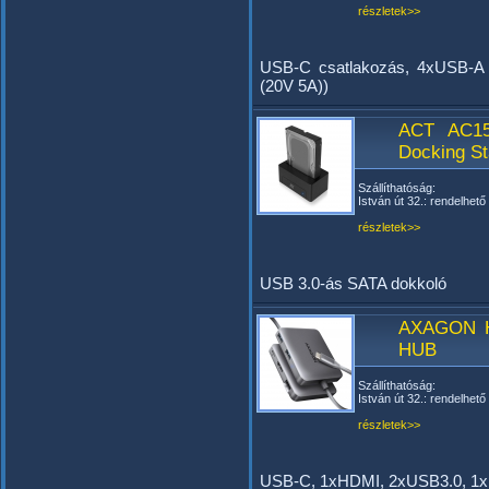
részletek>>
USB-C csatlakozás, 4xUSB-A
(20V 5A))
ACT AC15
Docking St
Szállíthatóság:
István út 32.: rendelhető
részletek>>
USB 3.0-ás SATA dokkoló
AXAGON H
HUB
Szállíthatóság:
István út 32.: rendelhető
részletek>>
USB-C, 1xHDMI, 2xUSB3.0, 1