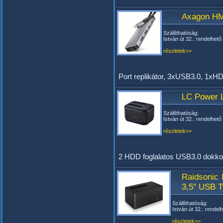
Axagon HM
Szállíthatóság:
István út 32.: rendelhető
részletek>>
Port replikátor, 3xUSB3.0, 1
LC Power 
Szállíthatóság:
István út 32.: rendelhető
részletek>>
2 HDD foglalatos USB3.0 dokko
Raidsonic 
3,5" USB 
Szállíthatóság:
István út 32.: rendel
részletek>>