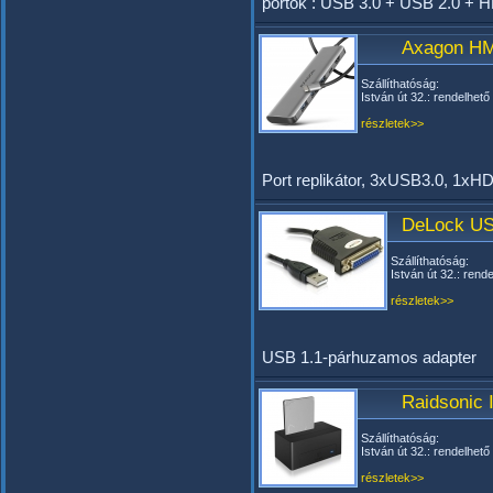
portok : USB 3.0 + USB 2.0 +
Axagon HM
Szállíthatóság:
István út 32.: rendelhető
részletek>>
Port replikátor, 3xUSB3.0, 1x
DeLock USB
Szállíthatóság:
István út 32.: rend
részletek>>
USB 1.1-párhuzamos adapter
Raidsonic 
Szállíthatóság:
István út 32.: rendelhető
részletek>>