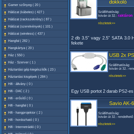
dokkoló
Gamer szőnyeg ( 20 )
Szállíthatóság:
Hálózat (kábeles) ( 427 )
raktáron
István út 32.:
Hálózat (rackszekrény) ( 87 )
részletek>>
Hálózat (szerelvények) ( 101 )
Hálózat (wireless) ( 437 )
2 db 3.5" vagy 2.5" SATA 3.0 
Hangfal ( 282 )
fekete
Hangkártya ( 20 )
USB 2x PS/
Ház ( 550 )
Ház - Szerver ( 1 )
Szállíthatóság:
István út 32.: ren
Háztartási gép kiegészítők ( 23 )
részletek>>
Háztartási kisgépek ( 284 )
Hifi - állvány ( 0 )
Egy USB portot 2 darab PS2-es p
Hifi - DAC ( 2 )
Hifi - erősítő ( 0 )
Savio AK-
Hifi - hangfal ( 0 )
Hifi - hangprojektor ( 2 )
Szállíthatóság:
István út 32.: rendelhető
Hifi - hordozható ( 0 )
részletek>>
Hifi - Internetrádió ( 0 )