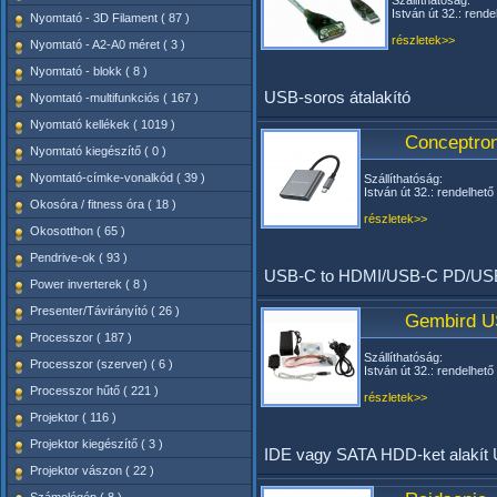
Szállíthatóság:
István út 32.: rende
Nyomtató - 3D Filament ( 87 )
részletek>>
Nyomtató - A2-A0 méret ( 3 )
Nyomtató - blokk ( 8 )
USB-soros átalakító
Nyomtató -multifunkciós ( 167 )
Nyomtató kellékek ( 1019 )
Conceptro
Nyomtató kiegészítő ( 0 )
Nyomtató-címke-vonalkód ( 39 )
Szállíthatóság:
István út 32.: rendelhető
Okosóra / fitness óra ( 18 )
részletek>>
Okosotthon ( 65 )
Pendrive-ok ( 93 )
USB-C to HDMI/USB-C PD/USB
Power inverterek ( 8 )
Presenter/Távirányító ( 26 )
Gembird US
Processzor ( 187 )
Szállíthatóság:
Processzor (szerver) ( 6 )
István út 32.: rendelhető
Processzor hűtő ( 221 )
részletek>>
Projektor ( 116 )
Projektor kiegészítő ( 3 )
IDE vagy SATA HDD-ket alakít
Projektor vászon ( 22 )