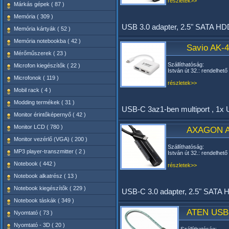
részletek>>
Márkás gépek ( 87 )
Memória ( 309 )
USB 3.0 adapter, 2.5" SATA HD
Memória kártyák ( 52 )
Memória notebookba ( 42 )
Savio AK-4
Mérőműszerek ( 23 )
Szállíthatóság:
Microfon kiegészítők ( 22 )
István út 32.: rendelhető
Microfonok ( 119 )
részletek>>
Mobil rack ( 4 )
Modding termékek ( 31 )
USB-C 3az1-ben multiport , 1x
Monitor érintőképernyő ( 42 )
Monitor LCD ( 780 )
AXAGON A
Monitor vezérlő (VGA) ( 200 )
Szállíthatóság:
MP3 player-transzmitter ( 2 )
István út 32.: rendelhető
Notebook ( 442 )
részletek>>
Notebook alkatrész ( 13 )
Notebook kiegészítők ( 229 )
USB-C 3.0 adapter, 2.5" SATA
Notebook táskák ( 349 )
ATEN USB-
Nyomtató ( 73 )
Nyomtató - 3D ( 20 )