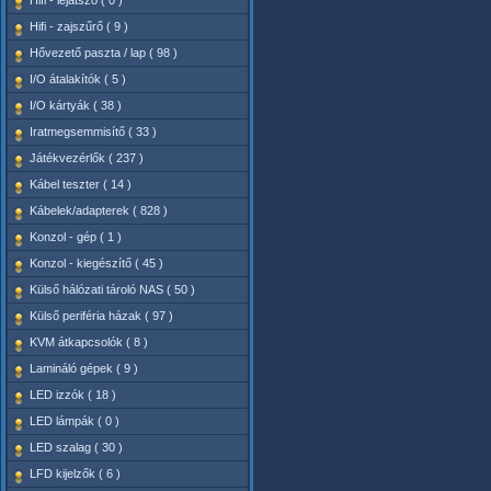
Hifi - lejátszó ( 0 )
Hifi - zajszűrő ( 9 )
Hővezető paszta / lap ( 98 )
I/O átalakítók ( 5 )
I/O kártyák ( 38 )
Iratmegsemmisítő ( 33 )
Játékvezérlők ( 237 )
Kábel teszter ( 14 )
Kábelek/adapterek ( 828 )
Konzol - gép ( 1 )
Konzol - kiegészítő ( 45 )
Külső hálózati tároló NAS ( 50 )
Külső periféria házak ( 97 )
KVM átkapcsolók ( 8 )
Lamináló gépek ( 9 )
LED izzók ( 18 )
LED lámpák ( 0 )
LED szalag ( 30 )
LFD kijelzők ( 6 )