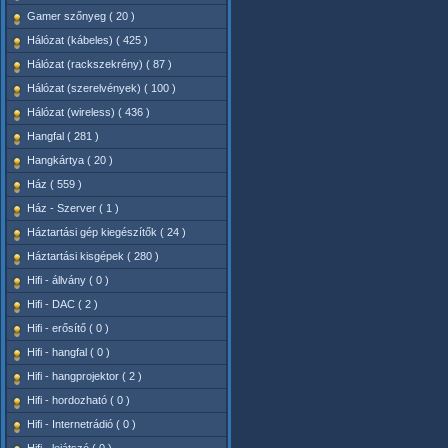
Gamer szőnyeg ( 20 )
Hálózat (kábeles) ( 425 )
Hálózat (rackszekrény) ( 87 )
Hálózat (szerelvények) ( 100 )
Hálózat (wireless) ( 436 )
Hangfal ( 281 )
Hangkártya ( 20 )
Ház ( 559 )
Ház - Szerver ( 1 )
Háztartási gép kiegészítők ( 24 )
Háztartási kisgépek ( 280 )
Hifi - állvány ( 0 )
Hifi - DAC ( 2 )
Hifi - erősítő ( 0 )
Hifi - hangfal ( 0 )
Hifi - hangprojektor ( 2 )
Hifi - hordozható ( 0 )
Hifi - Internetrádió ( 0 )