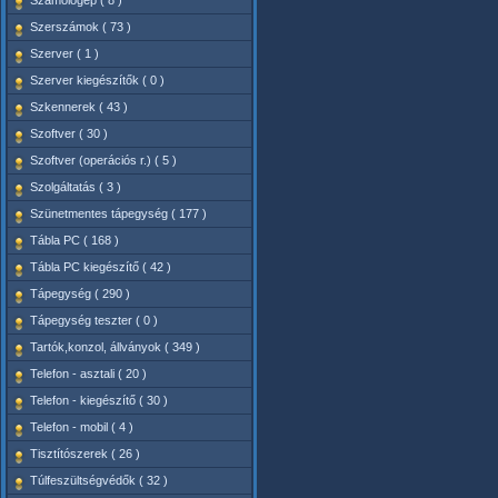
Számológép ( 8 )
Szerszámok ( 73 )
Szerver ( 1 )
Szerver kiegészítők ( 0 )
Szkennerek ( 43 )
Szoftver ( 30 )
Szoftver (operációs r.) ( 5 )
Szolgáltatás ( 3 )
Szünetmentes tápegység ( 177 )
Tábla PC ( 168 )
Tábla PC kiegészítő ( 42 )
Tápegység ( 290 )
Tápegység teszter ( 0 )
Tartók,konzol, állványok ( 349 )
Telefon - asztali ( 20 )
Telefon - kiegészítő ( 30 )
Telefon - mobil ( 4 )
Tisztítószerek ( 26 )
Túlfeszültségvédők ( 32 )