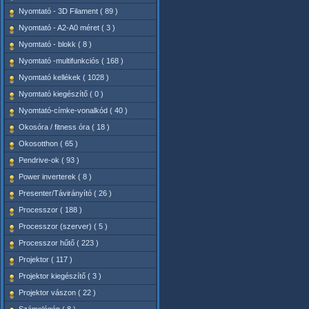
Nyomtató - 3D Filament ( 89 )
Nyomtató - A2-A0 méret ( 3 )
Nyomtató - blokk ( 8 )
Nyomtató -multifunkciós ( 168 )
Nyomtató kellékek ( 1028 )
Nyomtató kiegészítő ( 0 )
Nyomtató-címke-vonalkód ( 40 )
Okosóra / fitness óra ( 18 )
Okosotthon ( 65 )
Pendrive-ok ( 93 )
Power inverterek ( 8 )
Presenter/Távirányító ( 26 )
Processzor ( 188 )
Processzor (szerver) ( 5 )
Processzor hűtő ( 223 )
Projektor ( 117 )
Projektor kiegészítő ( 3 )
Projektor vászon ( 22 )