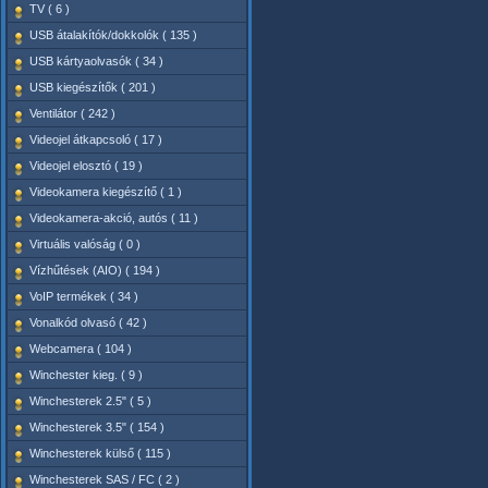
TV ( 6 )
USB átalakítók/dokkolók ( 135 )
USB kártyaolvasók ( 34 )
USB kiegészítők ( 201 )
Ventilátor ( 242 )
Videojel átkapcsoló ( 17 )
Videojel elosztó ( 19 )
Videokamera kiegészítő ( 1 )
Videokamera-akció, autós ( 11 )
Virtuális valóság ( 0 )
Vízhűtések (AIO) ( 194 )
VoIP termékek ( 34 )
Vonalkód olvasó ( 42 )
Webcamera ( 104 )
Winchester kieg. ( 9 )
Winchesterek 2.5" ( 5 )
Winchesterek 3.5" ( 154 )
Winchesterek külső ( 115 )
Winchesterek SAS / FC ( 2 )