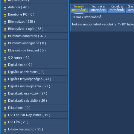
Alaplap ( 433 )
Termék
Technikai
Képek a
Gara
Antenna ( 42 )
információ
információ
termékről
inf
Barebone PC ( 0 )
Termék információ
Billentyűzet ( 238 )
Fekete műbőr tablet védőtok 9.7"-10" table
Billentyűzet + egér ( 63 )
Bluetooth adapterek ( 37 )
Bluetooth kihangosító ( 0 )
Bluetooth-os headset ( 5 )
CD lemez ( 4 )
Digital kiosk ( 0 )
Digitális asszisztens ( 0 )
Digitális fényképezőgép ( 43 )
Digitális médialejátszók ( 27 )
Digitalizáló eszközök ( 27 )
Digitalizáló rajztáblák ( 26 )
Diktafonok ( 0 )
DVD és Blu-Ray lemez ( 19 )
DVD író ( 25 )
E-book kiegészítő ( 21 )