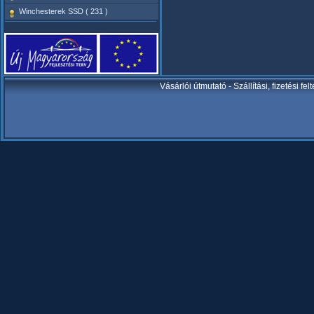
Winchesterek SSD ( 231 )
Vásárlói útmutató
-
Szállítási, fizetési fel