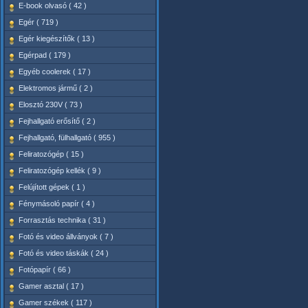
E-book olvasó ( 42 )
Egér ( 719 )
Egér kiegészítők ( 13 )
Egérpad ( 179 )
Egyéb coolerek ( 17 )
Elektromos jármű ( 2 )
Elosztó 230V ( 73 )
Fejhallgató erősítő ( 2 )
Fejhallgató, fülhallgató ( 955 )
Feliratozógép ( 15 )
Feliratozógép kellék ( 9 )
Felújított gépek ( 1 )
Fénymásoló papír ( 4 )
Forrasztás technika ( 31 )
Fotó és video állványok ( 7 )
Fotó és video táskák ( 24 )
Fotópapír ( 66 )
Gamer asztal ( 17 )
Gamer székek ( 117 )