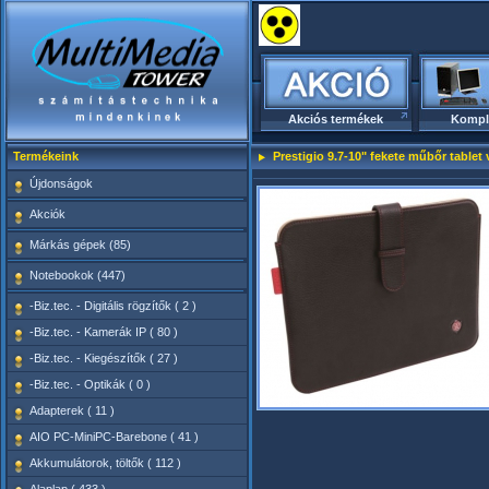
Akciós termékek
Kompl
Termékeink
Prestigio 9.7-10" fekete műbőr table
Újdonságok
Akciók
Márkás gépek (85)
Notebookok (447)
-Biz.tec. - Digitális rögzítők ( 2 )
-Biz.tec. - Kamerák IP ( 80 )
-Biz.tec. - Kiegészítők ( 27 )
-Biz.tec. - Optikák ( 0 )
Adapterek ( 11 )
AIO PC-MiniPC-Barebone ( 41 )
Akkumulátorok, töltők ( 112 )