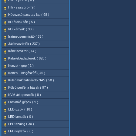
Hifi - lejátszó ( 0 )
Hifi - zajszűrő ( 9 )
Hővezető paszta / lap ( 98 )
I/O átalakítók ( 5 )
I/O kártyák ( 38 )
Iratmegsemmisítő ( 33 )
Játékvezérlők ( 237 )
Kábel teszter ( 14 )
Kábelek/adapterek ( 828 )
Konzol - gép ( 1 )
Konzol - kiegészítő ( 45 )
Külső hálózati tároló NAS ( 50 )
Külső periféria házak ( 97 )
KVM átkapcsolók ( 8 )
Lamináló gépek ( 9 )
LED izzók ( 18 )
LED lámpák ( 0 )
LED szalag ( 30 )
LFD kijelzők ( 6 )