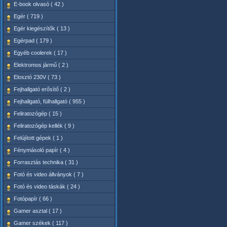
E-book olvasó ( 42 )
Egér ( 719 )
Egér kiegészítők ( 13 )
Egérpad ( 179 )
Egyéb coolerek ( 17 )
Elektromos jármű ( 2 )
Elosztó 230V ( 73 )
Fejhallgató erősítő ( 2 )
Fejhallgató, fülhallgató ( 955 )
Feliratozógép ( 15 )
Feliratozógép kellék ( 9 )
Felújított gépek ( 1 )
Fénymásoló papír ( 4 )
Forrasztás technika ( 31 )
Fotó és video állványok ( 7 )
Fotó és video táskák ( 24 )
Fotópapír ( 66 )
Gamer asztal ( 17 )
Gamer székek ( 117 )