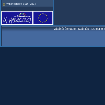
Winchesterek SSD ( 231 )
Vásárlói útmutató
-
Szállítási, fizetési fel