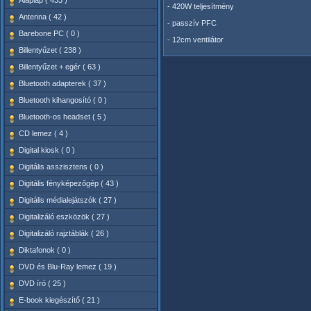
Alaplap ( 433 )
- 420W teljesítmény
Antenna ( 42 )
- passzív PFC
Barebone PC ( 0 )
- 12cm ventilátor
Billentyűzet ( 238 )
Billentyűzet + egér ( 63 )
Bluetooth adapterek ( 37 )
Bluetooth kihangosító ( 0 )
Bluetooth-os headset ( 5 )
CD lemez ( 4 )
Digital kiosk ( 0 )
Digitális asszisztens ( 0 )
Digitális fényképezőgép ( 43 )
Digitális médialejátszók ( 27 )
Digitalizáló eszközök ( 27 )
Digitalizáló rajztáblák ( 26 )
Diktafonok ( 0 )
DVD és Blu-Ray lemez ( 19 )
DVD író ( 25 )
E-book kiegészítő ( 21 )