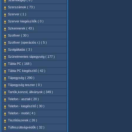
Számológép ( 8 )
Szerszámok ( 73 )
Szerver ( 1 )
Szerver kiegészítők ( 0 )
Szkennerek ( 43 )
Szoftver ( 30 )
Szoftver (operációs r.) ( 5 )
Szolgáltatás ( 3 )
Szünetmentes tápegység ( 177 )
Tábla PC ( 168 )
Tábla PC kiegészítő ( 42 )
Tápegység ( 290 )
Tápegység teszter ( 0 )
Tartók,konzol, állványok ( 349 )
Telefon - asztali ( 20 )
Telefon - kiegészítő ( 30 )
Telefon - mobil ( 4 )
Tisztítószerek ( 26 )
Túlfeszültségvédők ( 32 )