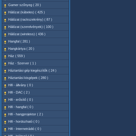
Gamer szőnyeg ( 20 )
Hálózat (kábeles) ( 425 )
Hálózat (rackszekrény) ( 87 )
Hálózat (szerelvények) ( 100 )
Hálózat (wireless) ( 436 )
Hangfal ( 281 )
Hangkártya ( 20 )
Ház ( 559 )
Ház - Szerver ( 1 )
Háztartási gép kiegészítők ( 24 )
Háztartási kisgépek ( 280 )
Hifi - állvány ( 0 )
Hifi - DAC ( 2 )
Hifi - erősítő ( 0 )
Hifi - hangfal ( 0 )
Hifi - hangprojektor ( 2 )
Hifi - hordozható ( 0 )
Hifi - Internetrádió ( 0 )