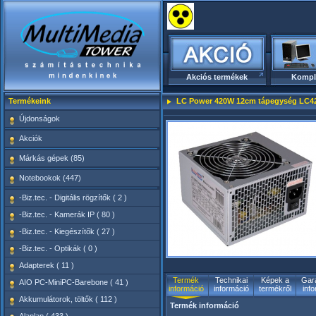
Akciós termékek
Kompl
Termékeink
LC Power 420W 12cm tápegység LC4
Újdonságok
Akciók
Márkás gépek (85)
Notebookok (447)
-Biz.tec. - Digitális rögzítők ( 2 )
-Biz.tec. - Kamerák IP ( 80 )
-Biz.tec. - Kiegészítők ( 27 )
-Biz.tec. - Optikák ( 0 )
Adapterek ( 11 )
Termék
Technikai
Képek a
Gara
AIO PC-MiniPC-Barebone ( 41 )
információ
információ
termékről
inf
Akkumulátorok, töltők ( 112 )
Termék információ