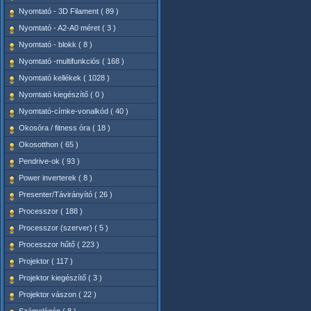
Nyomtató - 3D Filament ( 89 )
Nyomtató - A2-A0 méret ( 3 )
Nyomtató - blokk ( 8 )
Nyomtató -multifunkciós ( 168 )
Nyomtató kellékek ( 1028 )
Nyomtató kiegészítő ( 0 )
Nyomtató-címke-vonalkód ( 40 )
Okosóra / fitness óra ( 18 )
Okosotthon ( 65 )
Pendrive-ok ( 93 )
Power inverterek ( 8 )
Presenter/Távirányító ( 26 )
Processzor ( 188 )
Processzor (szerver) ( 5 )
Processzor hűtő ( 223 )
Projektor ( 117 )
Projektor kiegészítő ( 3 )
Projektor vászon ( 22 )