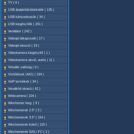
TV ( 6 )
USB átalakítók/dokkolók ( 135 )
USB kártyaolvasók ( 34 )
USB kiegészítők ( 201 )
Ventilátor ( 242 )
Videojel átkapcsoló ( 17 )
Videojel elosztó ( 19 )
Videokamera kiegészítő ( 1 )
Videokamera-akció, autós ( 11 )
Virtuális valóság ( 0 )
Vízhűtések (AIO) ( 194 )
VoIP termékek ( 34 )
Vonalkód olvasó ( 42 )
Webcamera ( 104 )
Winchester kieg. ( 9 )
Winchesterek 2.5" ( 5 )
Winchesterek 3.5" ( 154 )
Winchesterek külső ( 115 )
Winchesterek SAS / FC ( 2 )