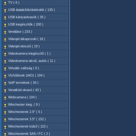
TV ( 6 )
USB átalakítók/dokkolók ( 135 )
USB kártyaolvasók ( 35 )
USB kiegészítők ( 200 )
Ventilátor ( 233 )
Videojel átkapcsoló ( 18 )
Videojel elosztó ( 19 )
Videokamera kiegészítő ( 1 )
Videokamera-akció, autós ( 11 )
Virtuális valóság ( 0 )
Vízhűtések (AIO) ( 194 )
VoIP termékek ( 34 )
Vonalkód olvasó ( 42 )
Webcamera ( 104 )
Winchester kieg. ( 9 )
Winchesterek 2.5" ( 5 )
Winchesterek 3.5" ( 152 )
Winchesterek külső ( 115 )
Winchesterek SAS / FC ( 2 )