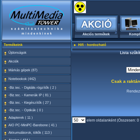
Akciós termékek
Kompl
Termékeink
Hifi - hordozható
Újdonságok
Lista szűkí
Akciók
Márkás gépek (87)
Notebookok (442)
Csak a raktá
-Biz.tec. - Digitális rögzítők ( 2 )
Rende
-Biz.tec. - Kamerák IP ( 81 )
-Biz.tec. - Kiegészítők ( 27 )
-Biz.tec. - Optikák ( 0 )
Adapterek ( 11 )
elem oldalanként (Összesen: 0
AIO PC-MiniPC-Barebone ( 41 )
Akkumulátorok, töltők ( 113 )