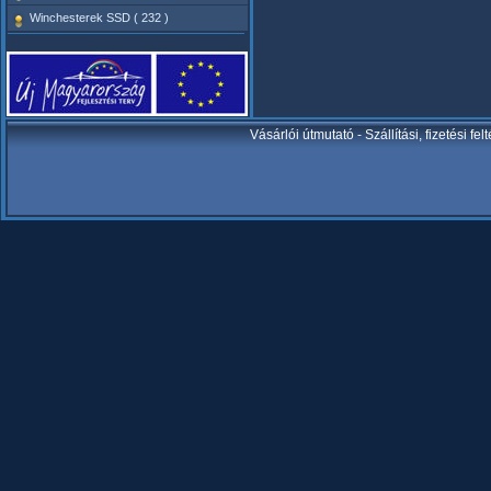
Winchesterek SSD ( 232 )
Vásárlói útmutató
-
Szállítási, fizetési fel