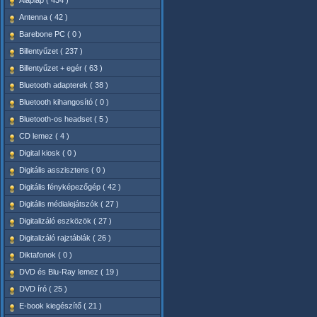
Alaplap ( 434 )
Antenna ( 42 )
Barebone PC ( 0 )
Billentyűzet ( 237 )
Billentyűzet + egér ( 63 )
Bluetooth adapterek ( 38 )
Bluetooth kihangosító ( 0 )
Bluetooth-os headset ( 5 )
CD lemez ( 4 )
Digital kiosk ( 0 )
Digitális asszisztens ( 0 )
Digitális fényképezőgép ( 42 )
Digitális médialejátszók ( 27 )
Digitalizáló eszközök ( 27 )
Digitalizáló rajztáblák ( 26 )
Diktafonok ( 0 )
DVD és Blu-Ray lemez ( 19 )
DVD író ( 25 )
E-book kiegészítő ( 21 )