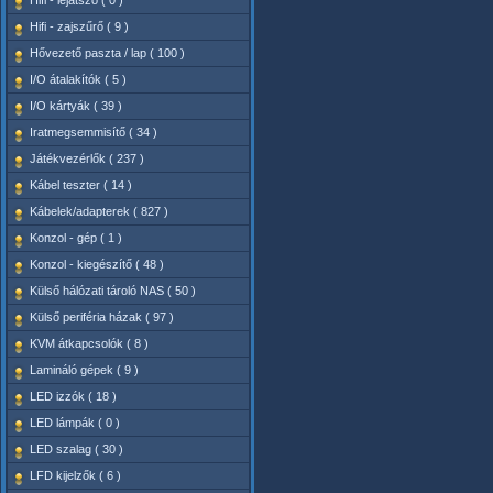
Hifi - lejátszó ( 0 )
Hifi - zajszűrő ( 9 )
Hővezető paszta / lap ( 100 )
I/O átalakítók ( 5 )
I/O kártyák ( 39 )
Iratmegsemmisítő ( 34 )
Játékvezérlők ( 237 )
Kábel teszter ( 14 )
Kábelek/adapterek ( 827 )
Konzol - gép ( 1 )
Konzol - kiegészítő ( 48 )
Külső hálózati tároló NAS ( 50 )
Külső periféria házak ( 97 )
KVM átkapcsolók ( 8 )
Lamináló gépek ( 9 )
LED izzók ( 18 )
LED lámpák ( 0 )
LED szalag ( 30 )
LFD kijelzők ( 6 )