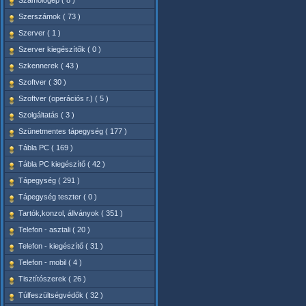
Számológép ( 8 )
Szerszámok ( 73 )
Szerver ( 1 )
Szerver kiegészítők ( 0 )
Szkennerek ( 43 )
Szoftver ( 30 )
Szoftver (operációs r.) ( 5 )
Szolgáltatás ( 3 )
Szünetmentes tápegység ( 177 )
Tábla PC ( 169 )
Tábla PC kiegészítő ( 42 )
Tápegység ( 291 )
Tápegység teszter ( 0 )
Tartók,konzol, állványok ( 351 )
Telefon - asztali ( 20 )
Telefon - kiegészítő ( 31 )
Telefon - mobil ( 4 )
Tisztítószerek ( 26 )
Túlfeszültségvédők ( 32 )