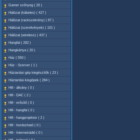
Gamer szőnyeg ( 20 )
Hálózat (kábeles) ( 427 )
Hálózat (rackszekrény) ( 87 )
Hálózat (szerelvények) ( 101 )
Hálózat (wireless) ( 437 )
Hangfal ( 282 )
Hangkártya ( 20 )
Ház ( 550 )
Ház - Szerver ( 1 )
Háztartási gép kiegészítők ( 23 )
Háztartási kisgépek ( 284 )
Hifi - állvány ( 0 )
Hifi - DAC ( 2 )
Hifi - erősítő ( 0 )
Hifi - hangfal ( 0 )
Hifi - hangprojektor ( 2 )
Hifi - hordozható ( 0 )
Hifi - Internetrádió ( 0 )