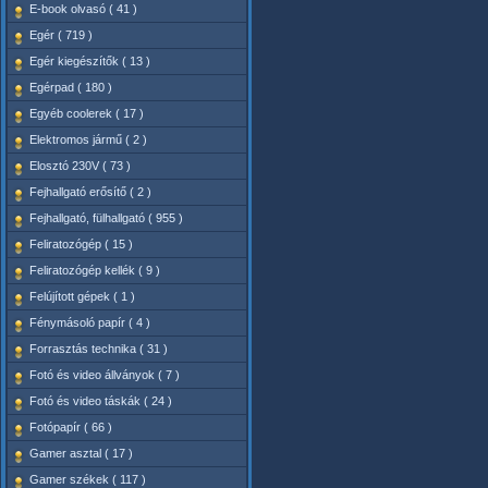
E-book olvasó ( 41 )
Egér ( 719 )
Egér kiegészítők ( 13 )
Egérpad ( 180 )
Egyéb coolerek ( 17 )
Elektromos jármű ( 2 )
Elosztó 230V ( 73 )
Fejhallgató erősítő ( 2 )
Fejhallgató, fülhallgató ( 955 )
Feliratozógép ( 15 )
Feliratozógép kellék ( 9 )
Felújított gépek ( 1 )
Fénymásoló papír ( 4 )
Forrasztás technika ( 31 )
Fotó és video állványok ( 7 )
Fotó és video táskák ( 24 )
Fotópapír ( 66 )
Gamer asztal ( 17 )
Gamer székek ( 117 )