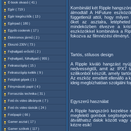
E-book olvasó ( 41 )
Kombináld két Ripple hangszóró
Egér ( 719 )
álmodtál! A HiFuture eszközök
Egér kiegészítők ( 13 )
függetlenül attól, hogy milye
őket az asztalra, letéphete
Egérpad ( 180 )
mindeközben élvezve a kris
Egyéb coolerek ( 17 )
eszközökkel kombinálva a Rippl
fokozva az filmnézési élményt.
Elektromos jármű ( 2 )
Elosztó 230V ( 73 )
Fejhallgató erősítő ( 2 )
Tartós, stílusos design
Fejhallgató, fülhallgató ( 955 )
A Ripple kiváló hangzást nyúj
Feliratozógép ( 15 )
nedvességtől, amit az IPX7 t
Feliratozógép kellék ( 9 )
szilikonból készült, amely tar
Az eszköz emellett ellenálló a 
Felújított gépek ( 1 )
ideig megbízhatóan szolgálni fo
Fénymásoló papír ( 4 )
Forrasztás technika ( 31 )
Fotó és video állványok ( 7 )
Egyszerű használat
Fotó és video táskák ( 24 )
A Ripple hangszóró kezelése 
Fotópapír ( 66 )
megfelelő gombok segítségéve
átválthatsz dalok között vagy 
Gamer asztal ( 17 )
kézre esik!
Gamer székek ( 117 )