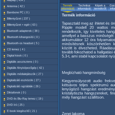
Alaplap ( 434 )
Termék
Technikai
Képek a
Gara
Antenna ( 42 )
információ
információ
termékről
inf
Barebone PC ( 0 )
Termék információ
Billentyűzet ( 237 )
Tapasztald meg az ihletet és ör
Billentyűzet + egér ( 63 )
Ripple modell 20 wattos m
Bluetooth adapterek ( 38 )
rendelkezik, így kivételes hangz
amellyel a basszus minőségét a
Bluetooth kihangosító ( 0 )
akkumulátor 12 óra folyamatos 
Bluetooth-os headset ( 5 )
minősítésnek köszönhetően 
között is élvezheted. Ráadás
CD lemez ( 4 )
tovább fokozhatod a hallgatási 
Digital kiosk ( 0 )
5.3-t, ami stabil kapcsolatot ny
Digitális asszisztens ( 0 )
Digitális fényképezőgép ( 42 )
Megbízható hangminőség
Digitális médialejátszók ( 27 )
Digitalizáló eszközök ( 27 )
Kiegyensúlyozott audio frekv
kétsávos teljes spektrumú au
Digitalizáló rajztáblák ( 26 )
lenyűgöző hangzást eredmény
Diktafonok ( 0 )
kristálytiszta hangszereket, 
mély hangzást szállítson.
DVD és Blu-Ray lemez ( 19 )
DVD író ( 25 )
E-book kiegészítő ( 21 )
Zenei lakoma