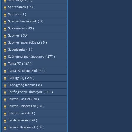
Számológép ( 8 )
Szerszámok ( 73 )
Szerver ( 1 )
Szerver kiegészítők ( 0 )
Szkennerek ( 43 )
Szoftver ( 30 )
Szoftver (operációs r.) ( 5 )
Szolgáltatás ( 3 )
Szünetmentes tápegység ( 177 )
Tábla PC ( 169 )
Tábla PC kiegészítő ( 42 )
Tápegység ( 291 )
Tápegység teszter ( 0 )
Tartók,konzol, állványok ( 351 )
Telefon - asztali ( 20 )
Telefon - kiegészítő ( 31 )
Telefon - mobil ( 4 )
Tisztítószerek ( 26 )
Túlfeszültségvédők ( 32 )