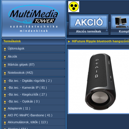
Akciós termékek
Kompl
Termékeink
HiFuture Ripple bluetooth hangszóró
Újdonságok
Akciók
Márkás gépek (87)
Notebookok (442)
-Biz.tec. - Digitális rögzítők ( 2 )
-Biz.tec. - Kamerák IP ( 81 )
-Biz.tec. - Kiegészítők ( 27 )
-Biz.tec. - Optikák ( 0 )
Adapterek ( 11 )
AIO PC-MiniPC-Barebone ( 41 )
Akkumulátorok, töltők ( 113 )