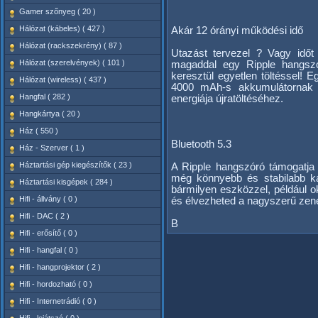
Gamer szőnyeg ( 20 )
Hálózat (kábeles) ( 427 )
Akár 12 órányi működési idő
Hálózat (rackszekrény) ( 87 )
Utazást tervezel ? Vagy időt s
Hálózat (szerelvények) ( 101 )
magaddal egy Ripple hangszó
keresztül egyetlen töltéssel! 
Hálózat (wireless) ( 437 )
4000 mAh-s akkumulátornak 
Hangfal ( 282 )
energiája újratöltéséhez.
Hangkártya ( 20 )
Ház ( 550 )
Bluetooth 5.3
Ház - Szerver ( 1 )
Háztartási gép kiegészítők ( 23 )
A Ripple hangszóró támogatja 
még könnyebb és stabilabb kapc
Háztartási kisgépek ( 284 )
bármilyen eszközzel, például ok
Hifi - állvány ( 0 )
és élvezheted a nagyszerű zené
Hifi - DAC ( 2 )
B
Hifi - erősítő ( 0 )
Hifi - hangfal ( 0 )
Hifi - hangprojektor ( 2 )
Hifi - hordozható ( 0 )
Hifi - Internetrádió ( 0 )