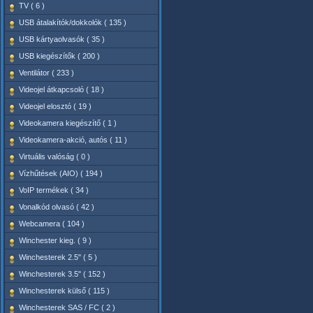
TV ( 6 )
USB átalakítók/dokkolók ( 135 )
USB kártyaolvasók ( 35 )
USB kiegészítők ( 200 )
Ventilátor ( 233 )
Videojel átkapcsoló ( 18 )
Videojel elosztó ( 19 )
Videokamera kiegészítő ( 1 )
Videokamera-akció, autós ( 11 )
Virtuális valóság ( 0 )
Vízhűtések (AIO) ( 194 )
VoIP termékek ( 34 )
Vonalkód olvasó ( 42 )
Webcamera ( 104 )
Winchester kieg. ( 9 )
Winchesterek 2.5" ( 5 )
Winchesterek 3.5" ( 152 )
Winchesterek külső ( 115 )
Winchesterek SAS / FC ( 2 )