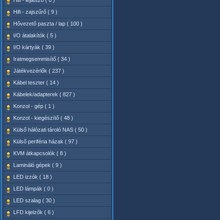
Hifi - lejátszó ( 0 )
Hifi - zajszűrő ( 9 )
Hővezető paszta / lap ( 100 )
I/O átalakítók ( 5 )
I/O kártyák ( 39 )
Iratmegsemmisítő ( 34 )
Játékvezérlők ( 237 )
Kábel teszter ( 14 )
Kábelek/adapterek ( 827 )
Konzol - gép ( 1 )
Konzol - kiegészítő ( 48 )
Külső hálózati tároló NAS ( 50 )
Külső periféria házak ( 97 )
KVM átkapcsolók ( 8 )
Lamináló gépek ( 9 )
LED izzók ( 18 )
LED lámpák ( 0 )
LED szalag ( 30 )
LFD kijelzők ( 6 )