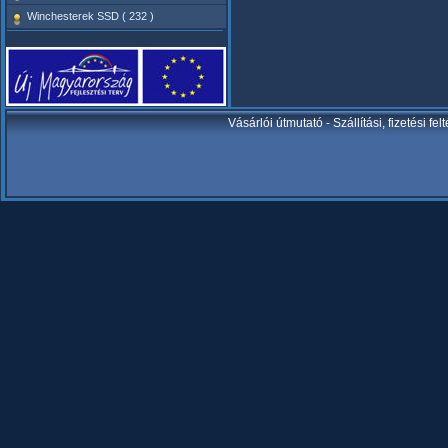
Winchesterek SSD ( 232 )
Vásárlói útmutató
-
Szállítási, fizetési fel