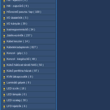
Hifi - lejátszó ( 0 )
Hifi - zajszűrő ( 9 )
Hővezető paszta / lap ( 100 )
I/O átalakítók ( 5 )
I/O kártyák ( 39 )
Iratmegsemmisítő ( 34 )
Játékvezérlők ( 237 )
Kábel teszter ( 14 )
Kábelek/adapterek ( 827 )
Konzol - gép ( 1 )
Konzol - kiegészítő ( 48 )
Külső hálózati tároló NAS ( 50 )
Külső periféria házak ( 97 )
KVM átkapcsolók ( 8 )
Lamináló gépek ( 9 )
LED izzók ( 18 )
LED lámpák ( 0 )
LED szalag ( 30 )
LFD kijelzők ( 6 )