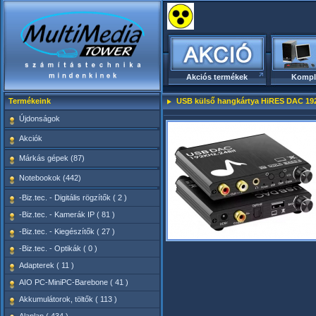
Akciós termékek
Kompl
Termékeink
USB külső hangkártya HiRES DAC 192
Újdonságok
Akciók
Márkás gépek (87)
Notebookok (442)
-Biz.tec. - Digitális rögzítők ( 2 )
-Biz.tec. - Kamerák IP ( 81 )
-Biz.tec. - Kiegészítők ( 27 )
-Biz.tec. - Optikák ( 0 )
Adapterek ( 11 )
AIO PC-MiniPC-Barebone ( 41 )
Akkumulátorok, töltők ( 113 )