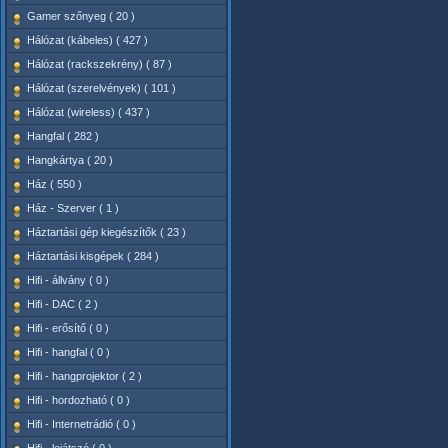
Gamer szőnyeg ( 20 )
Hálózat (kábeles) ( 427 )
Hálózat (rackszekrény) ( 87 )
Hálózat (szerelvények) ( 101 )
Hálózat (wireless) ( 437 )
Hangfal ( 282 )
Hangkártya ( 20 )
Ház ( 550 )
Ház - Szerver ( 1 )
Háztartási gép kiegészítők ( 23 )
Háztartási kisgépek ( 284 )
Hifi - állvány ( 0 )
Hifi - DAC ( 2 )
Hifi - erősítő ( 0 )
Hifi - hangfal ( 0 )
Hifi - hangprojektor ( 2 )
Hifi - hordozható ( 0 )
Hifi - Internetrádió ( 0 )