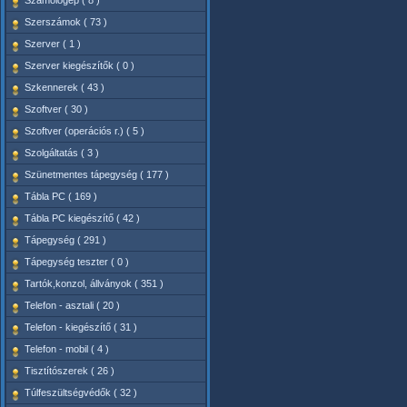
Számológép ( 8 )
Szerszámok ( 73 )
Szerver ( 1 )
Szerver kiegészítők ( 0 )
Szkennerek ( 43 )
Szoftver ( 30 )
Szoftver (operációs r.) ( 5 )
Szolgáltatás ( 3 )
Szünetmentes tápegység ( 177 )
Tábla PC ( 169 )
Tábla PC kiegészítő ( 42 )
Tápegység ( 291 )
Tápegység teszter ( 0 )
Tartók,konzol, állványok ( 351 )
Telefon - asztali ( 20 )
Telefon - kiegészítő ( 31 )
Telefon - mobil ( 4 )
Tisztítószerek ( 26 )
Túlfeszültségvédők ( 32 )