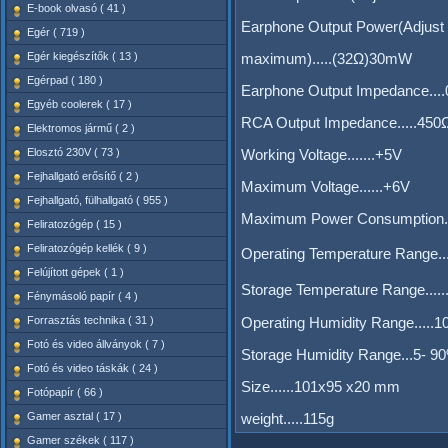
E-book olvasó ( 41 )
Earphone Output Power(Adjust 
Egér ( 719 )
Egér kiegészítők ( 13 )
maximum).....(32Ω)30mW
Egérpad ( 180 )
Earphone Output Impedance....
Egyéb coolerek ( 17 )
RCA Output Impedance.....450
Elektromos jármű ( 2 )
Elosztó 230V ( 73 )
Working Voltage.......+5V
Fejhallgató erősítő ( 2 )
Maximum Voltage......+6V
Fejhallgató, fülhallgató ( 955 )
Maximum Power Consumption.
Feliratozógép ( 15 )
Feliratozógép kellék ( 9 )
Operating Temperature Range...
Felújított gépek ( 1 )
Storage Temperature Range....
Fénymásoló papír ( 4 )
Forrasztás technika ( 31 )
Operating Humidity Range....
Fotó és video állványok ( 7 )
Storage Humidity Range...5- 
Fotó és video táskák ( 24 )
Size......101x95 x20 mm
Fotópapír ( 66 )
Gamer asztal ( 17 )
weight.....115g
Gamer székek ( 117 )