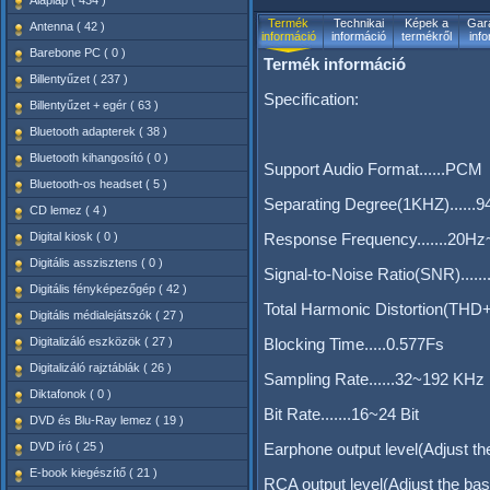
Alaplap ( 434 )
Termék
Technikai
Képek a
Gara
Antenna ( 42 )
információ
információ
termékről
inf
Barebone PC ( 0 )
Termék információ
Billentyűzet ( 237 )
Specification:
Billentyűzet + egér ( 63 )
Bluetooth adapterek ( 38 )
Bluetooth kihangosító ( 0 )
Support Audio Format......PCM
Bluetooth-os headset ( 5 )
Separating Degree(1KHZ)......
CD lemez ( 4 )
Digital kiosk ( 0 )
Response Frequency.......20H
Digitális asszisztens ( 0 )
Signal-to-Noise Ratio(SNR).....
Digitális fényképezőgép ( 42 )
Total Harmonic Distortion(THD
Digitális médialejátszók ( 27 )
Digitalizáló eszközök ( 27 )
Blocking Time.....0.577Fs
Digitalizáló rajztáblák ( 26 )
Sampling Rate......32~192 KHz
Diktafonok ( 0 )
Bit Rate.......16~24 Bit
DVD és Blu-Ray lemez ( 19 )
DVD író ( 25 )
Earphone output level(Adjust 
E-book kiegészítő ( 21 )
RCA output level(Adjust the bas