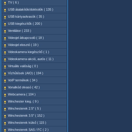
TV ( 6 )
USB átalakítók/dokkolók ( 135 )
USB kártyaolvasók ( 35 )
USB kiegészítők ( 200 )
Ventilátor ( 233 )
Videojel átkapcsoló ( 18 )
Videojel elosztó ( 19 )
Videokamera kiegészítő ( 1 )
Videokamera-akció, autós ( 11 )
Virtuális valóság ( 0 )
Vízhűtések (AIO) ( 194 )
VoIP termékek ( 34 )
Vonalkód olvasó ( 42 )
Webcamera ( 104 )
Winchester kieg. ( 9 )
Winchesterek 2.5" ( 5 )
Winchesterek 3.5" ( 152 )
Winchesterek külső ( 115 )
Winchesterek SAS / FC ( 2 )