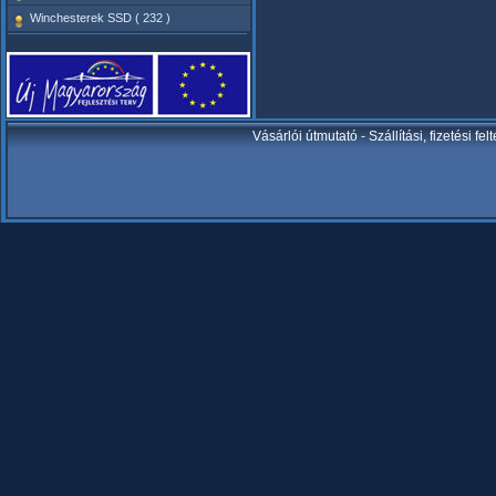
Winchesterek SSD ( 232 )
Vásárlói útmutató
-
Szállítási, fizetési fel