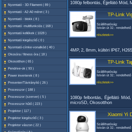
1080p felbontás, Éjjellátó Mód,
Nyomtató - 3D Filament ( 89 )
Nyomtató - A2-A0 méret ( 3 )
TP-Link Vi
Nyomtató - blokk ( 8 )
Szállíthatóság:
Nyomtató -multifunkciós ( 168 )
István út 32.: rendelhető
Nyomtató kellékek ( 1028 )
részletek>>
Nyomtató kiegészítő ( 0 )
Nyomtató-címke-vonalkód ( 40 )
4MP, 2, 8mm, kültéri IP67, H2
Okosóra / fitness óra ( 18 )
TP-Link Ta
Okosotthon ( 65 )
Pendrive-ok ( 93 )
Szállíthatóság:
István út 32.: rendelhető
Power inverterek ( 8 )
részletek>>
Presenter/Távirányító ( 26 )
Processzor ( 188 )
Processzor (szerver) ( 5 )
1080p felbontás, Éjjellátó Mó
microSD, Okosotthon
Processzor hűtő ( 223 )
Projektor ( 117 )
Xiaomi Yi
Projektor kiegészítő ( 3 )
Szállíthatóság:
Projektor vászon ( 22 )
István út 32.: rendelhető