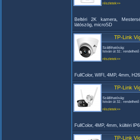
részletek>>
Beltéri 2K kamera, Mesterség
látószög, microSD
TP-Link Vi
Szállíthatóság:
István út 32.: rendelhető
részletek>>
FullColor, WIFI, 4MP, 4mm, H
TP-Link V
Szállíthatóság:
István út 32.: rendelhető
részletek>>
FullColor, 4MP, 4mm, kültéri 
TP-Link V