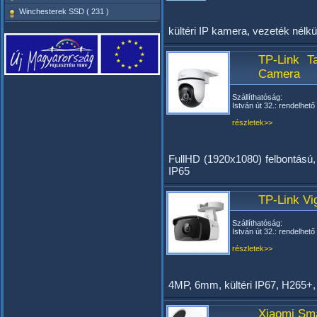
Winchesterek SSD ( 231 )
kültéri IP kamera, vezeték nélkü
TP-Link T
Camera
Szállíthatóság:
István út 32.: rendelhető
részletek>>
FullHD (1920x1080) felbontású, P
IP65
TP-Link Vi
Szállíthatóság:
István út 32.: rendelhető
részletek>>
4MP, 6mm, kültéri IP67, H265
Xiaomi Sm