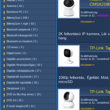
Alaplap ( 433 )
CMSXJ19
Antenna ( 42 )
Barebone PC ( 0 )
Szállíthatóság:
raktáron
István út 32.:
Billentyűzet ( 238 )
részletek>>
Billentyűzet + egér ( 63 )
Bluetooth adapterek ( 37 )
2K felbontású IP kamera, Lát s
Bluetooth kihangosító ( 0 )
hang
Bluetooth-os headset ( 5 )
CD lemez ( 4 )
TP-Link Ta
Digital kiosk ( 0 )
Szállíthatóság:
Digitális asszisztens ( 0 )
István út 32.: rendelhető
Digitális fényképezőgép ( 43 )
részletek>>
Digitális médialejátszók ( 27 )
Digitalizáló eszközök ( 27 )
1080p felbontás, Éjjellátó Mó
microSD
Digitalizáló rajztáblák ( 26 )
Diktafonok ( 0 )
TP-Link Ta
DVD és Blu-Ray lemez ( 19 )
Szállíthatóság:
DVD író ( 25 )
István út 32.: rendelhető
E-book kiegészítő ( 21 )
részletek>>