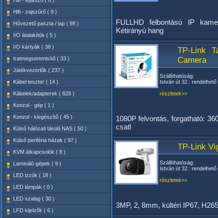
Hifi - lejátszó ( 0 )
Hifi - zajszűrő ( 9 )
FULLHD felbontású IP kamera
Hővezető paszta / lap ( 98 )
Kétirányú hang
I/O átalakítók ( 5 )
I/O kártyák ( 38 )
TP-Link T
Iratmegsemmisítő ( 33 )
Camera
Játékvezérlők ( 237 )
Szállíthatóság:
Kábel teszter ( 14 )
István út 32.: rendelhető
Kábelek/adapterek ( 828 )
részletek>>
Konzol - gép ( 1 )
Konzol - kiegészítő ( 45 )
1080P felvontás, forgatható: 360
csatl
Külső hálózati tároló NAS ( 50 )
Külső periféria házak ( 97 )
TP-Link V
KVM átkapcsolók ( 8 )
Szállíthatóság:
Lamináló gépek ( 9 )
István út 32.: rendelhető
LED izzók ( 18 )
részletek>>
LED lámpák ( 0 )
LED szalag ( 30 )
3MP, 2, 8mm, kültéri IP67, H2
LFD kijelzők ( 6 )