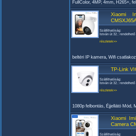
FullColor, 4MP, 4mm, H265+, 
Xiaomi I
CMSXJ65
Szállíthatóság:
István út 32.: rendelhető
részletek>>
beltéri IP kamera, Wifi csatlako
TP-Link V
Szállíthatóság:
István út 32.: rendelhető
részletek>>
1080p felbontás, Éjjellátó Mód,
Xiaomi Im
Camera C
Szállíthatóság: