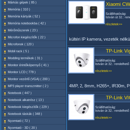
Márkás gépek ( 85 )
Xiaomi CW
Memória ( 310 )
Szállíthatóság:
Memória kártyák ( 52 )
István út 32.: ren
Memória notebookba ( 42 )
részletek>>
Mérőműszerek ( 23 )
Microfon kiegészítők ( 22 )
kültéri IP kamera, vezeték nélkü
Microfonok ( 120 )
TP-Link Vi
Mobil rack ( 5 )
Modding termékek ( 31 )
Szállíthatóság:
István út 32.: rendelhető
Monitor érintőképernyő ( 41 )
részletek>>
Monitor LCD ( 778 )
Monitor vezérlő (VGA) ( 200 )
4MP, 2, 8mm, H265+, IR30m, 
MP3 player-transzmitter ( 2 )
Notebook ( 447 )
TP-Link V
Notebook alkatrész ( 13 )
Notebook kiegészítők ( 229 )
Szállíthatóság:
István út 32.: rendelhető
Notebook táskák ( 348 )
részletek>>
Nyomtató ( 72 )
Nyomtató - 3D ( 20 )