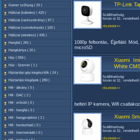
TP-Link Ta
Gamer szőnyeg ( 20 )
Hálózat (kábeles) ( 425 )
Szállíthatóság:
István út 32.: rendelhető
Hálózat (rackszekrény) ( 87 )
részletek>>
Hálózat (szerelvények) ( 100 )
Hálózat (wireless) ( 436 )
1080p felbontás, Éjjellátó Mó
Hangfal ( 281 )
microSD
Hangkártya ( 20 )
Ház ( 559 )
Xiaomi Im
Ház - Szerver ( 1 )
White CM
Háztartási gép kiegészítők ( 24 )
Szállíthatóság:
Háztartási kisgépek ( 280 )
István út 32.: rendelhető
Hifi - állvány ( 0 )
részletek>>
Hifi - DAC ( 2 )
Hifi - erősítő ( 0 )
beltéri IP kamera, Wifi csatlako
Hifi - hangfal ( 0 )
Xiaomi Sm
Hifi - hangprojektor ( 2 )
Hifi - hordozható ( 0 )
Szállíthatóság:
István út 32.: rendelhető
Hifi - Internetrádió ( 0 )
részletek>>