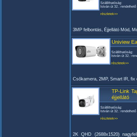
Szállíthatóság:
István út 32.: rendelhető
részletek>>
3MP felbontás, Éjjellátó Mód, 
Uniview Ea
Szállíthatóság:
István út 32.: ren
részletek>>
Csőkamera, 2MP, Smart IR, fix op
TP-Link T
éjjellátó
Szállíthatóság:
István út 32.: rendelhető
részletek>>
2K QHD (2688x1520) nagyfelb