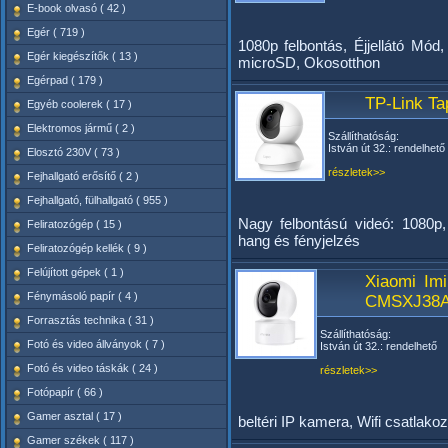
E-book olvasó ( 42 )
Egér ( 719 )
1080p felbontás, Éjjellátó Mó
Egér kiegészítők ( 13 )
microSD, Okosotthon
Egérpad ( 179 )
TP-Link Ta
Egyéb coolerek ( 17 )
Elektromos jármű ( 2 )
Szállíthatóság:
István út 32.: rendelhető
Elosztó 230V ( 73 )
részletek>>
Fejhallgató erősítő ( 2 )
Fejhallgató, fülhallgató ( 955 )
Nagy felbontású videó: 1080p,
Feliratozógép ( 15 )
hang és fényjelzés
Feliratozógép kellék ( 9 )
Felújított gépek ( 1 )
Xiaomi Im
Fénymásoló papír ( 4 )
CMSXJ38
Forrasztás technika ( 31 )
Szállíthatóság:
Fotó és video állványok ( 7 )
István út 32.: rendelhető
Fotó és video táskák ( 24 )
részletek>>
Fotópapír ( 66 )
Gamer asztal ( 17 )
beltéri IP kamera, Wifi csatlako
Gamer székek ( 117 )