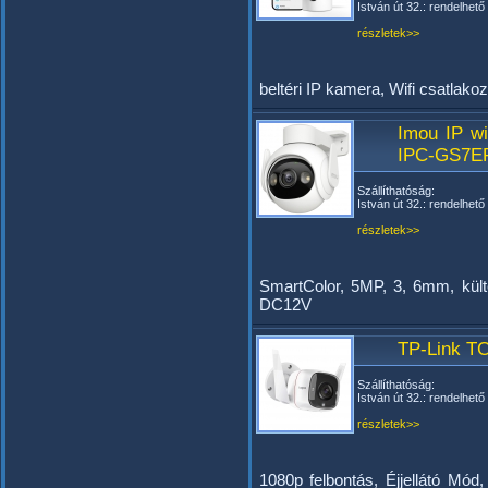
István út 32.: rendelhető
részletek>>
beltéri IP kamera, Wifi csatlako
Imou IP w
IPC-GS7E
Szállíthatóság:
István út 32.: rendelhető
részletek>>
SmartColor, 5MP, 3, 6mm, kült
DC12V
TP-Link T
Szállíthatóság:
István út 32.: rendelhető
részletek>>
1080p felbontás, Éjjellátó Mó