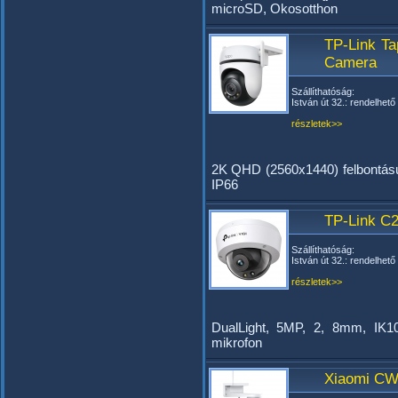
microSD, Okosotthon
TP-Link Ta
Camera
Szállíthatóság:
István út 32.: rendelhető
részletek>>
2K QHD (2560x1440) felbontású, P
IP66
TP-Link C2
Szállíthatóság:
István út 32.: rendelhető
részletek>>
DualLight, 5MP, 2, 8mm, IK
mikrofon
Xiaomi CW