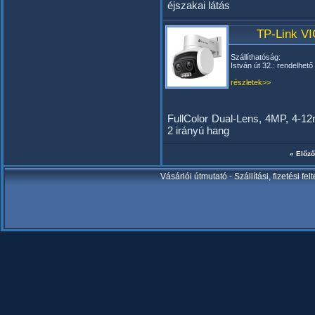
éjszakai látás
TP-Link VI
Szállíthatóság:
István út 32.: rendelhető
részletek>>
FullColor Dual-Lens, 4MP, 4-
2 irányú hang
« Előző
Vásárlói útmutató
-
Szállítási, fizetési fel