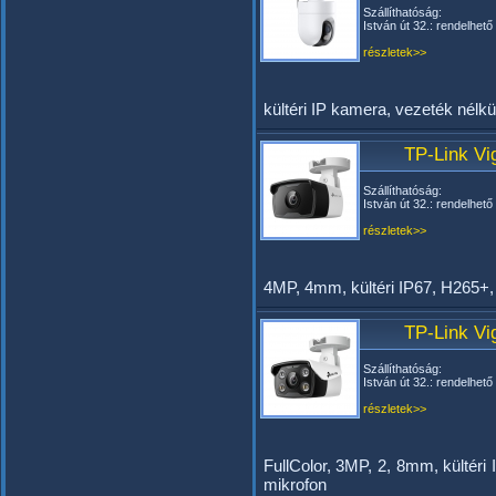
Szállíthatóság:
István út 32.: rendelhető
részletek>>
kültéri IP kamera, vezeték nélkü
TP-Link V
Szállíthatóság:
István út 32.: rendelhető
részletek>>
4MP, 4mm, kültéri IP67, H265
TP-Link V
Szállíthatóság:
István út 32.: rendelhető
részletek>>
FullColor, 3MP, 2, 8mm, külté
mikrofon