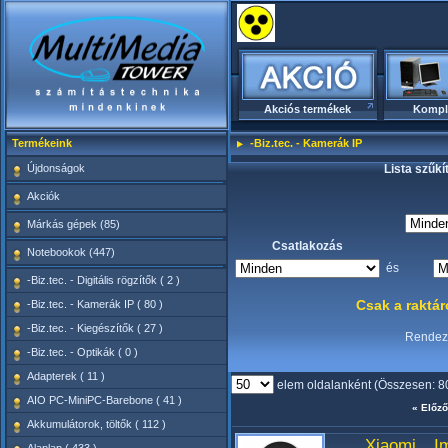
Akciós termékek
Kompl
Termékeink
-Biz.tec. - Kamerák IP
Újdonságok
Lista szűkí
Akciók
Márkás gépek (85)
Csatlakozás
Notebookok (447)
és
-Biz.tec. - Digitális rögzítők ( 2 )
Csak a raktá
-Biz.tec. - Kamerák IP ( 80 )
-Biz.tec. - Kiegészítők ( 27 )
Rende
-Biz.tec. - Optikák ( 0 )
Adapterek ( 11 )
elem oldalanként (Összesen: 8
AIO PC-MiniPC-Barebone ( 41 )
« Előző
Akkumulátorok, töltők ( 112 )
Xiaomi I