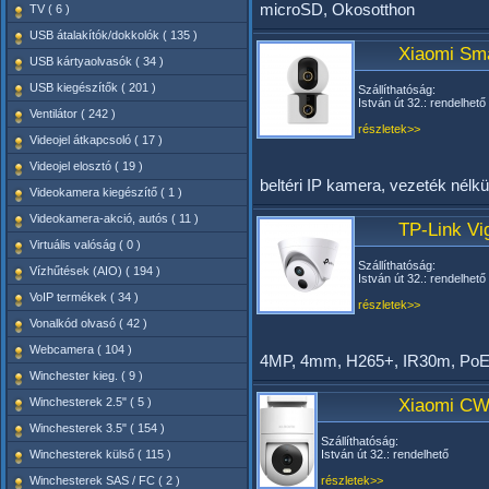
microSD, Okosotthon
TV ( 6 )
USB átalakítók/dokkolók ( 135 )
Xiaomi Sm
USB kártyaolvasók ( 34 )
USB kiegészítők ( 201 )
Szállíthatóság:
István út 32.: rendelhető
Ventilátor ( 242 )
részletek>>
Videojel átkapcsoló ( 17 )
Videojel elosztó ( 19 )
beltéri IP kamera, vezeték nélkü
Videokamera kiegészítő ( 1 )
Videokamera-akció, autós ( 11 )
TP-Link Vi
Virtuális valóság ( 0 )
Szállíthatóság:
Vízhűtések (AIO) ( 194 )
István út 32.: rendelhető
VoIP termékek ( 34 )
részletek>>
Vonalkód olvasó ( 42 )
Webcamera ( 104 )
4MP, 4mm, H265+, IR30m, Po
Winchester kieg. ( 9 )
Winchesterek 2.5" ( 5 )
Xiaomi CW
Winchesterek 3.5" ( 154 )
Szállíthatóság:
Winchesterek külső ( 115 )
István út 32.: rendelhető
Winchesterek SAS / FC ( 2 )
részletek>>