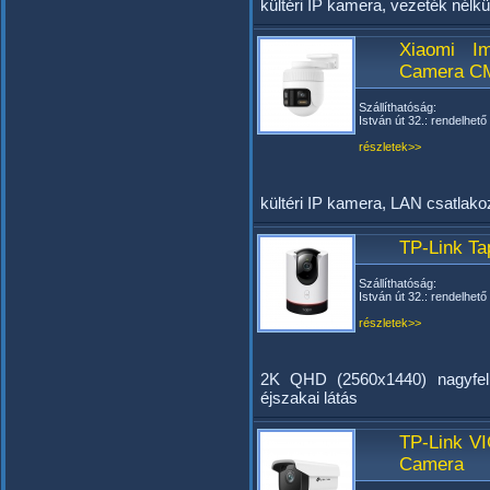
kültéri IP kamera, vezeték nélkü
Xiaomi I
Camera C
Szállíthatóság:
István út 32.: rendelhető
részletek>>
kültéri IP kamera, LAN csatlak
TP-Link T
Szállíthatóság:
István út 32.: rendelhető
részletek>>
2K QHD (2560x1440) nagyfelb
éjszakai látás
TP-Link V
Camera