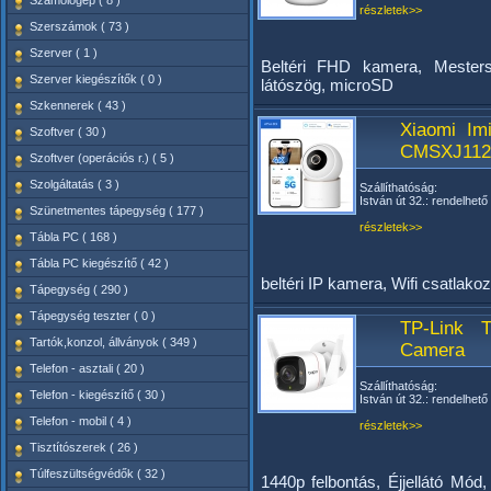
Számológép ( 8 )
részletek>>
Szerszámok ( 73 )
Szerver ( 1 )
Beltéri FHD kamera, Mestersé
Szerver kiegészítők ( 0 )
látószög, microSD
Szkennerek ( 43 )
Xiaomi Im
Szoftver ( 30 )
CMSXJ11
Szoftver (operációs r.) ( 5 )
Szolgáltatás ( 3 )
Szállíthatóság:
István út 32.: rendelhető
Szünetmentes tápegység ( 177 )
részletek>>
Tábla PC ( 168 )
Tábla PC kiegészítő ( 42 )
beltéri IP kamera, Wifi csatlako
Tápegység ( 290 )
Tápegység teszter ( 0 )
TP-Link 
Tartók,konzol, állványok ( 349 )
Camera
Telefon - asztali ( 20 )
Szállíthatóság:
Telefon - kiegészítő ( 30 )
István út 32.: rendelhető
Telefon - mobil ( 4 )
részletek>>
Tisztítószerek ( 26 )
Túlfeszültségvédők ( 32 )
1440p felbontás, Éjjellátó Mó