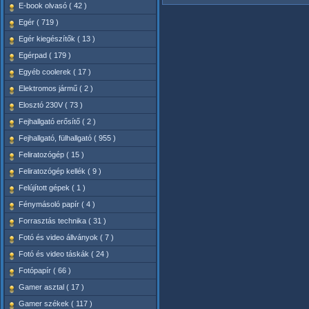
E-book olvasó ( 42 )
Egér ( 719 )
Egér kiegészítők ( 13 )
Egérpad ( 179 )
Egyéb coolerek ( 17 )
Elektromos jármű ( 2 )
Elosztó 230V ( 73 )
Fejhallgató erősítő ( 2 )
Fejhallgató, fülhallgató ( 955 )
Feliratozógép ( 15 )
Feliratozógép kellék ( 9 )
Felújított gépek ( 1 )
Fénymásoló papír ( 4 )
Forrasztás technika ( 31 )
Fotó és video állványok ( 7 )
Fotó és video táskák ( 24 )
Fotópapír ( 66 )
Gamer asztal ( 17 )
Gamer székek ( 117 )