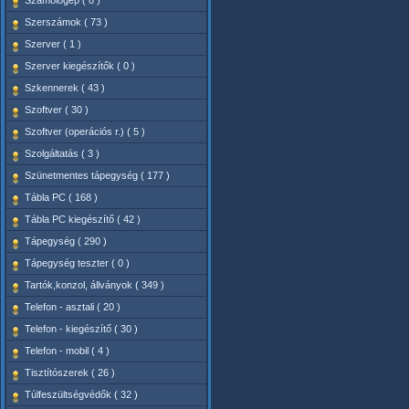
Számológép ( 8 )
Szerszámok ( 73 )
Szerver ( 1 )
Szerver kiegészítők ( 0 )
Szkennerek ( 43 )
Szoftver ( 30 )
Szoftver (operációs r.) ( 5 )
Szolgáltatás ( 3 )
Szünetmentes tápegység ( 177 )
Tábla PC ( 168 )
Tábla PC kiegészítő ( 42 )
Tápegység ( 290 )
Tápegység teszter ( 0 )
Tartók,konzol, állványok ( 349 )
Telefon - asztali ( 20 )
Telefon - kiegészítő ( 30 )
Telefon - mobil ( 4 )
Tisztítószerek ( 26 )
Túlfeszültségvédők ( 32 )