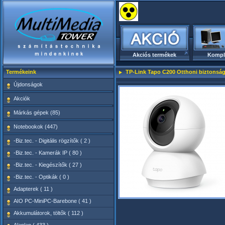
Akciós termékek
Kompl
Termékeink
TP-Link Tapo C200 Otthoni biztonság
Újdonságok
Akciók
Márkás gépek (85)
Notebookok (447)
-Biz.tec. - Digitális rögzítők ( 2 )
-Biz.tec. - Kamerák IP ( 80 )
-Biz.tec. - Kiegészítők ( 27 )
-Biz.tec. - Optikák ( 0 )
Adapterek ( 11 )
AIO PC-MiniPC-Barebone ( 41 )
Akkumulátorok, töltők ( 112 )