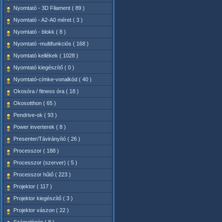
Nyomtató - 3D Filament ( 89 )
Nyomtató - A2-A0 méret ( 3 )
Nyomtató - blokk ( 8 )
Nyomtató -multifunkciós ( 168 )
Nyomtató kellékek ( 1028 )
Nyomtató kiegészítő ( 0 )
Nyomtató-címke-vonalkód ( 40 )
Okosóra / fitness óra ( 18 )
Okosotthon ( 65 )
Pendrive-ok ( 93 )
Power inverterek ( 8 )
Presenter/Távirányító ( 26 )
Processzor ( 188 )
Processzor (szerver) ( 5 )
Processzor hűtő ( 223 )
Projektor ( 117 )
Projektor kiegészítő ( 3 )
Projektor vászon ( 22 )