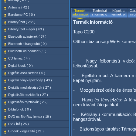
Alaplap ( 433 )
Antenna ( 42 )
Termék
Technikai
Képek a
Gara
információ
információ
termékről
inf
Barebone PC ( 0 )
Termék információ
Billentyűzet ( 238 )
Billentyűzet + egér ( 63 )
Tapo C200
Bluetooth adapterek ( 37 )
Otthoni biztonsági Wi-Fi kamer
Bluetooth kihangosító ( 0 )
Bluetooth-os headset ( 5 )
CD lemez ( 4 )
- Nagy felbontású videó: rö
felbontással.
Digital kiosk ( 0 )
Digitális asszisztens ( 0 )
- Éjjellátó mód: A kamera mé
képet nyújtani.
Digitális fényképezőgép ( 43 )
Digitális médialejátszók ( 27 )
- Mozgásérzékelés és értesítés
Digitalizáló eszközök ( 27 )
- Hang és fényjelzés: A fény
Digitalizáló rajztáblák ( 26 )
nem kívánt látogatókat.
Diktafonok ( 0 )
- Kétirányú kommunikáció: Be
DVD és Blu-Ray lemez ( 19 )
hangszóróval.
DVD író ( 25 )
- Biztonságos tárolás: Támogat
E-book kiegészítő ( 21 )