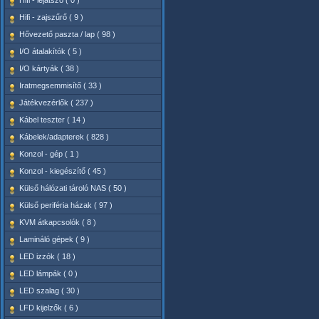
Hifi - lejátszó ( 0 )
Hifi - zajszűrő ( 9 )
Hővezető paszta / lap ( 98 )
I/O átalakítók ( 5 )
I/O kártyák ( 38 )
Iratmegsemmisítő ( 33 )
Játékvezérlők ( 237 )
Kábel teszter ( 14 )
Kábelek/adapterek ( 828 )
Konzol - gép ( 1 )
Konzol - kiegészítő ( 45 )
Külső hálózati tároló NAS ( 50 )
Külső periféria házak ( 97 )
KVM átkapcsolók ( 8 )
Lamináló gépek ( 9 )
LED izzók ( 18 )
LED lámpák ( 0 )
LED szalag ( 30 )
LFD kijelzők ( 6 )