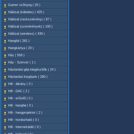
Gamer szőnyeg ( 20 )
Hálózat (kábeles) ( 425 )
Hálózat (rackszekrény) ( 87 )
Hálózat (szerelvények) ( 100 )
Hálózat (wireless) ( 436 )
Hangfal ( 281 )
Hangkártya ( 20 )
Ház ( 559 )
Ház - Szerver ( 1 )
Háztartási gép kiegészítők ( 24 )
Háztartási kisgépek ( 280 )
Hifi - állvány ( 0 )
Hifi - DAC ( 2 )
Hifi - erősítő ( 0 )
Hifi - hangfal ( 0 )
Hifi - hangprojektor ( 2 )
Hifi - hordozható ( 0 )
Hifi - Internetrádió ( 0 )