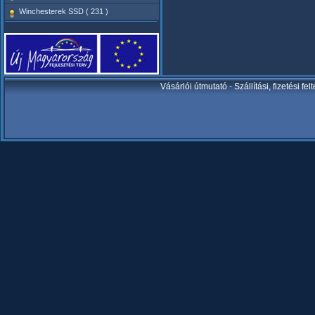
Winchesterek SSD ( 231 )
Vásárlói útmutató
-
Szállítási, fizetési fel