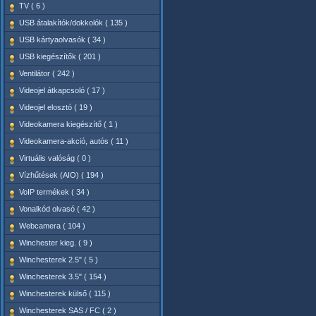
TV ( 6 )
USB átalakítók/dokkolók ( 135 )
USB kártyaolvasók ( 34 )
USB kiegészítők ( 201 )
Ventilátor ( 242 )
Videojel átkapcsoló ( 17 )
Videojel elosztó ( 19 )
Videokamera kiegészítő ( 1 )
Videokamera-akció, autós ( 11 )
Virtuális valóság ( 0 )
Vízhűtések (AIO) ( 194 )
VoIP termékek ( 34 )
Vonalkód olvasó ( 42 )
Webcamera ( 104 )
Winchester kieg. ( 9 )
Winchesterek 2.5" ( 5 )
Winchesterek 3.5" ( 154 )
Winchesterek külső ( 115 )
Winchesterek SAS / FC ( 2 )