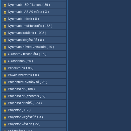
Nyomtató - 3D Filament ( 89 )
Nyomtató - A2-A0 méret ( 3 )
Nyomtató - blokk ( 8 )
Nyomtató -multifunkciós ( 168 )
Nyomtató kellékek ( 1028 )
Nyomtató kiegészítő ( 0 )
Nyomtató-címke-vonalkód ( 40 )
Okosóra / fitness óra ( 18 )
Okosotthon ( 65 )
Pendrive-ok ( 93 )
Power inverterek ( 8 )
Presenter/Távirányító ( 26 )
Processzor ( 188 )
Processzor (szerver) ( 5 )
Processzor hűtő ( 223 )
Projektor ( 117 )
Projektor kiegészítő ( 3 )
Projektor vászon ( 22 )