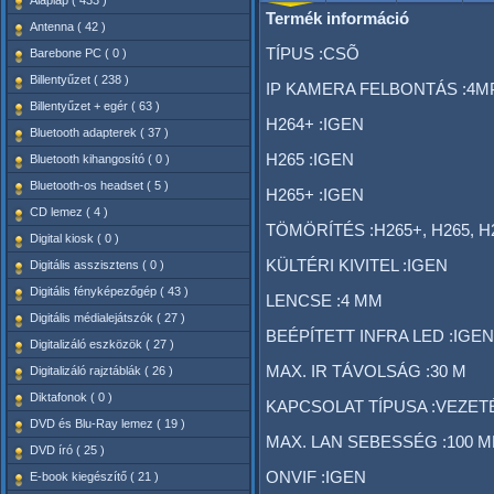
Alaplap ( 433 )
Termék információ
Antenna ( 42 )
TÍPUS :CSÕ
Barebone PC ( 0 )
Billentyűzet ( 238 )
IP KAMERA FELBONTÁS :4M
Billentyűzet + egér ( 63 )
H264+ :IGEN
Bluetooth adapterek ( 37 )
H265 :IGEN
Bluetooth kihangosító ( 0 )
Bluetooth-os headset ( 5 )
H265+ :IGEN
CD lemez ( 4 )
TÖMÖRÍTÉS :H265+, H265, H
Digital kiosk ( 0 )
KÜLTÉRI KIVITEL :IGEN
Digitális asszisztens ( 0 )
Digitális fényképezőgép ( 43 )
LENCSE :4 MM
Digitális médialejátszók ( 27 )
BEÉPÍTETT INFRA LED :IGEN
Digitalizáló eszközök ( 27 )
MAX. IR TÁVOLSÁG :30 M
Digitalizáló rajztáblák ( 26 )
Diktafonok ( 0 )
KAPCSOLAT TÍPUSA :VEZET
DVD és Blu-Ray lemez ( 19 )
MAX. LAN SEBESSÉG :100 
DVD író ( 25 )
ONVIF :IGEN
E-book kiegészítő ( 21 )