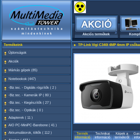
Akciós termékek
Kompl
Termékeink
TP-Link Vigi C340I 4MP 4mm IP csők
Újdonságok
Akciók
Márkás gépek (85)
Notebookok (447)
-Biz.tec. - Digitális rögzítők ( 2 )
-Biz.tec. - Kamerák IP ( 80 )
-Biz.tec. - Kiegészítők ( 27 )
-Biz.tec. - Optikák ( 0 )
Adapterek ( 11 )
AIO PC-MiniPC-Barebone ( 41 )
Akkumulátorok, töltők ( 112 )
Termék
Technikai
Képek a
Gara
információ
információ
termékről
inf