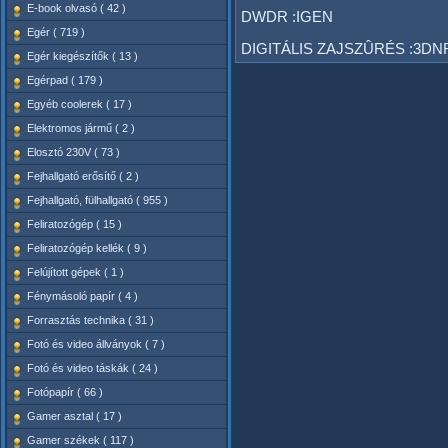
E-book olvasó ( 42 )
DWDR :IGEN
Egér ( 719 )
DIGITÁLIS ZAJSZÛRÉS :3DN
Egér kiegészítők ( 13 )
Egérpad ( 179 )
Egyéb coolerek ( 17 )
Elektromos jármű ( 2 )
Elosztó 230V ( 73 )
Fejhallgató erősítő ( 2 )
Fejhallgató, fülhallgató ( 955 )
Feliratozógép ( 15 )
Feliratozógép kellék ( 9 )
Felújított gépek ( 1 )
Fénymásoló papír ( 4 )
Forrasztás technika ( 31 )
Fotó és video állványok ( 7 )
Fotó és video táskák ( 24 )
Fotópapír ( 66 )
Gamer asztal ( 17 )
Gamer székek ( 117 )