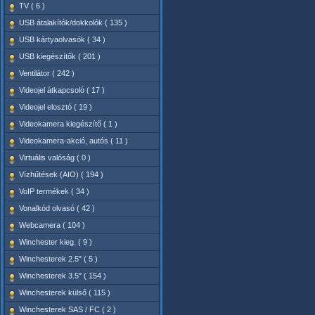
TV ( 6 )
USB átalakítók/dokkolók ( 135 )
USB kártyaolvasók ( 34 )
USB kiegészítők ( 201 )
Ventilátor ( 242 )
Videojel átkapcsoló ( 17 )
Videojel elosztó ( 19 )
Videokamera kiegészítő ( 1 )
Videokamera-akció, autós ( 11 )
Virtuális valóság ( 0 )
Vízhűtések (AIO) ( 194 )
VoIP termékek ( 34 )
Vonalkód olvasó ( 42 )
Webcamera ( 104 )
Winchester kieg. ( 9 )
Winchesterek 2.5" ( 5 )
Winchesterek 3.5" ( 154 )
Winchesterek külső ( 115 )
Winchesterek SAS / FC ( 2 )