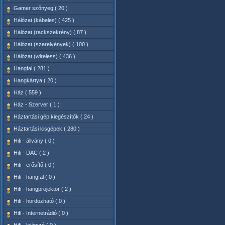
Gamer szőnyeg ( 20 )
Hálózat (kábeles) ( 425 )
Hálózat (rackszekrény) ( 87 )
Hálózat (szerelvények) ( 100 )
Hálózat (wireless) ( 436 )
Hangfal ( 281 )
Hangkártya ( 20 )
Ház ( 559 )
Ház - Szerver ( 1 )
Háztartási gép kiegészítők ( 24 )
Háztartási kisgépek ( 280 )
Hifi - állvány ( 0 )
Hifi - DAC ( 2 )
Hifi - erősítő ( 0 )
Hifi - hangfal ( 0 )
Hifi - hangprojektor ( 2 )
Hifi - hordozható ( 0 )
Hifi - Internetrádió ( 0 )