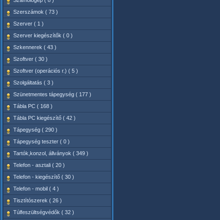
Számológép ( 8 )
Szerszámok ( 73 )
Szerver ( 1 )
Szerver kiegészítők ( 0 )
Szkennerek ( 43 )
Szoftver ( 30 )
Szoftver (operációs r.) ( 5 )
Szolgáltatás ( 3 )
Szünetmentes tápegység ( 177 )
Tábla PC ( 168 )
Tábla PC kiegészítő ( 42 )
Tápegység ( 290 )
Tápegység teszter ( 0 )
Tartók,konzol, állványok ( 349 )
Telefon - asztali ( 20 )
Telefon - kiegészítő ( 30 )
Telefon - mobil ( 4 )
Tisztítószerek ( 26 )
Túlfeszültségvédők ( 32 )