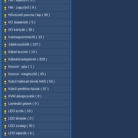
Hifi - lejátszó ( 0 )
Hifi - zajszűrő ( 9 )
Hővezető paszta / lap ( 98 )
I/O átalakítók ( 5 )
I/O kártyák ( 38 )
Iratmegsemmisítő ( 33 )
Játékvezérlők ( 237 )
Kábel teszter ( 14 )
Kábelek/adapterek ( 828 )
Konzol - gép ( 1 )
Konzol - kiegészítő ( 45 )
Külső hálózati tároló NAS ( 50 )
Külső periféria házak ( 97 )
KVM átkapcsolók ( 8 )
Lamináló gépek ( 9 )
LED izzók ( 18 )
LED lámpák ( 0 )
LED szalag ( 30 )
LFD kijelzők ( 6 )