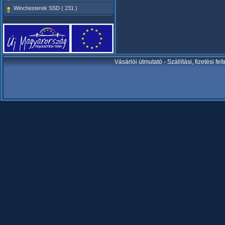
Winchesterek SSD ( 231 )
Vásárlói útmutató
-
Szállítási, fizetési fel