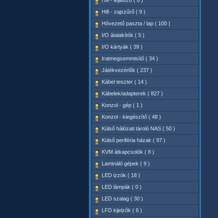
Hifi - lejátszó ( 0 )
Hifi - zajszűrő ( 9 )
Hővezető paszta / lap ( 100 )
I/O átalakítók ( 5 )
I/O kártyák ( 39 )
Iratmegsemmisítő ( 34 )
Játékvezérlők ( 237 )
Kábel teszter ( 14 )
Kábelek/adapterek ( 827 )
Konzol - gép ( 1 )
Konzol - kiegészítő ( 48 )
Külső hálózati tároló NAS ( 50 )
Külső periféria házak ( 97 )
KVM átkapcsolók ( 8 )
Lamináló gépek ( 9 )
LED izzók ( 18 )
LED lámpák ( 0 )
LED szalag ( 30 )
LFD kijelzők ( 6 )