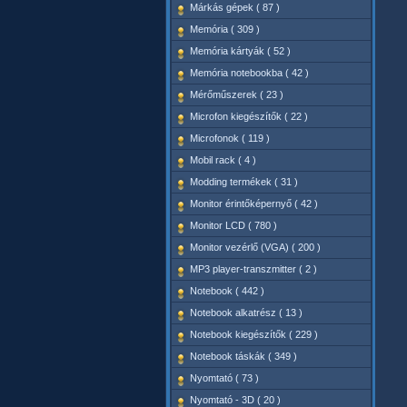
Márkás gépek ( 87 )
Memória ( 309 )
Memória kártyák ( 52 )
Memória notebookba ( 42 )
Mérőműszerek ( 23 )
Microfon kiegészítők ( 22 )
Microfonok ( 119 )
Mobil rack ( 4 )
Modding termékek ( 31 )
Monitor érintőképernyő ( 42 )
Monitor LCD ( 780 )
Monitor vezérlő (VGA) ( 200 )
MP3 player-transzmitter ( 2 )
Notebook ( 442 )
Notebook alkatrész ( 13 )
Notebook kiegészítők ( 229 )
Notebook táskák ( 349 )
Nyomtató ( 73 )
Nyomtató - 3D ( 20 )