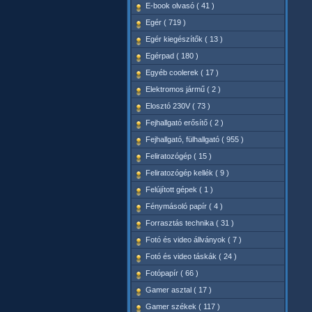
E-book olvasó ( 41 )
Egér ( 719 )
Egér kiegészítők ( 13 )
Egérpad ( 180 )
Egyéb coolerek ( 17 )
Elektromos jármű ( 2 )
Elosztó 230V ( 73 )
Fejhallgató erősítő ( 2 )
Fejhallgató, fülhallgató ( 955 )
Feliratozógép ( 15 )
Feliratozógép kellék ( 9 )
Felújított gépek ( 1 )
Fénymásoló papír ( 4 )
Forrasztás technika ( 31 )
Fotó és video állványok ( 7 )
Fotó és video táskák ( 24 )
Fotópapír ( 66 )
Gamer asztal ( 17 )
Gamer székek ( 117 )