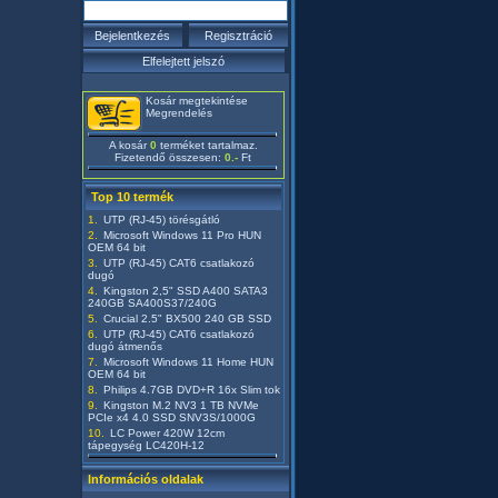
Kosár megtekintése
Megrendelés
A kosár
0
terméket tartalmaz.
Fizetendő összesen:
0.-
Ft
Top 10 termék
UTP (RJ-45) törésgátló
Microsoft Windows 11 Pro HUN
OEM 64 bit
UTP (RJ-45) CAT6 csatlakozó
dugó
Kingston 2,5" SSD A400 SATA3
240GB SA400S37/240G
Crucial 2.5" BX500 240 GB SSD
UTP (RJ-45) CAT6 csatlakozó
dugó átmenős
Microsoft Windows 11 Home HUN
OEM 64 bit
Philips 4.7GB DVD+R 16x Slim tok
Kingston M.2 NV3 1 TB NVMe
PCIe x4 4.0 SSD SNV3S/1000G
LC Power 420W 12cm
tápegység LC420H-12
Információs oldalak