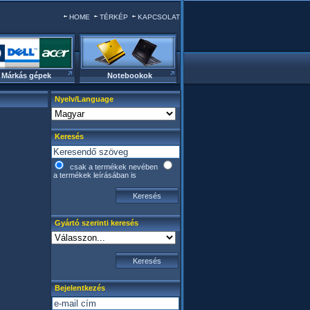
HOME
TÉRKÉP
KAPCSOLAT
Márkás gépek
Notebookok
Nyelv/Language
Keresés
csak a termékek nevében
a termékek leírásában is
Gyártó szerinti keresés
Bejelentkezés