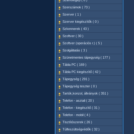
Számológép ( 8 )
Szerszámok ( 73 )
Szerver ( 1 )
Szerver kiegészítők ( 0 )
Szkennerek ( 43 )
Szoftver ( 30 )
Szoftver (operációs r.) ( 5 )
Szolgáltatás ( 3 )
Szünetmentes tápegység ( 177 )
Tábla PC ( 169 )
Tábla PC kiegészítő ( 42 )
Tápegység ( 291 )
Tápegység teszter ( 0 )
Tartók,konzol, állványok ( 351 )
Telefon - asztali ( 20 )
Telefon - kiegészítő ( 31 )
Telefon - mobil ( 4 )
Tisztítószerek ( 26 )
Túlfeszültségvédők ( 32 )