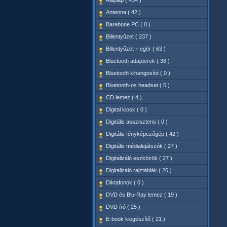
Alaplap ( 434 )
Antenna ( 42 )
Barebone PC ( 0 )
Billentyűzet ( 237 )
Billentyűzet + egér ( 63 )
Bluetooth adapterek ( 38 )
Bluetooth kihangosító ( 0 )
Bluetooth-os headset ( 5 )
CD lemez ( 4 )
Digital kiosk ( 0 )
Digitális asszisztens ( 0 )
Digitális fényképezőgép ( 42 )
Digitális médialejátszók ( 27 )
Digitalizáló eszközök ( 27 )
Digitalizáló rajztáblák ( 26 )
Diktafonok ( 0 )
DVD és Blu-Ray lemez ( 19 )
DVD író ( 25 )
E-book kiegészítő ( 21 )