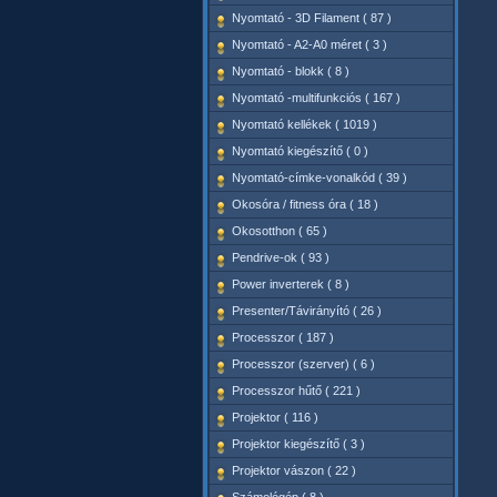
Nyomtató - 3D Filament ( 87 )
Nyomtató - A2-A0 méret ( 3 )
Nyomtató - blokk ( 8 )
Nyomtató -multifunkciós ( 167 )
Nyomtató kellékek ( 1019 )
Nyomtató kiegészítő ( 0 )
Nyomtató-címke-vonalkód ( 39 )
Okosóra / fitness óra ( 18 )
Okosotthon ( 65 )
Pendrive-ok ( 93 )
Power inverterek ( 8 )
Presenter/Távirányító ( 26 )
Processzor ( 187 )
Processzor (szerver) ( 6 )
Processzor hűtő ( 221 )
Projektor ( 116 )
Projektor kiegészítő ( 3 )
Projektor vászon ( 22 )