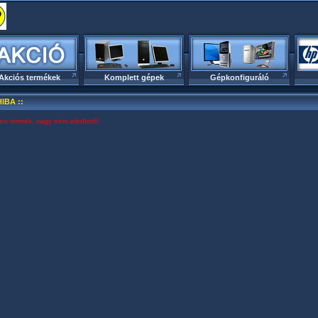
Akciós termékek
Komplett gépek
Gépkonfiguráló
HIBA ::
yen termék, vagy nem elérhető!