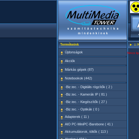
Termékeink
:: 
Újdonságok
Nincs il
Akciók
Márkás gépek (87)
Notebookok (442)
-Biz.tec. - Digitális rögzítők ( 2 )
-Biz.tec. - Kamerák IP ( 81 )
-Biz.tec. - Kiegészítők ( 27 )
-Biz.tec. - Optikák ( 0 )
Adapterek ( 11 )
AIO PC-MiniPC-Barebone ( 41 )
Akkumulátorok, töltők ( 113 )