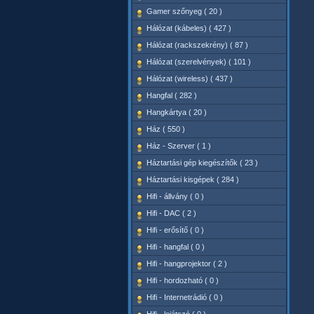
Gamer szőnyeg ( 20 )
Hálózat (kábeles) ( 427 )
Hálózat (rackszekrény) ( 87 )
Hálózat (szerelvények) ( 101 )
Hálózat (wireless) ( 437 )
Hangfal ( 282 )
Hangkártya ( 20 )
Ház ( 550 )
Ház - Szerver ( 1 )
Háztartási gép kiegészítők ( 23 )
Háztartási kisgépek ( 284 )
Hifi - állvány ( 0 )
Hifi - DAC ( 2 )
Hifi - erősítő ( 0 )
Hifi - hangfal ( 0 )
Hifi - hangprojektor ( 2 )
Hifi - hordozható ( 0 )
Hifi - Internetrádió ( 0 )