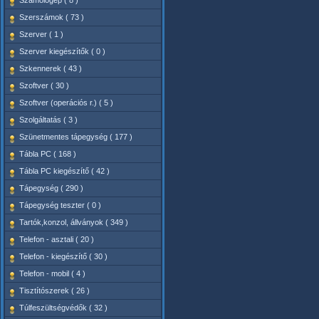
Számológép ( 8 )
Szerszámok ( 73 )
Szerver ( 1 )
Szerver kiegészítők ( 0 )
Szkennerek ( 43 )
Szoftver ( 30 )
Szoftver (operációs r.) ( 5 )
Szolgáltatás ( 3 )
Szünetmentes tápegység ( 177 )
Tábla PC ( 168 )
Tábla PC kiegészítő ( 42 )
Tápegység ( 290 )
Tápegység teszter ( 0 )
Tartók,konzol, állványok ( 349 )
Telefon - asztali ( 20 )
Telefon - kiegészítő ( 30 )
Telefon - mobil ( 4 )
Tisztítószerek ( 26 )
Túlfeszültségvédők ( 32 )