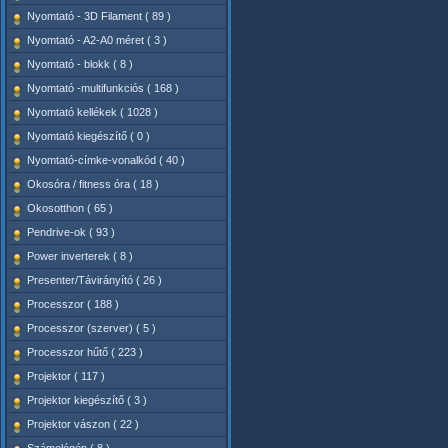
Nyomtató - 3D Filament ( 89 )
Nyomtató - A2-A0 méret ( 3 )
Nyomtató - blokk ( 8 )
Nyomtató -multifunkciós ( 168 )
Nyomtató kellékek ( 1028 )
Nyomtató kiegészítő ( 0 )
Nyomtató-címke-vonalkód ( 40 )
Okosóra / fitness óra ( 18 )
Okosotthon ( 65 )
Pendrive-ok ( 93 )
Power inverterek ( 8 )
Presenter/Távirányító ( 26 )
Processzor ( 188 )
Processzor (szerver) ( 5 )
Processzor hűtő ( 223 )
Projektor ( 117 )
Projektor kiegészítő ( 3 )
Projektor vászon ( 22 )