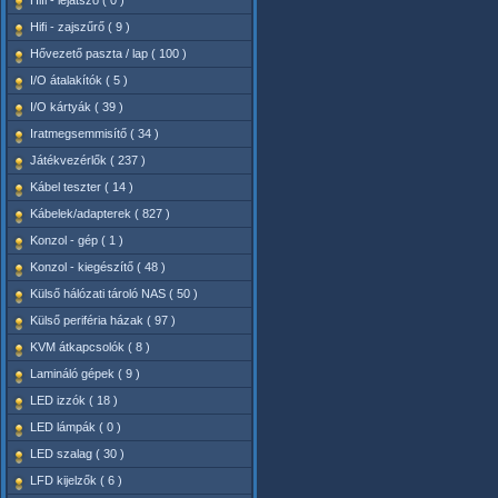
Hifi - lejátszó ( 0 )
Hifi - zajszűrő ( 9 )
Hővezető paszta / lap ( 100 )
I/O átalakítók ( 5 )
I/O kártyák ( 39 )
Iratmegsemmisítő ( 34 )
Játékvezérlők ( 237 )
Kábel teszter ( 14 )
Kábelek/adapterek ( 827 )
Konzol - gép ( 1 )
Konzol - kiegészítő ( 48 )
Külső hálózati tároló NAS ( 50 )
Külső periféria házak ( 97 )
KVM átkapcsolók ( 8 )
Lamináló gépek ( 9 )
LED izzók ( 18 )
LED lámpák ( 0 )
LED szalag ( 30 )
LFD kijelzők ( 6 )