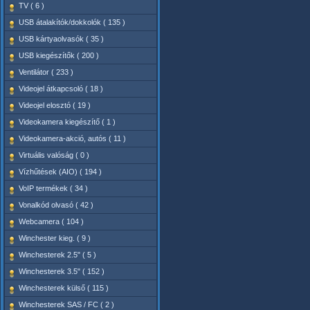
TV ( 6 )
USB átalakítók/dokkolók ( 135 )
USB kártyaolvasók ( 35 )
USB kiegészítők ( 200 )
Ventilátor ( 233 )
Videojel átkapcsoló ( 18 )
Videojel elosztó ( 19 )
Videokamera kiegészítő ( 1 )
Videokamera-akció, autós ( 11 )
Virtuális valóság ( 0 )
Vízhűtések (AIO) ( 194 )
VoIP termékek ( 34 )
Vonalkód olvasó ( 42 )
Webcamera ( 104 )
Winchester kieg. ( 9 )
Winchesterek 2.5" ( 5 )
Winchesterek 3.5" ( 152 )
Winchesterek külső ( 115 )
Winchesterek SAS / FC ( 2 )