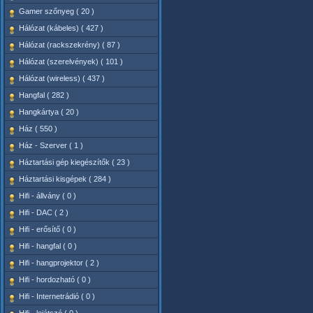
Gamer szőnyeg ( 20 )
Hálózat (kábeles) ( 427 )
Hálózat (rackszekrény) ( 87 )
Hálózat (szerelvények) ( 101 )
Hálózat (wireless) ( 437 )
Hangfal ( 282 )
Hangkártya ( 20 )
Ház ( 550 )
Ház - Szerver ( 1 )
Háztartási gép kiegészítők ( 23 )
Háztartási kisgépek ( 284 )
Hifi - állvány ( 0 )
Hifi - DAC ( 2 )
Hifi - erősítő ( 0 )
Hifi - hangfal ( 0 )
Hifi - hangprojektor ( 2 )
Hifi - hordozható ( 0 )
Hifi - Internetrádió ( 0 )