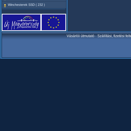
Winchesterek SSD ( 232 )
Vásárlói útmutató
-
Szállítási, fizetési fel