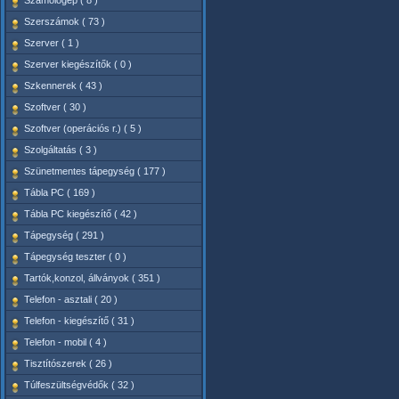
Számológép ( 8 )
Szerszámok ( 73 )
Szerver ( 1 )
Szerver kiegészítők ( 0 )
Szkennerek ( 43 )
Szoftver ( 30 )
Szoftver (operációs r.) ( 5 )
Szolgáltatás ( 3 )
Szünetmentes tápegység ( 177 )
Tábla PC ( 169 )
Tábla PC kiegészítő ( 42 )
Tápegység ( 291 )
Tápegység teszter ( 0 )
Tartók,konzol, állványok ( 351 )
Telefon - asztali ( 20 )
Telefon - kiegészítő ( 31 )
Telefon - mobil ( 4 )
Tisztítószerek ( 26 )
Túlfeszültségvédők ( 32 )