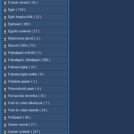
E-book olvasó ( 41 )
Egér ( 719 )
Egér kiegészítők ( 13 )
Egérpad ( 180 )
Egyéb coolerek ( 17 )
Elektromos jármű ( 2 )
Elosztó 230V ( 73 )
Fejhallgató erősítő ( 2 )
Fejhallgató, fülhallgató ( 955 )
Feliratozógép ( 15 )
Feliratozógép kellék ( 9 )
Felújított gépek ( 1 )
Fénymásoló papír ( 4 )
Forrasztás technika ( 31 )
Fotó és video állványok ( 7 )
Fotó és video táskák ( 24 )
Fotópapír ( 66 )
Gamer asztal ( 17 )
Gamer székek ( 117 )