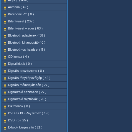
Alaplap ( 434 )
Antenna ( 42 )
Barebone PC ( 0 )
Billentyűzet ( 237 )
Billentyűzet + egér ( 63 )
Bluetooth adapterek ( 38 )
Bluetooth kihangosító ( 0 )
Bluetooth-os headset ( 5 )
CD lemez ( 4 )
Digital kiosk ( 0 )
Digitális asszisztens ( 0 )
Digitális fényképezőgép ( 42 )
Digitális médialejátszók ( 27 )
Digitalizáló eszközök ( 27 )
Digitalizáló rajztáblák ( 26 )
Diktafonok ( 0 )
DVD és Blu-Ray lemez ( 19 )
DVD író ( 25 )
E-book kiegészítő ( 21 )