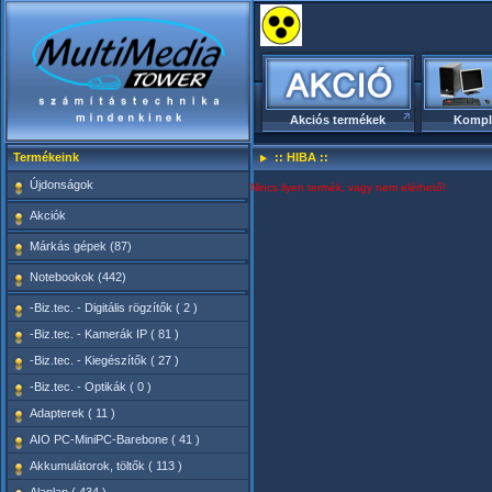
Akciós termékek
Kompl
Termékeink
:: HIBA ::
Újdonságok
Nincs ilyen termék, vagy nem elérhető!
Akciók
Márkás gépek (87)
Notebookok (442)
-Biz.tec. - Digitális rögzítők ( 2 )
-Biz.tec. - Kamerák IP ( 81 )
-Biz.tec. - Kiegészítők ( 27 )
-Biz.tec. - Optikák ( 0 )
Adapterek ( 11 )
AIO PC-MiniPC-Barebone ( 41 )
Akkumulátorok, töltők ( 113 )