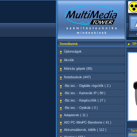
Termékeink
TP
Újdonságok
Akciók
Márkás gépek (85)
Notebookok (447)
-Biz.tec. - Digitális rögzítők ( 2 )
-Biz.tec. - Kamerák IP ( 80 )
-Biz.tec. - Kiegészítők ( 27 )
-Biz.tec. - Optikák ( 0 )
Adapterek ( 11 )
AIO PC-MiniPC-Barebone ( 41 )
Akkumulátorok, töltők ( 112 )
Ter
infor