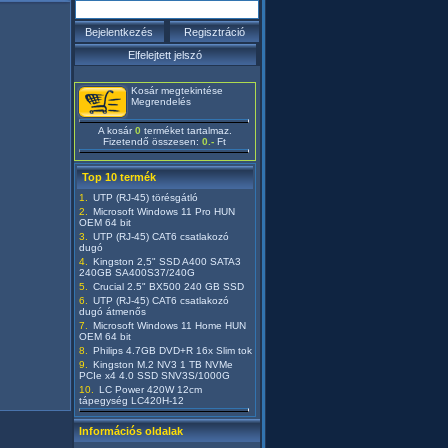
Kosár megtekintése
Megrendelés
A kosár
0
terméket tartalmaz.
Fizetendő összesen:
0.-
Ft
Top 10 termék
UTP (RJ-45) törésgátló
Microsoft Windows 11 Pro HUN
OEM 64 bit
UTP (RJ-45) CAT6 csatlakozó
dugó
Kingston 2,5" SSD A400 SATA3
240GB SA400S37/240G
Crucial 2.5" BX500 240 GB SSD
UTP (RJ-45) CAT6 csatlakozó
dugó átmenős
Microsoft Windows 11 Home HUN
OEM 64 bit
Philips 4.7GB DVD+R 16x Slim tok
Kingston M.2 NV3 1 TB NVMe
PCIe x4 4.0 SSD SNV3S/1000G
LC Power 420W 12cm
tápegység LC420H-12
Információs oldalak