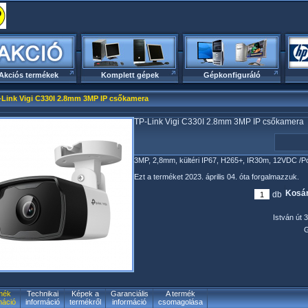
Akciós termékek
Komplett gépek
Gépkonfiguráló
-Link Vigi C330I 2.8mm 3MP IP csőkamera
TP-Link Vigi C330I 2.8mm 3MP IP csőkamera
3MP, 2,8mm, kültéri IP67, H265+, IR30m, 12VDC /P
Ezt a terméket 2023. április 04. óta forgalmazzuk.
Kosár
db
István út 3
G
mék
Technikai
Képek a
Garanciális
A termék
máció
információ
termékről
információ
csomagolása