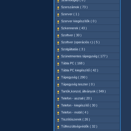
Számológép ( 8 )
Szerszámok ( 73 )
Szerver ( 1 )
Szerver kiegészítők ( 0 )
Szkennerek ( 43 )
Szoftver ( 30 )
Szoftver (operációs r.) ( 5 )
Szolgáltatás ( 3 )
Szünetmentes tápegység ( 177 )
Tábla PC ( 168 )
Tábla PC kiegészítő ( 42 )
Tápegység ( 290 )
Tápegység teszter ( 0 )
Tartók,konzol, állványok ( 349 )
Telefon - asztali ( 20 )
Telefon - kiegészítő ( 30 )
Telefon - mobil ( 4 )
Tisztítószerek ( 26 )
Túlfeszültségvédők ( 32 )