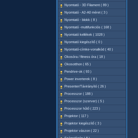
Nyomtató - 3D Filament ( 89 )
Nyomtató - A2-A0 méret ( 3 )
Nyomtató - blokk ( 8 )
Nyomtató -multifunkciós ( 168 )
Nyomtató kellékek ( 1028 )
Nyomtató kiegészítő ( 0 )
Nyomtató-címke-vonalkód ( 40 )
Okosóra / fitness óra ( 18 )
Okosotthon ( 65 )
Pendrive-ok ( 93 )
Power inverterek ( 8 )
Presenter/Távirányító ( 26 )
Processzor ( 188 )
Processzor (szerver) ( 5 )
Processzor hűtő ( 223 )
Projektor ( 117 )
Projektor kiegészítő ( 3 )
Projektor vászon ( 22 )