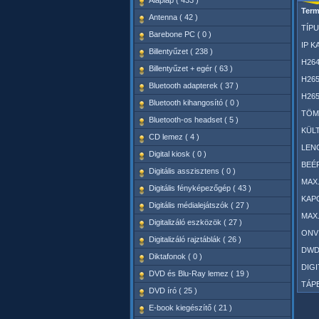
Alaplap ( 433 )
Term
Antenna ( 42 )
TÍPU
Barebone PC ( 0 )
IP K
Billentyűzet ( 238 )
H264
Billentyűzet + egér ( 63 )
H265
Bluetooth adapterek ( 37 )
H265
Bluetooth kihangosító ( 0 )
TÖMÖ
Bluetooth-os headset ( 5 )
KÜLT
CD lemez ( 4 )
LENC
Digital kiosk ( 0 )
BEÉP
Digitális asszisztens ( 0 )
MAX.
Digitális fényképezőgép ( 43 )
KAP
Digitális médialejátszók ( 27 )
MAX.
Digitalizáló eszközök ( 27 )
ONVI
Digitalizáló rajztáblák ( 26 )
DWD
Diktafonok ( 0 )
DIGI
DVD és Blu-Ray lemez ( 19 )
TÁPE
DVD író ( 25 )
E-book kiegészítő ( 21 )