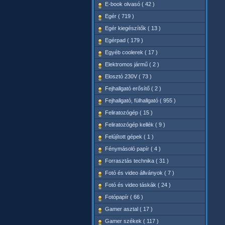
E-book olvasó ( 42 )
Egér ( 719 )
Egér kiegészítők ( 13 )
Egérpad ( 179 )
Egyéb coolerek ( 17 )
Elektromos jármű ( 2 )
Elosztó 230V ( 73 )
Fejhallgató erősítő ( 2 )
Fejhallgató, fülhallgató ( 955 )
Feliratozógép ( 15 )
Feliratozógép kellék ( 9 )
Felújított gépek ( 1 )
Fénymásoló papír ( 4 )
Forrasztás technika ( 31 )
Fotó és video állványok ( 7 )
Fotó és video táskák ( 24 )
Fotópapír ( 66 )
Gamer asztal ( 17 )
Gamer székek ( 117 )