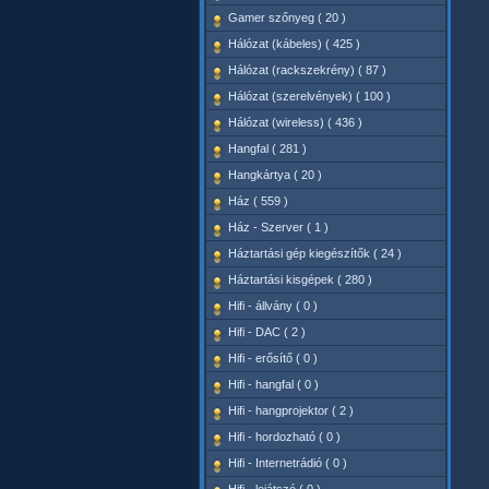
Gamer szőnyeg ( 20 )
Hálózat (kábeles) ( 425 )
Hálózat (rackszekrény) ( 87 )
Hálózat (szerelvények) ( 100 )
Hálózat (wireless) ( 436 )
Hangfal ( 281 )
Hangkártya ( 20 )
Ház ( 559 )
Ház - Szerver ( 1 )
Háztartási gép kiegészítők ( 24 )
Háztartási kisgépek ( 280 )
Hifi - állvány ( 0 )
Hifi - DAC ( 2 )
Hifi - erősítő ( 0 )
Hifi - hangfal ( 0 )
Hifi - hangprojektor ( 2 )
Hifi - hordozható ( 0 )
Hifi - Internetrádió ( 0 )