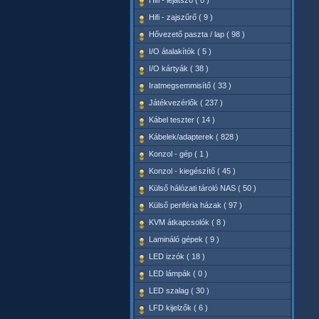
Hifi - lejátszó ( 0 )
Hifi - zajszűrő ( 9 )
Hővezető paszta / lap ( 98 )
I/O átalakítók ( 5 )
I/O kártyák ( 38 )
Iratmegsemmisítő ( 33 )
Játékvezérlők ( 237 )
Kábel teszter ( 14 )
Kábelek/adapterek ( 828 )
Konzol - gép ( 1 )
Konzol - kiegészítő ( 45 )
Külső hálózati tároló NAS ( 50 )
Külső periféria házak ( 97 )
KVM átkapcsolók ( 8 )
Lamináló gépek ( 9 )
LED izzók ( 18 )
LED lámpák ( 0 )
LED szalag ( 30 )
LFD kijelzők ( 6 )