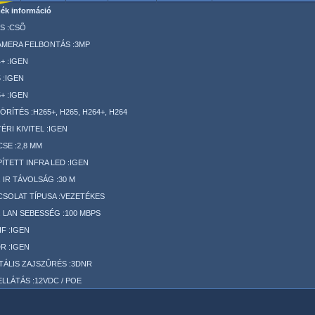
ék információ
S :CSÕ
AMERA FELBONTÁS :3MP
+ :IGEN
 :IGEN
+ :IGEN
RÍTÉS :H265+, H265, H264+, H264
ÉRI KIVITEL :IGEN
SE :2,8 MM
ÍTETT INFRA LED :IGEN
 IR TÁVOLSÁG :30 M
CSOLAT TÍPUSA :VEZETÉKES
 LAN SEBESSÉG :100 MBPS
F :IGEN
R :IGEN
TÁLIS ZAJSZÛRÉS :3DNR
LLÁTÁS :12VDC / POE