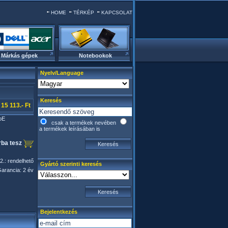
HOME
TÉRKÉP
KAPCSOLAT
Márkás gépek
Notebookok
Nyelv/Language
Keresés
15 113.- Ft
oE
csak a termékek nevében
a termékek leírásában is
ba tesz
2.: rendelhető
Gyártó szerinti keresés
arancia: 2 év
Bejelentkezés