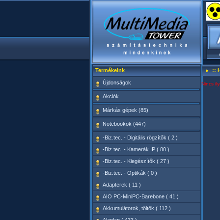
Termékeink
:: 
Újdonságok
Nincs il
Akciók
Márkás gépek (85)
Notebookok (447)
-Biz.tec. - Digitális rögzítők ( 2 )
-Biz.tec. - Kamerák IP ( 80 )
-Biz.tec. - Kiegészítők ( 27 )
-Biz.tec. - Optikák ( 0 )
Adapterek ( 11 )
AIO PC-MiniPC-Barebone ( 41 )
Akkumulátorok, töltők ( 112 )