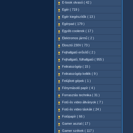
E-book olvasó ( 42 )
Egér ( 719 )
Egér kiegészítők ( 13 )
Egérpad ( 179 )
Egyéb coolerek ( 17 )
Elektromos jármű ( 2 )
Elosztó 230V ( 73 )
Fejhallgató erősítő ( 2 )
Fejhallgató, fülhallgató ( 955 )
Feliratozógép ( 15 )
Feliratozógép kellék ( 9 )
Felújított gépek ( 1 )
Fénymásoló papír ( 4 )
Forrasztás technika ( 31 )
Fotó és video állványok ( 7 )
Fotó és video táskák ( 24 )
Fotópapír ( 66 )
Gamer asztal ( 17 )
Gamer székek ( 117 )