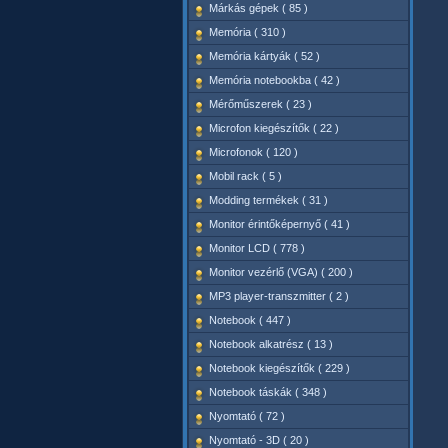
Márkás gépek ( 85 )
Memória ( 310 )
Memória kártyák ( 52 )
Memória notebookba ( 42 )
Mérőműszerek ( 23 )
Microfon kiegészítők ( 22 )
Microfonok ( 120 )
Mobil rack ( 5 )
Modding termékek ( 31 )
Monitor érintőképernyő ( 41 )
Monitor LCD ( 778 )
Monitor vezérlő (VGA) ( 200 )
MP3 player-transzmitter ( 2 )
Notebook ( 447 )
Notebook alkatrész ( 13 )
Notebook kiegészítők ( 229 )
Notebook táskák ( 348 )
Nyomtató ( 72 )
Nyomtató - 3D ( 20 )