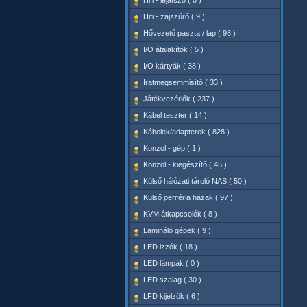
Hifi - lejátszó ( 0 )
Hifi - zajszűrő ( 9 )
Hővezető paszta / lap ( 98 )
I/O átalakítók ( 5 )
I/O kártyák ( 38 )
Iratmegsemmisítő ( 33 )
Játékvezérlők ( 237 )
Kábel teszter ( 14 )
Kábelek/adapterek ( 828 )
Konzol - gép ( 1 )
Konzol - kiegészítő ( 45 )
Külső hálózati tároló NAS ( 50 )
Külső periféria házak ( 97 )
KVM átkapcsolók ( 8 )
Lamináló gépek ( 9 )
LED izzók ( 18 )
LED lámpák ( 0 )
LED szalag ( 30 )
LFD kijelzők ( 6 )