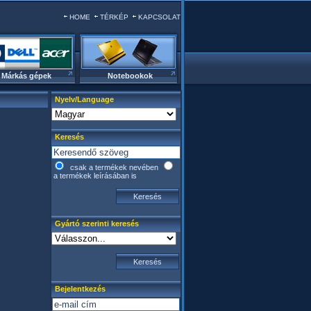
HOME
TÉRKÉP
KAPCSOLAT
Márkás gépek
Notebookok
Nyelv/Language
Keresés
csak a termékek nevében
a termékek leírásában is
Gyártó szerinti keresés
Bejelentkezés