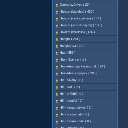
Gamer szőnyeg ( 20 )
Hálózat (kábeles) ( 425 )
Hálózat (rackszekrény) ( 87 )
Hálózat (szerelvények) ( 100 )
Hálózat (wireless) ( 436 )
Hangfal ( 281 )
Hangkártya ( 20 )
Ház ( 559 )
Ház - Szerver ( 1 )
Háztartási gép kiegészítők ( 24 )
Háztartási kisgépek ( 280 )
Hifi - állvány ( 0 )
Hifi - DAC ( 2 )
Hifi - erősítő ( 0 )
Hifi - hangfal ( 0 )
Hifi - hangprojektor ( 2 )
Hifi - hordozható ( 0 )
Hifi - Internetrádió ( 0 )