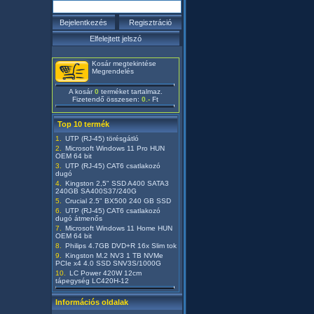
Kosár megtekintése
Megrendelés
A kosár
0
terméket tartalmaz.
Fizetendő összesen:
0.-
Ft
Top 10 termék
UTP (RJ-45) törésgátló
Microsoft Windows 11 Pro HUN
OEM 64 bit
UTP (RJ-45) CAT6 csatlakozó
dugó
Kingston 2,5" SSD A400 SATA3
240GB SA400S37/240G
Crucial 2.5" BX500 240 GB SSD
UTP (RJ-45) CAT6 csatlakozó
dugó átmenős
Microsoft Windows 11 Home HUN
OEM 64 bit
Philips 4.7GB DVD+R 16x Slim tok
Kingston M.2 NV3 1 TB NVMe
PCIe x4 4.0 SSD SNV3S/1000G
LC Power 420W 12cm
tápegység LC420H-12
Információs oldalak