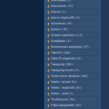
Számológép ( 8 )
Szerszámok ( 73 )
Szerver ( 1 )
Szerver kiegészítők ( 0 )
Szkennerek ( 43 )
Szoftver ( 30 )
Szoftver (operációs r.) ( 5 )
Szolgáltatás ( 3 )
Szünetmentes tápegység ( 177 )
Tábla PC ( 168 )
Tábla PC kiegészítő ( 42 )
Tápegység ( 290 )
Tápegység teszter ( 0 )
Tartók,konzol, állványok ( 349 )
Telefon - asztali ( 20 )
Telefon - kiegészítő ( 30 )
Telefon - mobil ( 4 )
Tisztítószerek ( 26 )
Túlfeszültségvédők ( 32 )