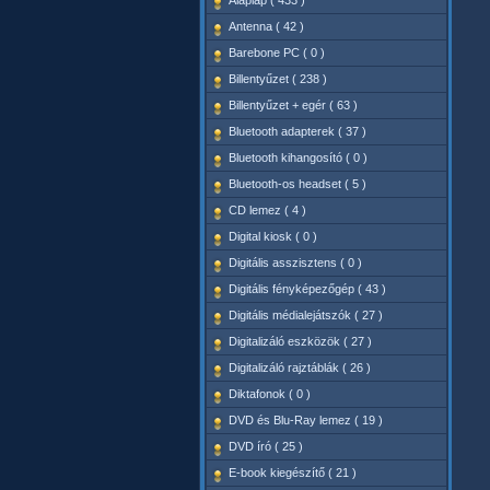
Alaplap ( 433 )
Antenna ( 42 )
Barebone PC ( 0 )
Billentyűzet ( 238 )
Billentyűzet + egér ( 63 )
Bluetooth adapterek ( 37 )
Bluetooth kihangosító ( 0 )
Bluetooth-os headset ( 5 )
CD lemez ( 4 )
Digital kiosk ( 0 )
Digitális asszisztens ( 0 )
Digitális fényképezőgép ( 43 )
Digitális médialejátszók ( 27 )
Digitalizáló eszközök ( 27 )
Digitalizáló rajztáblák ( 26 )
Diktafonok ( 0 )
DVD és Blu-Ray lemez ( 19 )
DVD író ( 25 )
E-book kiegészítő ( 21 )