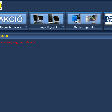
Akciós termékek
Komplett gépek
Gépkonfiguráló
HIBA ::
yen termék, vagy nem elérhető!