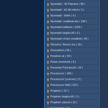
Nyomtató - 3D Filament ( 89 )
Nyomtató - A2-A0 méret ( 3 )
Nyomtató - blokk ( 8 )
Nyomtató -multifunkciós ( 168 )
Nyomtató kellékek ( 1028 )
Nyomtató kiegészítő ( 0 )
Nyomtató-címke-vonalkód ( 40 )
Okosóra / fitness óra ( 18 )
Okosotthon ( 65 )
Pendrive-ok ( 93 )
Power inverterek ( 8 )
Presenter/Távirányító ( 26 )
Processzor ( 188 )
Processzor (szerver) ( 5 )
Processzor hűtő ( 223 )
Projektor ( 117 )
Projektor kiegészítő ( 3 )
Projektor vászon ( 22 )