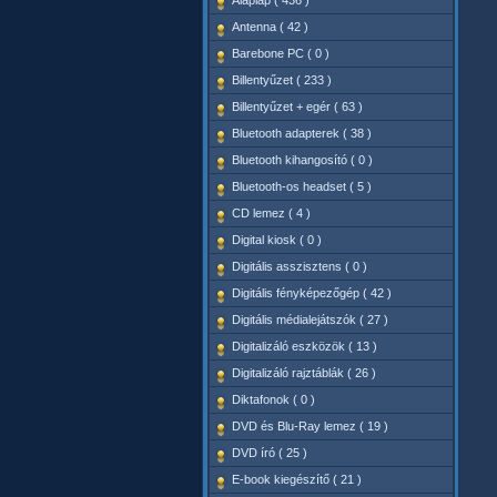
Alaplap ( 436 )
Antenna ( 42 )
Barebone PC ( 0 )
Billentyűzet ( 233 )
Billentyűzet + egér ( 63 )
Bluetooth adapterek ( 38 )
Bluetooth kihangosító ( 0 )
Bluetooth-os headset ( 5 )
CD lemez ( 4 )
Digital kiosk ( 0 )
Digitális asszisztens ( 0 )
Digitális fényképezőgép ( 42 )
Digitális médialejátszók ( 27 )
Digitalizáló eszközök ( 13 )
Digitalizáló rajztáblák ( 26 )
Diktafonok ( 0 )
DVD és Blu-Ray lemez ( 19 )
DVD író ( 25 )
E-book kiegészítő ( 21 )