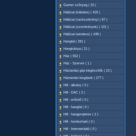
Gamer szőnyeg ( 20 )
Hálózat (kábeles) ( 426 )
Hálózat (rackszekrény) ( 87 )
Hálózat (szerelvények) ( 101 )
Hálózat (wireless) ( 438 )
Hangfal ( 281 )
Hangkártya ( 21 )
Ház ( 552 )
Ház - Szerver ( 1 )
Háztartási gép kiegészítők ( 23 )
Háztartási kisgépek ( 277 )
Hifi - állvány ( 0 )
Hifi - DAC ( 2 )
Hifi - erősítő ( 0 )
Hifi - hangfal ( 0 )
Hifi - hangprojektor ( 2 )
Hifi - hordozható ( 0 )
Hifi - Internetrádió ( 0 )