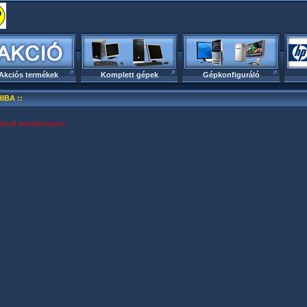
Akciós termékek
Komplett gépek
Gépkonfiguráló
HIBA ::
étező termékcsoport!