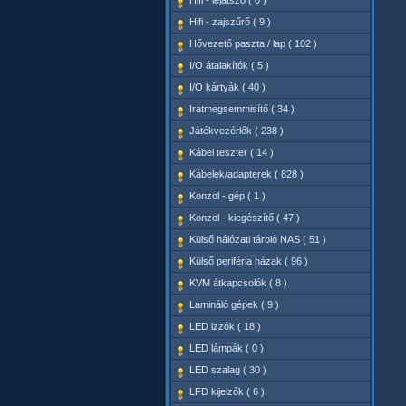
Hifi - lejátszó ( 0 )
Hifi - zajszűrő ( 9 )
Hővezető paszta / lap ( 102 )
I/O átalakítók ( 5 )
I/O kártyák ( 40 )
Iratmegsemmisítő ( 34 )
Játékvezérlők ( 238 )
Kábel teszter ( 14 )
Kábelek/adapterek ( 828 )
Konzol - gép ( 1 )
Konzol - kiegészítő ( 47 )
Külső hálózati tároló NAS ( 51 )
Külső periféria házak ( 96 )
KVM átkapcsolók ( 8 )
Lamináló gépek ( 9 )
LED izzók ( 18 )
LED lámpák ( 0 )
LED szalag ( 30 )
LFD kijelzők ( 6 )