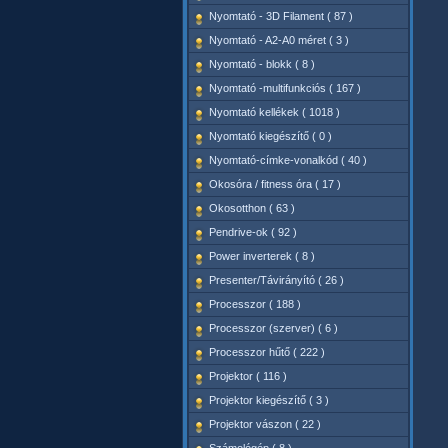
Nyomtató - 3D Filament ( 87 )
Nyomtató - A2-A0 méret ( 3 )
Nyomtató - blokk ( 8 )
Nyomtató -multifunkciós ( 167 )
Nyomtató kellékek ( 1018 )
Nyomtató kiegészítő ( 0 )
Nyomtató-címke-vonalkód ( 40 )
Okosóra / fitness óra ( 17 )
Okosotthon ( 63 )
Pendrive-ok ( 92 )
Power inverterek ( 8 )
Presenter/Távirányító ( 26 )
Processzor ( 188 )
Processzor (szerver) ( 6 )
Processzor hűtő ( 222 )
Projektor ( 116 )
Projektor kiegészítő ( 3 )
Projektor vászon ( 22 )