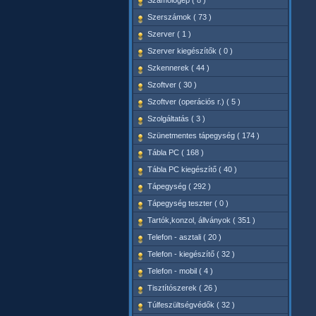
Számológép ( 8 )
Szerszámok ( 73 )
Szerver ( 1 )
Szerver kiegészítők ( 0 )
Szkennerek ( 44 )
Szoftver ( 30 )
Szoftver (operációs r.) ( 5 )
Szolgáltatás ( 3 )
Szünetmentes tápegység ( 174 )
Tábla PC ( 168 )
Tábla PC kiegészítő ( 40 )
Tápegység ( 292 )
Tápegység teszter ( 0 )
Tartók,konzol, állványok ( 351 )
Telefon - asztali ( 20 )
Telefon - kiegészítő ( 32 )
Telefon - mobil ( 4 )
Tisztítószerek ( 26 )
Túlfeszültségvédők ( 32 )