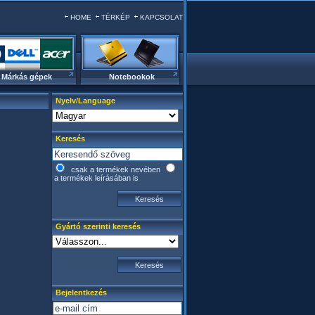
HOME
TÉRKÉP
KAPCSOLAT
Márkás gépek
Notebookok
Nyelv/Language
Keresés
csak a termékek nevében
a termékek leírásában is
Gyártó szerinti keresés
Bejelentkezés