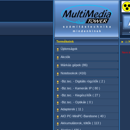
Termékeink
:: 
Újdonságok
Nem l
Akciók
Márkás gépek (86)
Notebookok (416)
-Biz.tec. - Digitális rögzítők ( 2 )
-Biz.tec. - Kamerák IP ( 80 )
-Biz.tec. - Kiegészítők ( 27 )
-Biz.tec. - Optikák ( 0 )
Adapterek ( 11 )
AIO PC-MiniPC-Barebone ( 40 )
Akkumulátorok, töltők ( 113 )