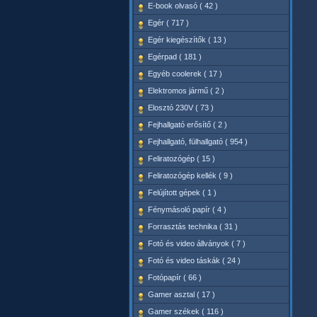
E-book olvasó ( 42 )
Egér ( 717 )
Egér kiegészítők ( 13 )
Egérpad ( 181 )
Egyéb coolerek ( 17 )
Elektromos jármű ( 2 )
Elosztó 230V ( 73 )
Fejhallgató erősítő ( 2 )
Fejhallgató, fülhallgató ( 954 )
Feliratozógép ( 15 )
Feliratozógép kellék ( 9 )
Felújított gépek ( 1 )
Fénymásoló papír ( 4 )
Forrasztás technika ( 31 )
Fotó és video állványok ( 7 )
Fotó és video táskák ( 24 )
Fotópapír ( 66 )
Gamer asztal ( 17 )
Gamer székek ( 116 )