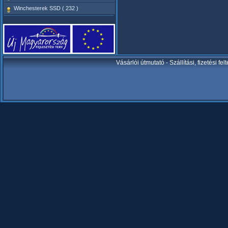
Winchesterek SSD ( 232 )
Vásárlói útmutató
-
Szállítási, fizetési fel