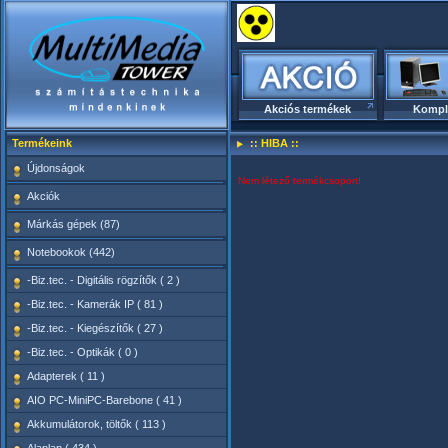
Akciós termékek
Kompl
Termékeink
:: HIBA ::
Újdonságok
Nem létező termékcsoport!
Akciók
Márkás gépek (87)
Notebookok (442)
-Biz.tec. - Digitális rögzítők ( 2 )
-Biz.tec. - Kamerák IP ( 81 )
-Biz.tec. - Kiegészítők ( 27 )
-Biz.tec. - Optikák ( 0 )
Adapterek ( 11 )
AIO PC-MiniPC-Barebone ( 41 )
Akkumulátorok, töltők ( 113 )