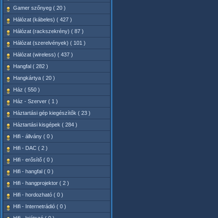
Gamer szőnyeg ( 20 )
Hálózat (kábeles) ( 427 )
Hálózat (rackszekrény) ( 87 )
Hálózat (szerelvények) ( 101 )
Hálózat (wireless) ( 437 )
Hangfal ( 282 )
Hangkártya ( 20 )
Ház ( 550 )
Ház - Szerver ( 1 )
Háztartási gép kiegészítők ( 23 )
Háztartási kisgépek ( 284 )
Hifi - állvány ( 0 )
Hifi - DAC ( 2 )
Hifi - erősítő ( 0 )
Hifi - hangfal ( 0 )
Hifi - hangprojektor ( 2 )
Hifi - hordozható ( 0 )
Hifi - Internetrádió ( 0 )