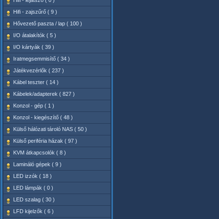
Hifi - lejátszó ( 0 )
Hifi - zajszűrő ( 9 )
Hővezető paszta / lap ( 100 )
I/O átalakítók ( 5 )
I/O kártyák ( 39 )
Iratmegsemmisítő ( 34 )
Játékvezérlők ( 237 )
Kábel teszter ( 14 )
Kábelek/adapterek ( 827 )
Konzol - gép ( 1 )
Konzol - kiegészítő ( 48 )
Külső hálózati tároló NAS ( 50 )
Külső periféria házak ( 97 )
KVM átkapcsolók ( 8 )
Lamináló gépek ( 9 )
LED izzók ( 18 )
LED lámpák ( 0 )
LED szalag ( 30 )
LFD kijelzők ( 6 )