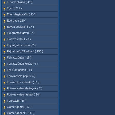
E-book olvasó ( 41 )
Egér ( 719 )
Egér kiegészítők ( 13 )
Egérpad ( 180 )
Egyéb coolerek ( 17 )
Elektromos jármű ( 2 )
Elosztó 230V ( 73 )
Fejhallgató erősítő ( 2 )
Fejhallgató, fülhallgató ( 955 )
Feliratozógép ( 15 )
Feliratozógép kellék ( 9 )
Felújított gépek ( 1 )
Fénymásoló papír ( 4 )
Forrasztás technika ( 31 )
Fotó és video állványok ( 7 )
Fotó és video táskák ( 24 )
Fotópapír ( 66 )
Gamer asztal ( 17 )
Gamer székek ( 117 )