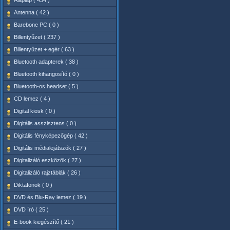
Alaplap ( 434 )
Antenna ( 42 )
Barebone PC ( 0 )
Billentyűzet ( 237 )
Billentyűzet + egér ( 63 )
Bluetooth adapterek ( 38 )
Bluetooth kihangosító ( 0 )
Bluetooth-os headset ( 5 )
CD lemez ( 4 )
Digital kiosk ( 0 )
Digitális asszisztens ( 0 )
Digitális fényképezőgép ( 42 )
Digitális médialejátszók ( 27 )
Digitalizáló eszközök ( 27 )
Digitalizáló rajztáblák ( 26 )
Diktafonok ( 0 )
DVD és Blu-Ray lemez ( 19 )
DVD író ( 25 )
E-book kiegészítő ( 21 )