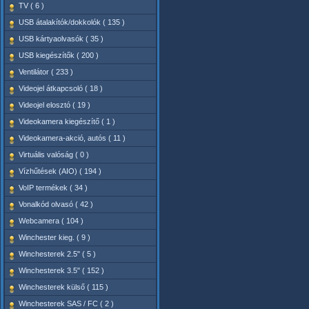
TV ( 6 )
USB átalakítók/dokkolók ( 135 )
USB kártyaolvasók ( 35 )
USB kiegészítők ( 200 )
Ventilátor ( 233 )
Videojel átkapcsoló ( 18 )
Videojel elosztó ( 19 )
Videokamera kiegészítő ( 1 )
Videokamera-akció, autós ( 11 )
Virtuális valóság ( 0 )
Vízhűtések (AIO) ( 194 )
VoIP termékek ( 34 )
Vonalkód olvasó ( 42 )
Webcamera ( 104 )
Winchester kieg. ( 9 )
Winchesterek 2.5" ( 5 )
Winchesterek 3.5" ( 152 )
Winchesterek külső ( 115 )
Winchesterek SAS / FC ( 2 )