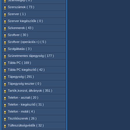
Számológép ( 8 )
Szerszámok ( 73 )
Szerver ( 1 )
Szerver kiegészítők ( 0 )
Szkennerek ( 43 )
Szoftver ( 30 )
Szoftver (operációs r.) ( 5 )
Szolgáltatás ( 3 )
Szünetmentes tápegység ( 177 )
Tábla PC ( 169 )
Tábla PC kiegészítő ( 42 )
Tápegység ( 291 )
Tápegység teszter ( 0 )
Tartók,konzol, állványok ( 351 )
Telefon - asztali ( 20 )
Telefon - kiegészítő ( 31 )
Telefon - mobil ( 4 )
Tisztítószerek ( 26 )
Túlfeszültségvédők ( 32 )