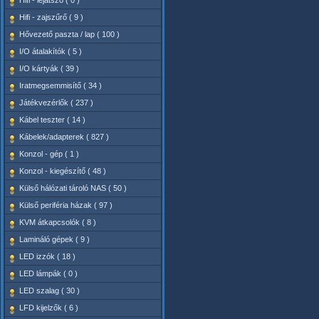
Hifi - lejátszó ( 0 )
Hifi - zajszűrő ( 9 )
Hővezető paszta / lap ( 100 )
I/O átalakítók ( 5 )
I/O kártyák ( 39 )
Iratmegsemmisítő ( 34 )
Játékvezérlők ( 237 )
Kábel teszter ( 14 )
Kábelek/adapterek ( 827 )
Konzol - gép ( 1 )
Konzol - kiegészítő ( 48 )
Külső hálózati tároló NAS ( 50 )
Külső periféria házak ( 97 )
KVM átkapcsolók ( 8 )
Lamináló gépek ( 9 )
LED izzók ( 18 )
LED lámpák ( 0 )
LED szalag ( 30 )
LFD kijelzők ( 6 )