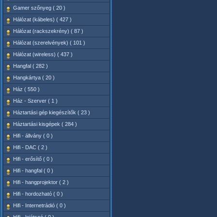
Gamer szőnyeg ( 20 )
Hálózat (kábeles) ( 427 )
Hálózat (rackszekrény) ( 87 )
Hálózat (szerelvények) ( 101 )
Hálózat (wireless) ( 437 )
Hangfal ( 282 )
Hangkártya ( 20 )
Ház ( 550 )
Ház - Szerver ( 1 )
Háztartási gép kiegészítők ( 23 )
Háztartási kisgépek ( 284 )
Hifi - állvány ( 0 )
Hifi - DAC ( 2 )
Hifi - erősítő ( 0 )
Hifi - hangfal ( 0 )
Hifi - hangprojektor ( 2 )
Hifi - hordozható ( 0 )
Hifi - Internetrádió ( 0 )