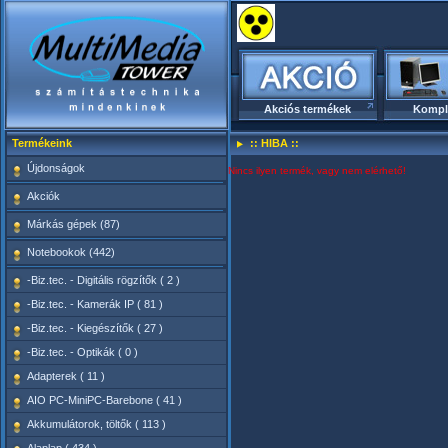
Akciós termékek
Kompl
Termékeink
:: HIBA ::
Újdonságok
Nincs ilyen termék, vagy nem elérhető!
Akciók
Márkás gépek (87)
Notebookok (442)
-Biz.tec. - Digitális rögzítők ( 2 )
-Biz.tec. - Kamerák IP ( 81 )
-Biz.tec. - Kiegészítők ( 27 )
-Biz.tec. - Optikák ( 0 )
Adapterek ( 11 )
AIO PC-MiniPC-Barebone ( 41 )
Akkumulátorok, töltők ( 113 )