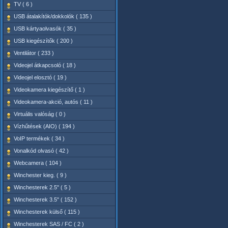
TV ( 6 )
USB átalakítók/dokkolók ( 135 )
USB kártyaolvasók ( 35 )
USB kiegészítők ( 200 )
Ventilátor ( 233 )
Videojel átkapcsoló ( 18 )
Videojel elosztó ( 19 )
Videokamera kiegészítő ( 1 )
Videokamera-akció, autós ( 11 )
Virtuális valóság ( 0 )
Vízhűtések (AIO) ( 194 )
VoIP termékek ( 34 )
Vonalkód olvasó ( 42 )
Webcamera ( 104 )
Winchester kieg. ( 9 )
Winchesterek 2.5" ( 5 )
Winchesterek 3.5" ( 152 )
Winchesterek külső ( 115 )
Winchesterek SAS / FC ( 2 )