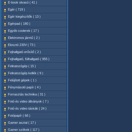
E-book olvasó ( 41 )
Egér ( 719 )
Egér kiegészítők ( 13 )
Egérpad ( 180 )
Egyéb coolerek ( 17 )
Elektromos jármű ( 2 )
Elosztó 230V ( 73 )
Fejhallgató erősítő ( 2 )
Fejhallgató, fülhallgató ( 955 )
Feliratozógép ( 15 )
Feliratozógép kellék ( 9 )
Felújított gépek ( 1 )
Fénymásoló papír ( 4 )
Forrasztás technika ( 31 )
Fotó és video állványok ( 7 )
Fotó és video táskák ( 24 )
Fotópapír ( 66 )
Gamer asztal ( 17 )
Gamer székek ( 117 )