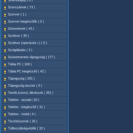
Számológép ( 8 )
Szerszámok ( 73 )
Szerver ( 1 )
Szerver kiegészítők ( 0 )
Szkennerek ( 43 )
Szoftver ( 30 )
Szoftver (operációs r.) ( 5 )
Szolgáltatás ( 3 )
Szünetmentes tápegység ( 177 )
Tábla PC ( 169 )
Tábla PC kiegészítő ( 42 )
Tápegység ( 291 )
Tápegység teszter ( 0 )
Tartók,konzol, állványok ( 351 )
Telefon - asztali ( 20 )
Telefon - kiegészítő ( 31 )
Telefon - mobil ( 4 )
Tisztítószerek ( 26 )
Túlfeszültségvédők ( 32 )