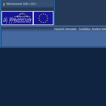
Winchesterek SSD ( 232 )
Vásárlói útmutató
-
Szállítási, fizetési fel