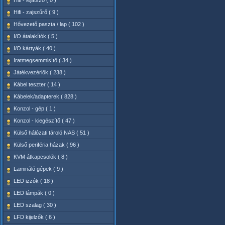
Hifi - lejátszó ( 0 )
Hifi - zajszűrő ( 9 )
Hővezető paszta / lap ( 102 )
I/O átalakítók ( 5 )
I/O kártyák ( 40 )
Iratmegsemmisítő ( 34 )
Játékvezérlők ( 238 )
Kábel teszter ( 14 )
Kábelek/adapterek ( 828 )
Konzol - gép ( 1 )
Konzol - kiegészítő ( 47 )
Külső hálózati tároló NAS ( 51 )
Külső periféria házak ( 96 )
KVM átkapcsolók ( 8 )
Lamináló gépek ( 9 )
LED izzók ( 18 )
LED lámpák ( 0 )
LED szalag ( 30 )
LFD kijelzők ( 6 )