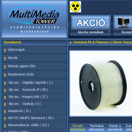
Akciós termékek
Kompl
Termékeink
Gembird PLA Filament 1.75mm Transp
Újdonságok
Akciók
Márkás gépek (86)
Notebookok (416)
-Biz.tec. - Digitális rögzítők ( 2 )
-Biz.tec. - Kamerák IP ( 80 )
-Biz.tec. - Kiegészítők ( 27 )
-Biz.tec. - Optikák ( 0 )
Adapterek ( 11 )
AIO PC-MiniPC-Barebone ( 40 )
Akkumulátorok, töltők ( 113 )
Termék
Technikai
Képek a
Gara
információ
információ
termékről
inf