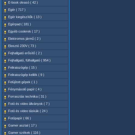
E-book olvasó ( 42 )
Egér ( 717 )
Egér kiegészítők ( 13 )
Egérpad ( 181 )
Egyéb coolerek ( 17 )
Elektromos jármű ( 2 )
Elosztó 230V ( 73 )
Fejhallgató erősítő ( 2 )
Fejhallgató, fülhallgató ( 954 )
Feliratozógép ( 15 )
Feliratozógép kellék ( 9 )
Felújított gépek ( 1 )
Fénymásoló papír ( 4 )
Forrasztás technika ( 31 )
Fotó és video állványok ( 7 )
Fotó és video táskák ( 24 )
Fotópapír ( 66 )
Gamer asztal ( 17 )
Gamer székek ( 116 )