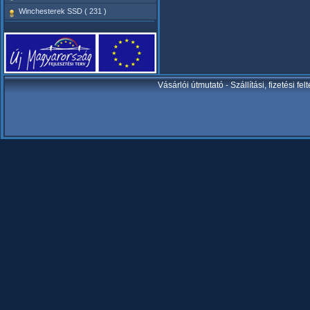
Winchesterek SSD ( 231 )
Vásárlói útmutató
-
Szállítási, fizetési fel