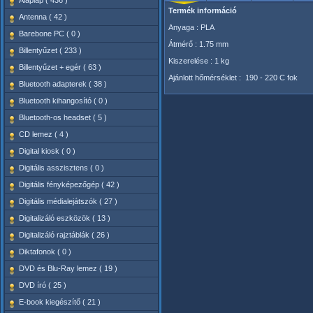
Alaplap ( 436 )
Termék információ
Antenna ( 42 )
Anyaga : PLA
Barebone PC ( 0 )
Átmérő : 1.75 mm
Billentyűzet ( 233 )
Kiszerelése : 1 kg
Billentyűzet + egér ( 63 )
Ajánlott hőmérséklet : 190 - 220 C fok
Bluetooth adapterek ( 38 )
Bluetooth kihangosító ( 0 )
Bluetooth-os headset ( 5 )
CD lemez ( 4 )
Digital kiosk ( 0 )
Digitális asszisztens ( 0 )
Digitális fényképezőgép ( 42 )
Digitális médialejátszók ( 27 )
Digitalizáló eszközök ( 13 )
Digitalizáló rajztáblák ( 26 )
Diktafonok ( 0 )
DVD és Blu-Ray lemez ( 19 )
DVD író ( 25 )
E-book kiegészítő ( 21 )