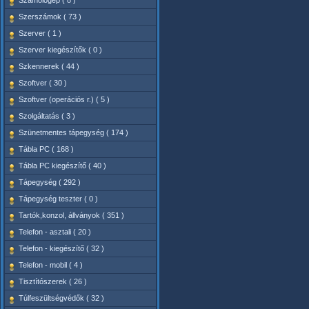
Számológép ( 8 )
Szerszámok ( 73 )
Szerver ( 1 )
Szerver kiegészítők ( 0 )
Szkennerek ( 44 )
Szoftver ( 30 )
Szoftver (operációs r.) ( 5 )
Szolgáltatás ( 3 )
Szünetmentes tápegység ( 174 )
Tábla PC ( 168 )
Tábla PC kiegészítő ( 40 )
Tápegység ( 292 )
Tápegység teszter ( 0 )
Tartók,konzol, állványok ( 351 )
Telefon - asztali ( 20 )
Telefon - kiegészítő ( 32 )
Telefon - mobil ( 4 )
Tisztítószerek ( 26 )
Túlfeszültségvédők ( 32 )