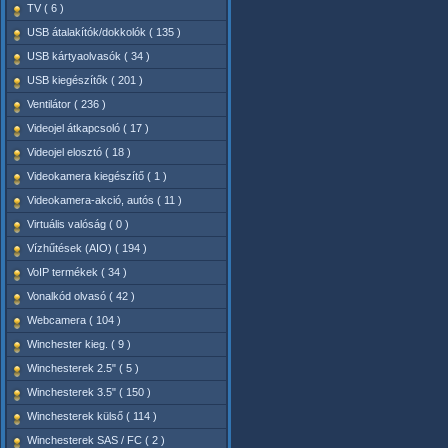
TV ( 6 )
USB átalakítók/dokkolók ( 135 )
USB kártyaolvasók ( 34 )
USB kiegészítők ( 201 )
Ventilátor ( 236 )
Videojel átkapcsoló ( 17 )
Videojel elosztó ( 18 )
Videokamera kiegészítő ( 1 )
Videokamera-akció, autós ( 11 )
Virtuális valóság ( 0 )
Vízhűtések (AIO) ( 194 )
VoIP termékek ( 34 )
Vonalkód olvasó ( 42 )
Webcamera ( 104 )
Winchester kieg. ( 9 )
Winchesterek 2.5" ( 5 )
Winchesterek 3.5" ( 150 )
Winchesterek külső ( 114 )
Winchesterek SAS / FC ( 2 )