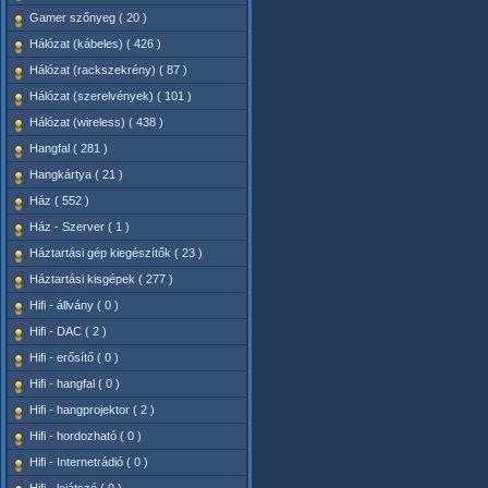
Gamer szőnyeg ( 20 )
Hálózat (kábeles) ( 426 )
Hálózat (rackszekrény) ( 87 )
Hálózat (szerelvények) ( 101 )
Hálózat (wireless) ( 438 )
Hangfal ( 281 )
Hangkártya ( 21 )
Ház ( 552 )
Ház - Szerver ( 1 )
Háztartási gép kiegészítők ( 23 )
Háztartási kisgépek ( 277 )
Hifi - állvány ( 0 )
Hifi - DAC ( 2 )
Hifi - erősítő ( 0 )
Hifi - hangfal ( 0 )
Hifi - hangprojektor ( 2 )
Hifi - hordozható ( 0 )
Hifi - Internetrádió ( 0 )