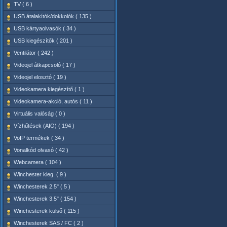
TV ( 6 )
USB átalakítók/dokkolók ( 135 )
USB kártyaolvasók ( 34 )
USB kiegészítők ( 201 )
Ventilátor ( 242 )
Videojel átkapcsoló ( 17 )
Videojel elosztó ( 19 )
Videokamera kiegészítő ( 1 )
Videokamera-akció, autós ( 11 )
Virtuális valóság ( 0 )
Vízhűtések (AIO) ( 194 )
VoIP termékek ( 34 )
Vonalkód olvasó ( 42 )
Webcamera ( 104 )
Winchester kieg. ( 9 )
Winchesterek 2.5" ( 5 )
Winchesterek 3.5" ( 154 )
Winchesterek külső ( 115 )
Winchesterek SAS / FC ( 2 )