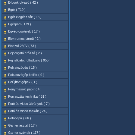
E-book olvasó ( 42 )
Egér ( 719 )
Egér kiegészítők ( 13 )
Egérpad ( 179 )
Egyéb coolerek ( 17 )
Elektromos jármű ( 2 )
Elosztó 230V ( 73 )
Fejhallgató erősítő ( 2 )
Fejhallgató, fülhallgató ( 955 )
Feliratozógép ( 15 )
Feliratozógép kellék ( 9 )
Felújított gépek ( 1 )
Fénymásoló papír ( 4 )
Forrasztás technika ( 31 )
Fotó és video állványok ( 7 )
Fotó és video táskák ( 24 )
Fotópapír ( 66 )
Gamer asztal ( 17 )
Gamer székek ( 117 )