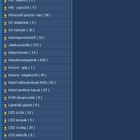
Hifi - lejátszó ( 0 )
Hifi - zajszűrő ( 9 )
Hővezető paszta / lap ( 98 )
I/O átalakítók ( 5 )
I/O kártyák ( 38 )
Iratmegsemmisítő ( 33 )
Játékvezérlők ( 237 )
Kábel teszter ( 14 )
Kábelek/adapterek ( 828 )
Konzol - gép ( 1 )
Konzol - kiegészítő ( 45 )
Külső hálózati tároló NAS ( 50 )
Külső periféria házak ( 97 )
KVM átkapcsolók ( 8 )
Lamináló gépek ( 9 )
LED izzók ( 18 )
LED lámpák ( 0 )
LED szalag ( 30 )
LFD kijelzők ( 6 )