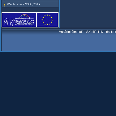
Winchesterek SSD ( 231 )
Vásárlói útmutató
-
Szállítási, fizetési fel