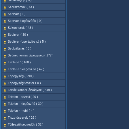
Számológép ( 8 )
Szerszámok ( 73 )
Szerver ( 1 )
Szerver kiegészítők ( 0 )
Szkennerek ( 43 )
Szoftver ( 30 )
Szoftver (operációs r.) ( 5 )
Szolgáltatás ( 3 )
Szünetmentes tápegység ( 177 )
Tábla PC ( 168 )
Tábla PC kiegészítő ( 42 )
Tápegység ( 290 )
Tápegység teszter ( 0 )
Tartók,konzol, állványok ( 349 )
Telefon - asztali ( 20 )
Telefon - kiegészítő ( 30 )
Telefon - mobil ( 4 )
Tisztítószerek ( 26 )
Túlfeszültségvédők ( 32 )