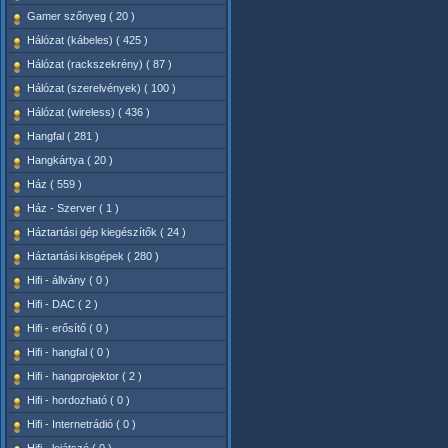
Gamer szőnyeg ( 20 )
Hálózat (kábeles) ( 425 )
Hálózat (rackszekrény) ( 87 )
Hálózat (szerelvények) ( 100 )
Hálózat (wireless) ( 436 )
Hangfal ( 281 )
Hangkártya ( 20 )
Ház ( 559 )
Ház - Szerver ( 1 )
Háztartási gép kiegészítők ( 24 )
Háztartási kisgépek ( 280 )
Hifi - állvány ( 0 )
Hifi - DAC ( 2 )
Hifi - erősítő ( 0 )
Hifi - hangfal ( 0 )
Hifi - hangprojektor ( 2 )
Hifi - hordozható ( 0 )
Hifi - Internetrádió ( 0 )