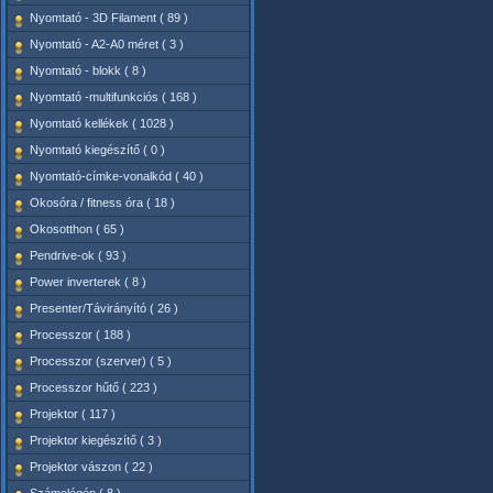
Nyomtató - 3D Filament ( 89 )
Nyomtató - A2-A0 méret ( 3 )
Nyomtató - blokk ( 8 )
Nyomtató -multifunkciós ( 168 )
Nyomtató kellékek ( 1028 )
Nyomtató kiegészítő ( 0 )
Nyomtató-címke-vonalkód ( 40 )
Okosóra / fitness óra ( 18 )
Okosotthon ( 65 )
Pendrive-ok ( 93 )
Power inverterek ( 8 )
Presenter/Távirányító ( 26 )
Processzor ( 188 )
Processzor (szerver) ( 5 )
Processzor hűtő ( 223 )
Projektor ( 117 )
Projektor kiegészítő ( 3 )
Projektor vászon ( 22 )