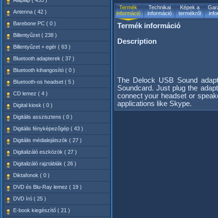
Alaplap ( 433 )
Termék
Technikai
Képek a
Gara
Antenna ( 42 )
információ
információ
termékről
inf
Barebone PC ( 0 )
Termék információ
Billentyűzet ( 238 )
Description
Billentyűzet + egér ( 63 )
Bluetooth adapterek ( 37 )
Bluetooth kihangosító ( 0 )
The Delock USB Sound adapte
Bluetooth-os headset ( 5 )
Soundcard. Just plug the adapt
CD lemez ( 4 )
connect your headset or speaker 
applications like Skype.
Digital kiosk ( 0 )
Digitális asszisztens ( 0 )
Digitális fényképezőgép ( 43 )
Digitális médialejátszók ( 27 )
Digitalizáló eszközök ( 27 )
Digitalizáló rajztáblák ( 26 )
Diktafonok ( 0 )
DVD és Blu-Ray lemez ( 19 )
DVD író ( 25 )
E-book kiegészítő ( 21 )