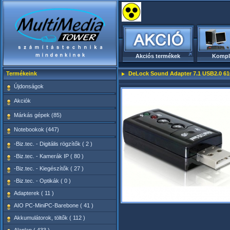
Akciós termékek
Kompl
Termékeink
DeLock Sound Adapter 7.1 USB2.0 61
Újdonságok
Akciók
Márkás gépek (85)
Notebookok (447)
-Biz.tec. - Digitális rögzítők ( 2 )
-Biz.tec. - Kamerák IP ( 80 )
-Biz.tec. - Kiegészítők ( 27 )
-Biz.tec. - Optikák ( 0 )
Adapterek ( 11 )
AIO PC-MiniPC-Barebone ( 41 )
Akkumulátorok, töltők ( 112 )