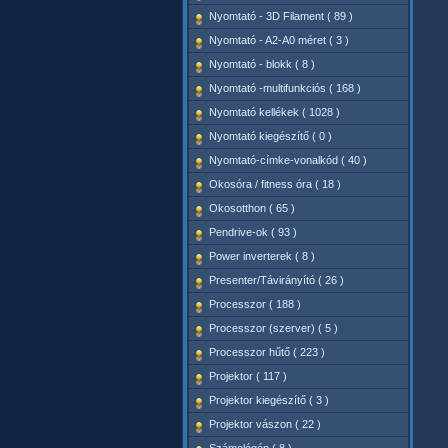
Nyomtató - 3D Filament ( 89 )
Nyomtató - A2-A0 méret ( 3 )
Nyomtató - blokk ( 8 )
Nyomtató -multifunkciós ( 168 )
Nyomtató kellékek ( 1028 )
Nyomtató kiegészítő ( 0 )
Nyomtató-címke-vonalkód ( 40 )
Okosóra / fitness óra ( 18 )
Okosotthon ( 65 )
Pendrive-ok ( 93 )
Power inverterek ( 8 )
Presenter/Távirányító ( 26 )
Processzor ( 188 )
Processzor (szerver) ( 5 )
Processzor hűtő ( 223 )
Projektor ( 117 )
Projektor kiegészítő ( 3 )
Projektor vászon ( 22 )