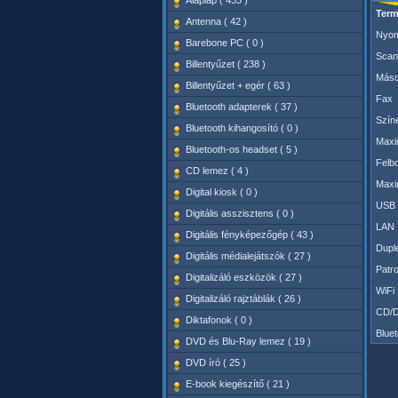
Alaplap ( 433 )
Term
Antenna ( 42 )
Nyom
Barebone PC ( 0 )
Scan
Billentyűzet ( 238 )
Máso
Billentyűzet + egér ( 63 )
Fax
Bluetooth adapterek ( 37 )
Szín
Bluetooth kihangosító ( 0 )
Maxi
Bluetooth-os headset ( 5 )
Felb
CD lemez ( 4 )
Maxi
Digital kiosk ( 0 )
USB 
Digitális asszisztens ( 0 )
LAN
Digitális fényképezőgép ( 43 )
Dupl
Digitális médialejátszók ( 27 )
Patr
Digitalizáló eszközök ( 27 )
WiFi
Digitalizáló rajztáblák ( 26 )
CD/
Diktafonok ( 0 )
Blue
DVD és Blu-Ray lemez ( 19 )
DVD író ( 25 )
E-book kiegészítő ( 21 )