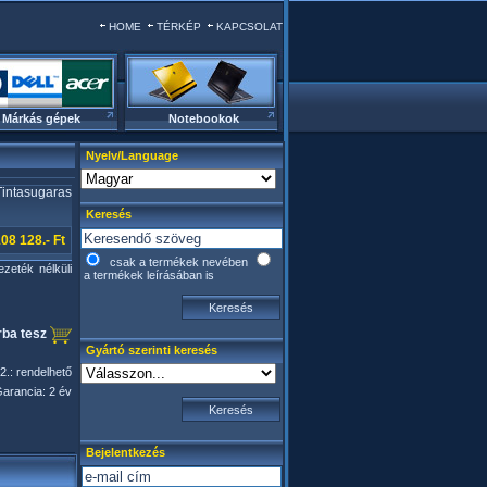
HOME
TÉRKÉP
KAPCSOLAT
Márkás gépek
Notebookok
Nyelv/Language
tasugaras
Keresés
08 128.- Ft
csak a termékek nevében
ezeték nélküli
a termékek leírásában is
ba tesz
Gyártó szerinti keresés
2.: rendelhető
arancia: 2 év
Bejelentkezés