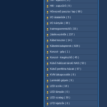
Hifi - lejátszó ( 0 )
Hifi - zajszűrő ( 9 )
Hővezető paszta / lap ( 98 )
I/O átalakítók ( 5 )
I/O kártyák ( 38 )
Iratmegsemmisítő ( 33 )
Játékvezérlők ( 237 )
Kábel teszter ( 14 )
Kábelek/adapterek ( 828 )
Konzol - gép ( 1 )
Konzol - kiegészítő ( 45 )
Külső hálózati tároló NAS ( 50 )
Külső periféria házak ( 97 )
KVM átkapcsolók ( 8 )
Lamináló gépek ( 9 )
LED izzók ( 18 )
LED lámpák ( 0 )
LED szalag ( 30 )
LFD kijelzők ( 6 )