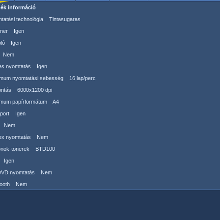
ék információ
tatási technológia Tintasugaras
ner Igen
ló Igen
 Nem
es nyomtatás Igen
mum nyomtatási sebesség 16 lap/perc
ontás 6000x1200 dpi
mum papírformátum A4
port Igen
 Nem
ex nyomtatás Nem
onok-tonerek BTD100
 Igen
DVD nyomtatás Nem
tooth Nem