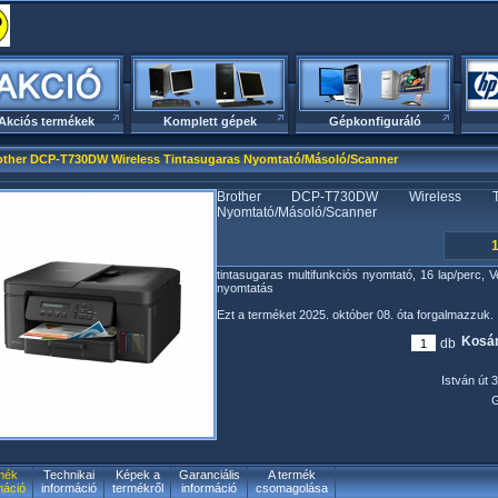
Akciós termékek
Komplett gépek
Gépkonfiguráló
other DCP-T730DW Wireless Tintasugaras Nyomtató/Másoló/Scanner
Brother DCP-T730DW Wireless Tin
Nyomtató/Másoló/Scanner
1
tintasugaras multifunkciós nyomtató, 16 lap/perc, V
nyomtatás
Ezt a terméket 2025. október 08. óta forgalmazzuk.
Kosár
db
István út 3
G
mék
Technikai
Képek a
Garanciális
A termék
máció
információ
termékről
információ
csomagolása