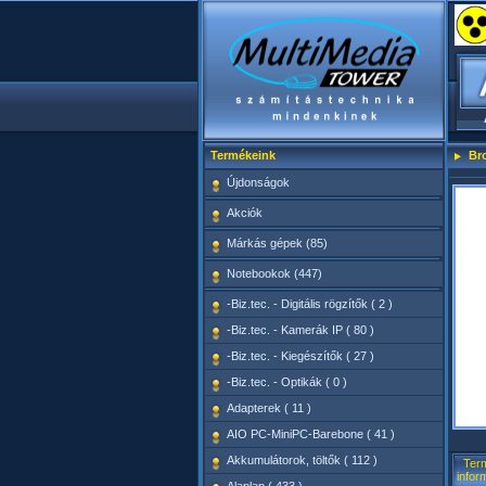
Termékeink
Br
Újdonságok
Akciók
Márkás gépek (85)
Notebookok (447)
-Biz.tec. - Digitális rögzítők ( 2 )
-Biz.tec. - Kamerák IP ( 80 )
-Biz.tec. - Kiegészítők ( 27 )
-Biz.tec. - Optikák ( 0 )
Adapterek ( 11 )
AIO PC-MiniPC-Barebone ( 41 )
Akkumulátorok, töltők ( 112 )
Ter
infor