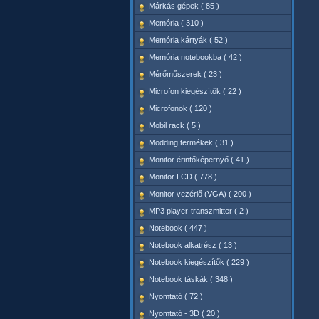
Márkás gépek ( 85 )
Memória ( 310 )
Memória kártyák ( 52 )
Memória notebookba ( 42 )
Mérőműszerek ( 23 )
Microfon kiegészítők ( 22 )
Microfonok ( 120 )
Mobil rack ( 5 )
Modding termékek ( 31 )
Monitor érintőképernyő ( 41 )
Monitor LCD ( 778 )
Monitor vezérlő (VGA) ( 200 )
MP3 player-transzmitter ( 2 )
Notebook ( 447 )
Notebook alkatrész ( 13 )
Notebook kiegészítők ( 229 )
Notebook táskák ( 348 )
Nyomtató ( 72 )
Nyomtató - 3D ( 20 )