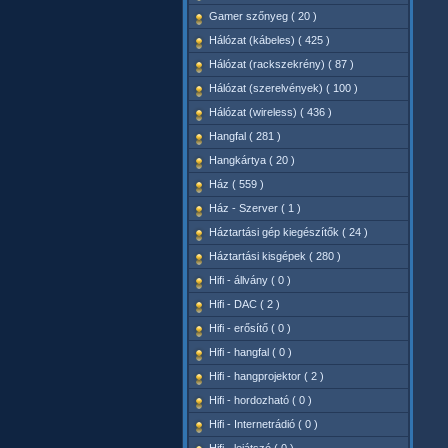
Gamer szőnyeg ( 20 )
Hálózat (kábeles) ( 425 )
Hálózat (rackszekrény) ( 87 )
Hálózat (szerelvények) ( 100 )
Hálózat (wireless) ( 436 )
Hangfal ( 281 )
Hangkártya ( 20 )
Ház ( 559 )
Ház - Szerver ( 1 )
Háztartási gép kiegészítők ( 24 )
Háztartási kisgépek ( 280 )
Hifi - állvány ( 0 )
Hifi - DAC ( 2 )
Hifi - erősítő ( 0 )
Hifi - hangfal ( 0 )
Hifi - hangprojektor ( 2 )
Hifi - hordozható ( 0 )
Hifi - Internetrádió ( 0 )