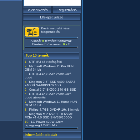
Kosár megtekintése
Megrendelés
A kosár
0
terméket tartalmaz.
Fizetendő összesen:
0.-
Ft
Top 10 termék
UTP (RJ-45) törésgátló
Microsoft Windows 11 Pro HUN
OEM 64 bit
UTP (RJ-45) CAT6 csatlakozó
dugó
Kingston 2,5" SSD A400 SATA3
240GB SA400S37/240G
Crucial 2.5" BX500 240 GB SSD
UTP (RJ-45) CAT6 csatlakozó
dugó átmenős
Microsoft Windows 11 Home HUN
OEM 64 bit
Philips 4.7GB DVD+R 16x Slim tok
Kingston M.2 NV3 1 TB NVMe
PCIe x4 4.0 SSD SNV3S/1000G
LC Power 420W 12cm
tápegység LC420H-12
Információs oldalak