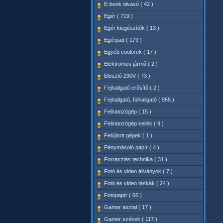
E-book olvasó ( 42 )
Egér ( 719 )
Egér kiegészítők ( 13 )
Egérpad ( 179 )
Egyéb coolerek ( 17 )
Elektromos jármű ( 2 )
Elosztó 230V ( 73 )
Fejhallgató erősítő ( 2 )
Fejhallgató, fülhallgató ( 955 )
Feliratozógép ( 15 )
Feliratozógép kellék ( 9 )
Felújított gépek ( 1 )
Fénymásoló papír ( 4 )
Forrasztás technika ( 31 )
Fotó és video állványok ( 7 )
Fotó és video táskák ( 24 )
Fotópapír ( 66 )
Gamer asztal ( 17 )
Gamer székek ( 117 )