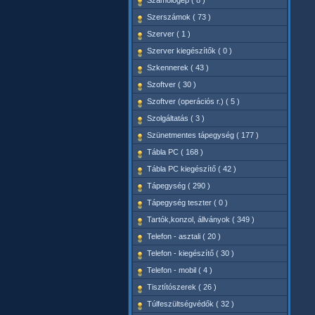
Számológép ( 8 )
Szerszámok ( 73 )
Szerver ( 1 )
Szerver kiegészítők ( 0 )
Szkennerek ( 43 )
Szoftver ( 30 )
Szoftver (operációs r.) ( 5 )
Szolgáltatás ( 3 )
Szünetmentes tápegység ( 177 )
Tábla PC ( 168 )
Tábla PC kiegészítő ( 42 )
Tápegység ( 290 )
Tápegység teszter ( 0 )
Tartók,konzol, állványok ( 349 )
Telefon - asztali ( 20 )
Telefon - kiegészítő ( 30 )
Telefon - mobil ( 4 )
Tisztítószerek ( 26 )
Túlfeszültségvédők ( 32 )