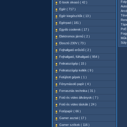
Fol
E-book olvasó ( 42 )
Auto
Egér ( 717 )
Arcd
Téve
Egér kiegészítők ( 13 )
Ren
Egérpad ( 181 )
Tápe
PoE-
Egyéb coolerek ( 17 )
Fog
Elektromos jármű ( 2 )
Műkö
Súly
Elosztó 230V ( 73 )
Fejhallgató erősítő ( 2 )
Fejhallgató, fülhallgató ( 954 )
Feliratozógép ( 15 )
Feliratozógép kellék ( 9 )
Felújított gépek ( 1 )
Fénymásoló papír ( 4 )
Forrasztás technika ( 31 )
Fotó és video állványok ( 7 )
Fotó és video táskák ( 24 )
Fotópapír ( 66 )
Gamer asztal ( 17 )
Gamer székek ( 116 )