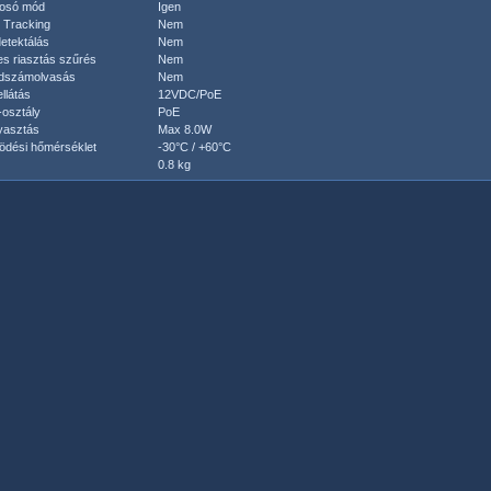
yosó mód
Igen
 Tracking
Nem
etektálás
Nem
s riasztás szűrés
Nem
dszámolvasás
Nem
llátás
12VDC/PoE
osztály
PoE
yasztás
Max 8.0W
dési hőmérséklet
-30°C / +60°C
0.8 kg