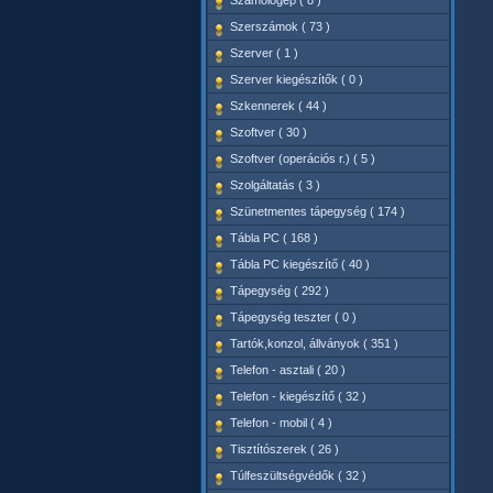
Számológép ( 8 )
Szerszámok ( 73 )
Szerver ( 1 )
Szerver kiegészítők ( 0 )
Szkennerek ( 44 )
Szoftver ( 30 )
Szoftver (operációs r.) ( 5 )
Szolgáltatás ( 3 )
Szünetmentes tápegység ( 174 )
Tábla PC ( 168 )
Tábla PC kiegészítő ( 40 )
Tápegység ( 292 )
Tápegység teszter ( 0 )
Tartók,konzol, állványok ( 351 )
Telefon - asztali ( 20 )
Telefon - kiegészítő ( 32 )
Telefon - mobil ( 4 )
Tisztítószerek ( 26 )
Túlfeszültségvédők ( 32 )