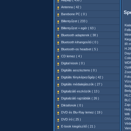
Alaplap ( 436 )
Antenna ( 42 )
Spe
Barebone PC ( 0 )
Billentyűzet ( 233 )
Kial
Billentyűzet + egér ( 63 )
Felb
Mini
Bluetooth adapterek ( 38 )
Kieg
Bluetooth kihangosító ( 0 )
IR m
H.26
Bluetooth-os headset ( 5 )
Day/
CD lemez ( 4 )
Colo
WD
Digital kiosk ( 0 )
Optik
Digitális asszisztens ( 0 )
Zoo
Foku
Digitális fényképezőgép ( 42 )
Vízs
Digitális médialejátszók ( 27 )
Beép
Beép
Digitalizáló eszközök ( 13 )
HLC
Digitalizáló rajztáblák ( 26 )
BLC
Zajc
Diktafonok ( 0 )
Hely
DVD és Blu-Ray lemez ( 19 )
Wifi
ONV
DVD író ( 25 )
Véde
E-book kiegészítő ( 21 )
Vand