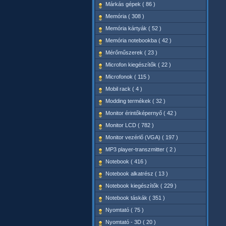
Márkás gépek ( 86 )
Memória ( 308 )
Memória kártyák ( 52 )
Memória notebookba ( 42 )
Mérőműszerek ( 23 )
Microfon kiegészítők ( 22 )
Microfonok ( 115 )
Mobil rack ( 4 )
Modding termékek ( 32 )
Monitor érintőképernyő ( 42 )
Monitor LCD ( 782 )
Monitor vezérlő (VGA) ( 197 )
MP3 player-transzmitter ( 2 )
Notebook ( 416 )
Notebook alkatrész ( 13 )
Notebook kiegészítők ( 229 )
Notebook táskák ( 351 )
Nyomtató ( 75 )
Nyomtató - 3D ( 20 )