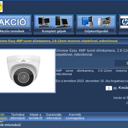
Akciós termékek
Komplett gépek
Gépkonfiguráló
iview Easy 4MP turret dómkamera, 2.8-12mm motoros objektívvel, mikrofonnal
Uniview Easy 4MP turret dómkamera, 2.8-1
objektívvel, mikrofonnal
1
4MP turret dómkamera, 2.8-12mm motoros o
mikrofonnal
Ezt a terméket 2023. december 16. óta forgalmazzu
Kosár
db
István út 3
G
mék
Technikai
Képek a
Garanciális
A termék
máció
információ
termékről
információ
csomagolása
ék információ