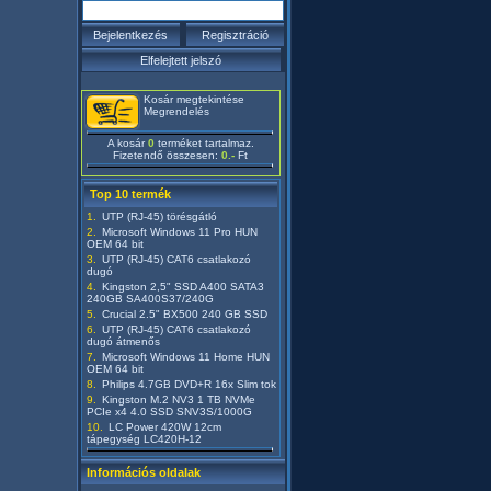
Kosár megtekintése
Megrendelés
A kosár
0
terméket tartalmaz.
Fizetendő összesen:
0.-
Ft
Top 10 termék
UTP (RJ-45) törésgátló
Microsoft Windows 11 Pro HUN
OEM 64 bit
UTP (RJ-45) CAT6 csatlakozó
dugó
Kingston 2,5" SSD A400 SATA3
240GB SA400S37/240G
Crucial 2.5" BX500 240 GB SSD
UTP (RJ-45) CAT6 csatlakozó
dugó átmenős
Microsoft Windows 11 Home HUN
OEM 64 bit
Philips 4.7GB DVD+R 16x Slim tok
Kingston M.2 NV3 1 TB NVMe
PCIe x4 4.0 SSD SNV3S/1000G
LC Power 420W 12cm
tápegység LC420H-12
Információs oldalak