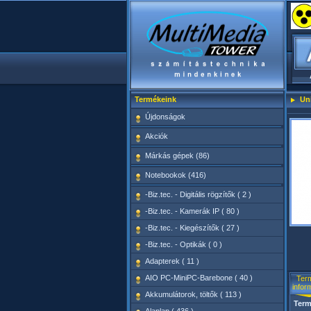
Termékeink
Un
Újdonságok
Akciók
Márkás gépek (86)
Notebookok (416)
-Biz.tec. - Digitális rögzítők ( 2 )
-Biz.tec. - Kamerák IP ( 80 )
-Biz.tec. - Kiegészítők ( 27 )
-Biz.tec. - Optikák ( 0 )
Adapterek ( 11 )
AIO PC-MiniPC-Barebone ( 40 )
Ter
infor
Akkumulátorok, töltők ( 113 )
Term