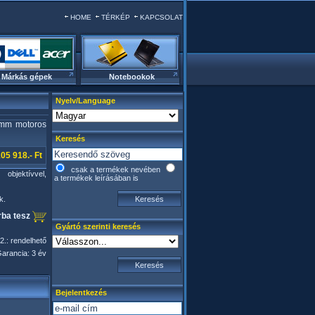
HOME
TÉRKÉP
KAPCSOLAT
Márkás gépek
Notebookok
Nyelv/Language
2mm motoros
Keresés
05 918.- Ft
csak a termékek nevében
bjektívvel,
a termékek leírásában is
k.
ba tesz
Gyártó szerinti keresés
2.: rendelhető
arancia: 3 év
Bejelentkezés