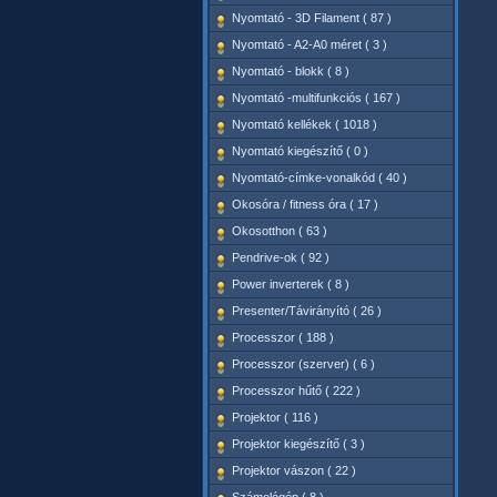
Nyomtató - 3D Filament ( 87 )
Nyomtató - A2-A0 méret ( 3 )
Nyomtató - blokk ( 8 )
Nyomtató -multifunkciós ( 167 )
Nyomtató kellékek ( 1018 )
Nyomtató kiegészítő ( 0 )
Nyomtató-címke-vonalkód ( 40 )
Okosóra / fitness óra ( 17 )
Okosotthon ( 63 )
Pendrive-ok ( 92 )
Power inverterek ( 8 )
Presenter/Távirányító ( 26 )
Processzor ( 188 )
Processzor (szerver) ( 6 )
Processzor hűtő ( 222 )
Projektor ( 116 )
Projektor kiegészítő ( 3 )
Projektor vászon ( 22 )