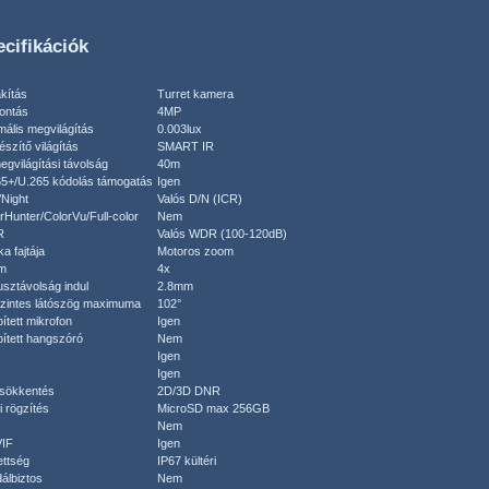
cifikációk
akítás
Turret kamera
ontás
4MP
mális megvilágítás
0.003lux
észítő világítás
SMART IR
egvilágítási távolság
40m
5+/U.265 kódolás támogatás
Igen
Night
Valós D/N (ICR)
rHunter/ColorVu/Full-color
Nem
R
Valós WDR (100-120dB)
a fajtája
Motoros zoom
m
4x
sztávolság indul
2.8mm
zintes látószög maximuma
102°
ített mikrofon
Igen
ített hangszóró
Nem
Igen
Igen
sökkentés
2D/3D DNR
i rögzítés
MicroSD max 256GB
Nem
IF
Igen
ttség
IP67 kültéri
álbiztos
Nem