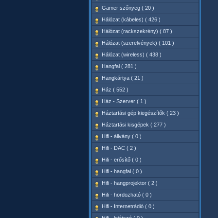
Gamer szőnyeg ( 20 )
Hálózat (kábeles) ( 426 )
Hálózat (rackszekrény) ( 87 )
Hálózat (szerelvények) ( 101 )
Hálózat (wireless) ( 438 )
Hangfal ( 281 )
Hangkártya ( 21 )
Ház ( 552 )
Ház - Szerver ( 1 )
Háztartási gép kiegészítők ( 23 )
Háztartási kisgépek ( 277 )
Hifi - állvány ( 0 )
Hifi - DAC ( 2 )
Hifi - erősítő ( 0 )
Hifi - hangfal ( 0 )
Hifi - hangprojektor ( 2 )
Hifi - hordozható ( 0 )
Hifi - Internetrádió ( 0 )