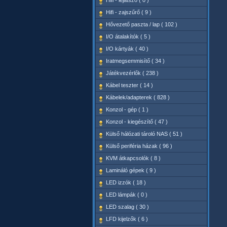
Hifi - lejátszó ( 0 )
Hifi - zajszűrő ( 9 )
Hővezető paszta / lap ( 102 )
I/O átalakítók ( 5 )
I/O kártyák ( 40 )
Iratmegsemmisítő ( 34 )
Játékvezérlők ( 238 )
Kábel teszter ( 14 )
Kábelek/adapterek ( 828 )
Konzol - gép ( 1 )
Konzol - kiegészítő ( 47 )
Külső hálózati tároló NAS ( 51 )
Külső periféria házak ( 96 )
KVM átkapcsolók ( 8 )
Lamináló gépek ( 9 )
LED izzók ( 18 )
LED lámpák ( 0 )
LED szalag ( 30 )
LFD kijelzők ( 6 )