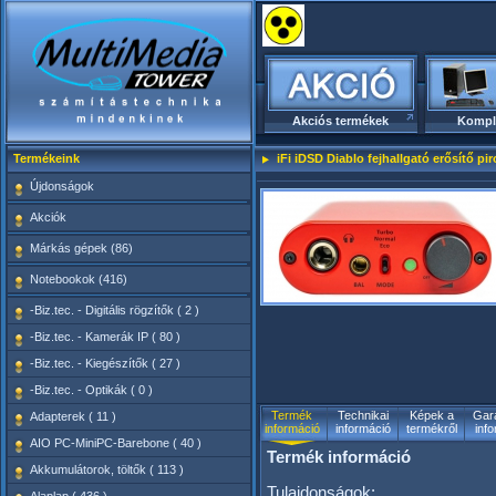
Akciós termékek
Kompl
Termékeink
iFi iDSD Diablo fejhallgató erősítő pir
Újdonságok
Akciók
Márkás gépek (86)
Notebookok (416)
-Biz.tec. - Digitális rögzítők ( 2 )
-Biz.tec. - Kamerák IP ( 80 )
-Biz.tec. - Kiegészítők ( 27 )
-Biz.tec. - Optikák ( 0 )
Termék
Technikai
Képek a
Gara
Adapterek ( 11 )
információ
információ
termékről
inf
AIO PC-MiniPC-Barebone ( 40 )
Termék információ
Akkumulátorok, töltők ( 113 )
Tulajdonságok: