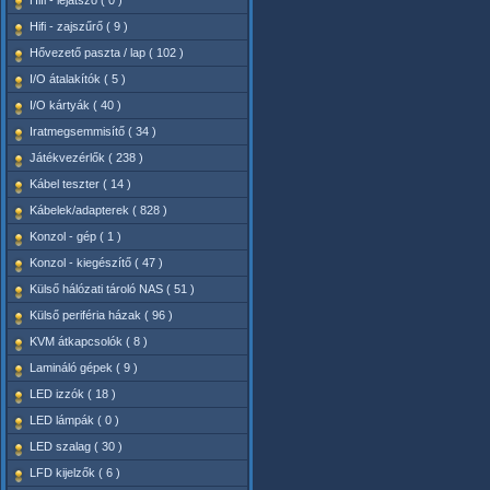
Hifi - lejátszó ( 0 )
Hifi - zajszűrő ( 9 )
Hővezető paszta / lap ( 102 )
I/O átalakítók ( 5 )
I/O kártyák ( 40 )
Iratmegsemmisítő ( 34 )
Játékvezérlők ( 238 )
Kábel teszter ( 14 )
Kábelek/adapterek ( 828 )
Konzol - gép ( 1 )
Konzol - kiegészítő ( 47 )
Külső hálózati tároló NAS ( 51 )
Külső periféria házak ( 96 )
KVM átkapcsolók ( 8 )
Lamináló gépek ( 9 )
LED izzók ( 18 )
LED lámpák ( 0 )
LED szalag ( 30 )
LFD kijelzők ( 6 )