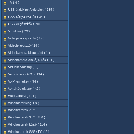
TV ( 6 )
USB átalakítók/dokkolók ( 135 )
USB kártyaolvasók ( 34 )
USB kiegészítők ( 201 )
Ventilátor ( 236 )
Videojel átkapcsoló ( 17 )
Videojel elosztó ( 18 )
Videokamera kiegészítő ( 1 )
Videokamera-akció, autós ( 11 )
Virtuális valóság ( 0 )
Vízhűtések (AIO) ( 194 )
VoIP termékek ( 34 )
Vonalkód olvasó ( 42 )
Webcamera ( 104 )
Winchester kieg. ( 9 )
Winchesterek 2.5" ( 5 )
Winchesterek 3.5" ( 150 )
Winchesterek külső ( 114 )
Winchesterek SAS / FC ( 2 )