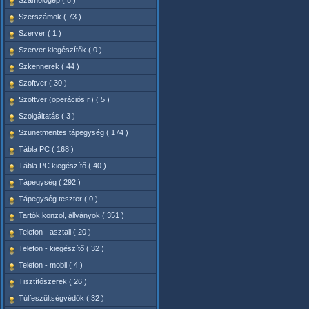
Számológép ( 8 )
Szerszámok ( 73 )
Szerver ( 1 )
Szerver kiegészítők ( 0 )
Szkennerek ( 44 )
Szoftver ( 30 )
Szoftver (operációs r.) ( 5 )
Szolgáltatás ( 3 )
Szünetmentes tápegység ( 174 )
Tábla PC ( 168 )
Tábla PC kiegészítő ( 40 )
Tápegység ( 292 )
Tápegység teszter ( 0 )
Tartók,konzol, állványok ( 351 )
Telefon - asztali ( 20 )
Telefon - kiegészítő ( 32 )
Telefon - mobil ( 4 )
Tisztítószerek ( 26 )
Túlfeszültségvédők ( 32 )