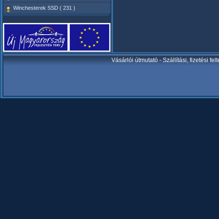
Winchesterek SSD ( 231 )
Vásárlói útmutató
-
Szállítási, fizetési fel