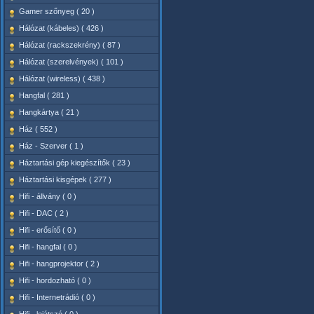
Gamer szőnyeg ( 20 )
Hálózat (kábeles) ( 426 )
Hálózat (rackszekrény) ( 87 )
Hálózat (szerelvények) ( 101 )
Hálózat (wireless) ( 438 )
Hangfal ( 281 )
Hangkártya ( 21 )
Ház ( 552 )
Ház - Szerver ( 1 )
Háztartási gép kiegészítők ( 23 )
Háztartási kisgépek ( 277 )
Hifi - állvány ( 0 )
Hifi - DAC ( 2 )
Hifi - erősítő ( 0 )
Hifi - hangfal ( 0 )
Hifi - hangprojektor ( 2 )
Hifi - hordozható ( 0 )
Hifi - Internetrádió ( 0 )