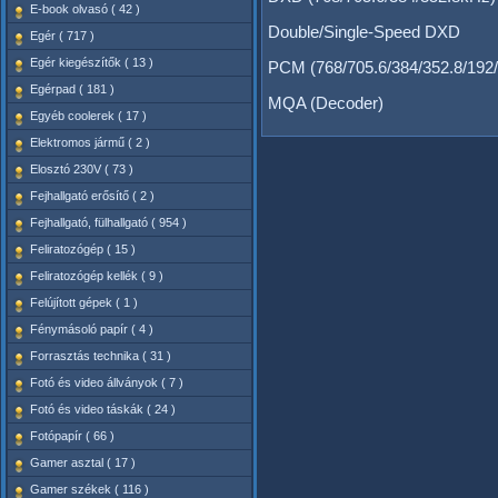
E-book olvasó ( 42 )
Double/Single-Speed DXD
Egér ( 717 )
Egér kiegészítők ( 13 )
PCM (768/705.6/384/352.8/192/
Egérpad ( 181 )
MQA (Decoder)
Egyéb coolerek ( 17 )
Elektromos jármű ( 2 )
Elosztó 230V ( 73 )
Fejhallgató erősítő ( 2 )
Fejhallgató, fülhallgató ( 954 )
Feliratozógép ( 15 )
Feliratozógép kellék ( 9 )
Felújított gépek ( 1 )
Fénymásoló papír ( 4 )
Forrasztás technika ( 31 )
Fotó és video állványok ( 7 )
Fotó és video táskák ( 24 )
Fotópapír ( 66 )
Gamer asztal ( 17 )
Gamer székek ( 116 )