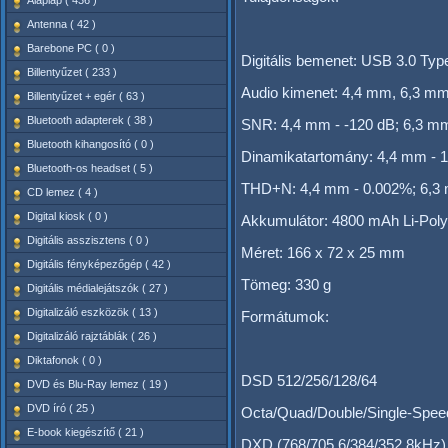
Alaplap ( 436 )
Antenna ( 42 )
Barebone PC ( 0 )
Digitális bemenet: USB 3.0 Typ
Billentyűzet ( 233 )
Audio kimenet: 4,4 mm, 6,3 m
Billentyűzet + egér ( 63 )
Bluetooth adapterek ( 38 )
SNR: 4,4 mm - -120 dB; 6,3 mm
Bluetooth kihangosító ( 0 )
Dinamikatartomány: 4,4 mm - 1
Bluetooth-os headset ( 5 )
THD+N: 4,4 mm - 0.002%; 6,3
CD lemez ( 4 )
Digital kiosk ( 0 )
Akkumulátor: 4800 mAh Li-Poly
Digitális asszisztens ( 0 )
Méret: 166 x 72 x 25 mm
Digitális fényképezőgép ( 42 )
Tömeg: 330 g
Digitális médialejátszók ( 27 )
Digitalizáló eszközök ( 13 )
Formátumok:
Digitalizáló rajztáblák ( 26 )
Diktafonok ( 0 )
DSD 512/256/128/64
DVD és Blu-Ray lemez ( 19 )
DVD író ( 25 )
Octa/Quad/Double/Single-Spe
E-book kiegészítő ( 21 )
DXD (768/705.6/384/352.8kHz)