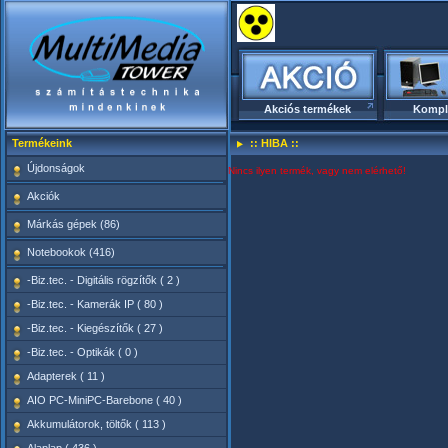
Akciós termékek
Kompl
Termékeink
:: HIBA ::
Újdonságok
Nincs ilyen termék, vagy nem elérhető!
Akciók
Márkás gépek (86)
Notebookok (416)
-Biz.tec. - Digitális rögzítők ( 2 )
-Biz.tec. - Kamerák IP ( 80 )
-Biz.tec. - Kiegészítők ( 27 )
-Biz.tec. - Optikák ( 0 )
Adapterek ( 11 )
AIO PC-MiniPC-Barebone ( 40 )
Akkumulátorok, töltők ( 113 )