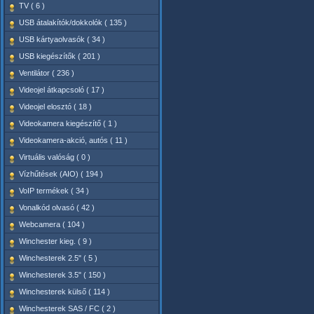
TV ( 6 )
USB átalakítók/dokkolók ( 135 )
USB kártyaolvasók ( 34 )
USB kiegészítők ( 201 )
Ventilátor ( 236 )
Videojel átkapcsoló ( 17 )
Videojel elosztó ( 18 )
Videokamera kiegészítő ( 1 )
Videokamera-akció, autós ( 11 )
Virtuális valóság ( 0 )
Vízhűtések (AIO) ( 194 )
VoIP termékek ( 34 )
Vonalkód olvasó ( 42 )
Webcamera ( 104 )
Winchester kieg. ( 9 )
Winchesterek 2.5" ( 5 )
Winchesterek 3.5" ( 150 )
Winchesterek külső ( 114 )
Winchesterek SAS / FC ( 2 )