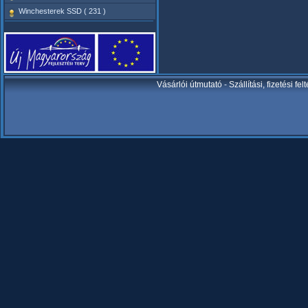
Winchesterek SSD ( 231 )
Vásárlói útmutató
-
Szállítási, fizetési fel