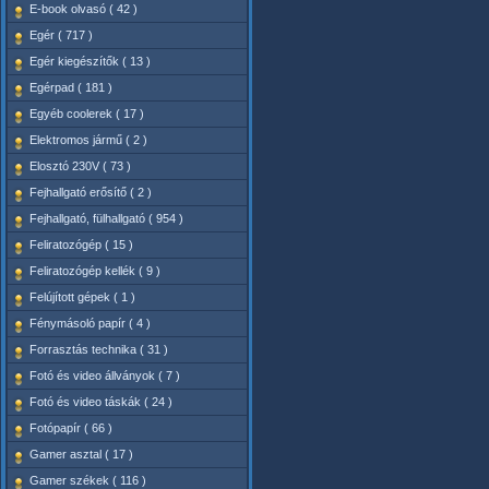
E-book olvasó ( 42 )
Egér ( 717 )
Egér kiegészítők ( 13 )
Egérpad ( 181 )
Egyéb coolerek ( 17 )
Elektromos jármű ( 2 )
Elosztó 230V ( 73 )
Fejhallgató erősítő ( 2 )
Fejhallgató, fülhallgató ( 954 )
Feliratozógép ( 15 )
Feliratozógép kellék ( 9 )
Felújított gépek ( 1 )
Fénymásoló papír ( 4 )
Forrasztás technika ( 31 )
Fotó és video állványok ( 7 )
Fotó és video táskák ( 24 )
Fotópapír ( 66 )
Gamer asztal ( 17 )
Gamer székek ( 116 )