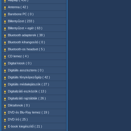
Alaplap ( 436 )
Antenna ( 42 )
Barebone PC ( 0 )
Billentyűzet ( 233 )
Billentyűzet + egér ( 63 )
Bluetooth adapterek ( 38 )
Bluetooth kihangosító ( 0 )
Bluetooth-os headset ( 5 )
CD lemez ( 4 )
Digital kiosk ( 0 )
Digitális asszisztens ( 0 )
Digitális fényképezőgép ( 42 )
Digitális médialejátszók ( 27 )
Digitalizáló eszközök ( 13 )
Digitalizáló rajztáblák ( 26 )
Diktafonok ( 0 )
DVD és Blu-Ray lemez ( 19 )
DVD író ( 25 )
E-book kiegészítő ( 21 )