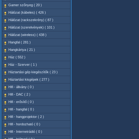
Gamer szőnyeg ( 20 )
Hálózat (kábeles) ( 426 )
Hálózat (rackszekrény) ( 87 )
Hálózat (szerelvények) ( 101 )
Hálózat (wireless) ( 438 )
Hangfal ( 281 )
Hangkártya ( 21 )
Ház ( 552 )
Ház - Szerver ( 1 )
Háztartási gép kiegészítők ( 23 )
Háztartási kisgépek ( 277 )
Hifi - állvány ( 0 )
Hifi - DAC ( 2 )
Hifi - erősítő ( 0 )
Hifi - hangfal ( 0 )
Hifi - hangprojektor ( 2 )
Hifi - hordozható ( 0 )
Hifi - Internetrádió ( 0 )