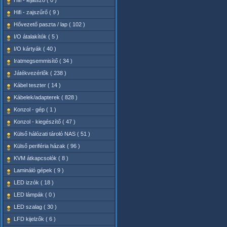
Hifi - lejátszó ( 0 )
Hifi - zajszűrő ( 9 )
Hővezető paszta / lap ( 102 )
I/O átalakítók ( 5 )
I/O kártyák ( 40 )
Iratmegsemmisítő ( 34 )
Játékvezérlők ( 238 )
Kábel teszter ( 14 )
Kábelek/adapterek ( 828 )
Konzol - gép ( 1 )
Konzol - kiegészítő ( 47 )
Külső hálózati tároló NAS ( 51 )
Külső periféria házak ( 96 )
KVM átkapcsolók ( 8 )
Lamináló gépek ( 9 )
LED izzók ( 18 )
LED lámpák ( 0 )
LED szalag ( 30 )
LFD kijelzők ( 6 )