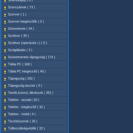
Számológép ( 8 )
Szerszámok ( 73 )
Szerver ( 1 )
Szerver kiegészítők ( 0 )
Szkennerek ( 44 )
Szoftver ( 30 )
Szoftver (operációs r.) ( 5 )
Szolgáltatás ( 3 )
Szünetmentes tápegység ( 174 )
Tábla PC ( 168 )
Tábla PC kiegészítő ( 40 )
Tápegység ( 292 )
Tápegység teszter ( 0 )
Tartók,konzol, állványok ( 351 )
Telefon - asztali ( 20 )
Telefon - kiegészítő ( 32 )
Telefon - mobil ( 4 )
Tisztítószerek ( 26 )
Túlfeszültségvédők ( 32 )