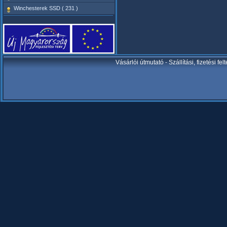
Winchesterek SSD ( 231 )
Vásárlói útmutató
-
Szállítási, fizetési fel