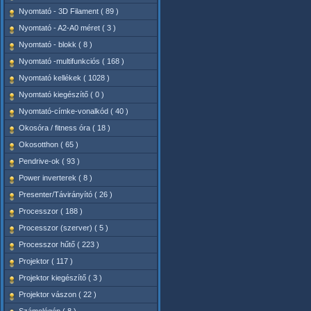
Nyomtató - 3D Filament ( 89 )
Nyomtató - A2-A0 méret ( 3 )
Nyomtató - blokk ( 8 )
Nyomtató -multifunkciós ( 168 )
Nyomtató kellékek ( 1028 )
Nyomtató kiegészítő ( 0 )
Nyomtató-címke-vonalkód ( 40 )
Okosóra / fitness óra ( 18 )
Okosotthon ( 65 )
Pendrive-ok ( 93 )
Power inverterek ( 8 )
Presenter/Távirányító ( 26 )
Processzor ( 188 )
Processzor (szerver) ( 5 )
Processzor hűtő ( 223 )
Projektor ( 117 )
Projektor kiegészítő ( 3 )
Projektor vászon ( 22 )