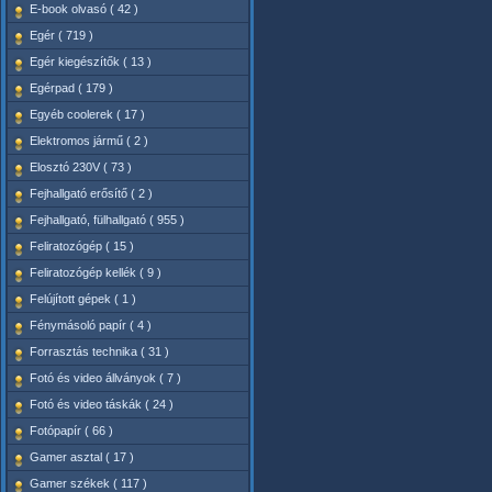
E-book olvasó ( 42 )
Egér ( 719 )
Egér kiegészítők ( 13 )
Egérpad ( 179 )
Egyéb coolerek ( 17 )
Elektromos jármű ( 2 )
Elosztó 230V ( 73 )
Fejhallgató erősítő ( 2 )
Fejhallgató, fülhallgató ( 955 )
Feliratozógép ( 15 )
Feliratozógép kellék ( 9 )
Felújított gépek ( 1 )
Fénymásoló papír ( 4 )
Forrasztás technika ( 31 )
Fotó és video állványok ( 7 )
Fotó és video táskák ( 24 )
Fotópapír ( 66 )
Gamer asztal ( 17 )
Gamer székek ( 117 )