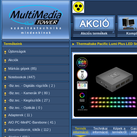
Akciós termékek
Kompl
Termékeink
Thermaltake Pacific Lumi Plus LED St
Újdonságok
Akciók
Márkás gépek (85)
Notebookok (447)
-Biz.tec. - Digitális rögzítők ( 2 )
-Biz.tec. - Kamerák IP ( 80 )
-Biz.tec. - Kiegészítők ( 27 )
-Biz.tec. - Optikák ( 0 )
Adapterek ( 11 )
AIO PC-MiniPC-Barebone ( 41 )
Termék
Technikai
Képek a
Gara
Akkumulátorok, töltők ( 112 )
információ
információ
termékről
inf