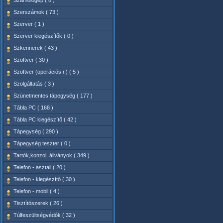
Számológép ( 8 )
Szerszámok ( 73 )
Szerver ( 1 )
Szerver kiegészítők ( 0 )
Szkennerek ( 43 )
Szoftver ( 30 )
Szoftver (operációs r.) ( 5 )
Szolgáltatás ( 3 )
Szünetmentes tápegység ( 177 )
Tábla PC ( 168 )
Tábla PC kiegészítő ( 42 )
Tápegység ( 290 )
Tápegység teszter ( 0 )
Tartók,konzol, állványok ( 349 )
Telefon - asztali ( 20 )
Telefon - kiegészítő ( 30 )
Telefon - mobil ( 4 )
Tisztítószerek ( 26 )
Túlfeszültségvédők ( 32 )