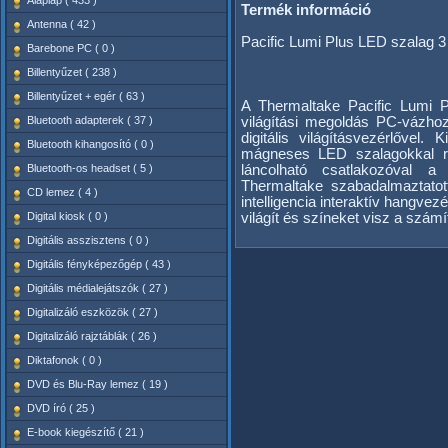
Alaplap ( 433 )
Termék információ
Antenna ( 42 )
Pacific Lumi Plus LED szalag 
Barebone PC ( 0 )
Billentyűzet ( 238 )
Billentyűzet + egér ( 63 )
A Thermaltake Pacific Lumi P
Bluetooth adapterek ( 37 )
világítási megoldás PC-vázho
digitális világításvezérlőve
Bluetooth kihangosító ( 0 )
mágneses LED szalagokkal re
Bluetooth-os headset ( 5 )
láncolható csatlakozóval a 
Thermaltake szabadalmaztat
CD lemez ( 4 )
intelligencia interaktív hangve
Digital kiosk ( 0 )
világít és színeket visz a szám
Digitális asszisztens ( 0 )
Digitális fényképezőgép ( 43 )
Digitális médialejátszók ( 27 )
Digitalizáló eszközök ( 27 )
Digitalizáló rajztáblák ( 26 )
Diktafonok ( 0 )
DVD és Blu-Ray lemez ( 19 )
DVD író ( 25 )
E-book kiegészítő ( 21 )