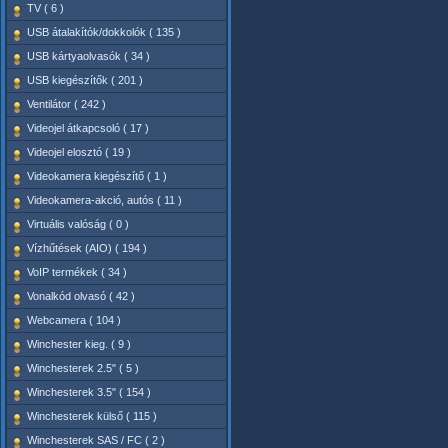
TV ( 6 )
USB átalakítók/dokkolók ( 135 )
USB kártyaolvasók ( 34 )
USB kiegészítők ( 201 )
Ventilátor ( 242 )
Videojel átkapcsoló ( 17 )
Videojel elosztó ( 19 )
Videokamera kiegészítő ( 1 )
Videokamera-akció, autós ( 11 )
Virtuális valóság ( 0 )
Vízhűtések (AIO) ( 194 )
VoIP termékek ( 34 )
Vonalkód olvasó ( 42 )
Webcamera ( 104 )
Winchester kieg. ( 9 )
Winchesterek 2.5" ( 5 )
Winchesterek 3.5" ( 154 )
Winchesterek külső ( 115 )
Winchesterek SAS / FC ( 2 )