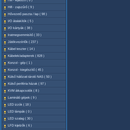
Hifi - lejátszó ( 0 )
Hifi - zajszűrő ( 9 )
Hővezető paszta / lap ( 98 )
I/O átalakítók ( 5 )
I/O kártyák ( 38 )
Iratmegsemmisítő ( 33 )
Játékvezérlők ( 237 )
Kábel teszter ( 14 )
Kábelek/adapterek ( 828 )
Konzol - gép ( 1 )
Konzol - kiegészítő ( 45 )
Külső hálózati tároló NAS ( 50 )
Külső periféria házak ( 97 )
KVM átkapcsolók ( 8 )
Lamináló gépek ( 9 )
LED izzók ( 18 )
LED lámpák ( 0 )
LED szalag ( 30 )
LFD kijelzők ( 6 )