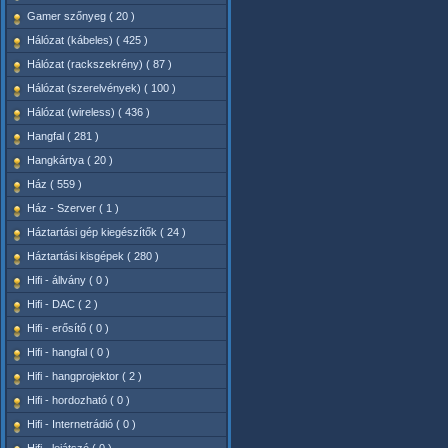
Gamer szőnyeg ( 20 )
Hálózat (kábeles) ( 425 )
Hálózat (rackszekrény) ( 87 )
Hálózat (szerelvények) ( 100 )
Hálózat (wireless) ( 436 )
Hangfal ( 281 )
Hangkártya ( 20 )
Ház ( 559 )
Ház - Szerver ( 1 )
Háztartási gép kiegészítők ( 24 )
Háztartási kisgépek ( 280 )
Hifi - állvány ( 0 )
Hifi - DAC ( 2 )
Hifi - erősítő ( 0 )
Hifi - hangfal ( 0 )
Hifi - hangprojektor ( 2 )
Hifi - hordozható ( 0 )
Hifi - Internetrádió ( 0 )